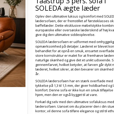
Taastrup 3 pers. sofa i
SOLEDA ægte læder
Oplev den ultimative luksus og komfort med SOLE
lædersofaen, der er fremstillet af førsteklasses ok
bøffellæder. Dette eksklusive møbelstykke kombin
europæiske eller oversøiske læderskind af høj kvali
give dig den ultimative siddeoplevelse.
SOLEDA lædersofaen er udformet med omhyggelig
opmærksomhed på detaljer. Læderet er blevet kor
behandlet for at opnå en smuk, ensartet overflad
store kornstruktur er malet for at fremhæve læder
naturlige skønhed og give det et unikt udseende. 
gennemfarvet, hvilket betyder, at farven går dybt n
læderet, hvilket sikrer, at den bevarer sin skønhe
år.
SOLEDA lædersofaen har en stærk overflade med
tykkelse på 1,3 til 1,5 mm, der giver holdbarhed og 
komfort. Denne sofa er ikke kun en smuk tilføjelse ti
hjem, men den er også bygget til at vare.
Forkæl dig selv med den ultimative sofaluksus m
lædersofaen. Uanset om du placerer den i din stue
kontor, vil denne sofa tilføre elegance og stil til eth