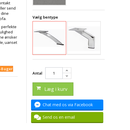
ontakt
ller send
 dine
Vælg bentype
ofa.
en perfekte
mulighed
ine ønsker
de, uanset
4-8 uger
Antal
Læg i kurv
Chat med os via Facebook
Send os en email