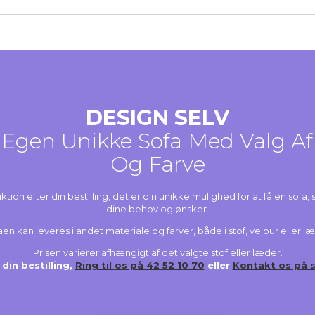
DESIGN SELV
Egen Unikke Sofa Med Valg Af
Og Farve
tion efter din bestilling, det er din unikke mulighed for at få en sofa, 
dine behov og ønsker.
en kan leveres i andet materiale og farver, både i stof, velour eller l
Prisen varierer afhængigt af det valgte stof eller læder.
 din bestilling,
Ring til os på 42 52 10 70
eller
Kontakt os på 