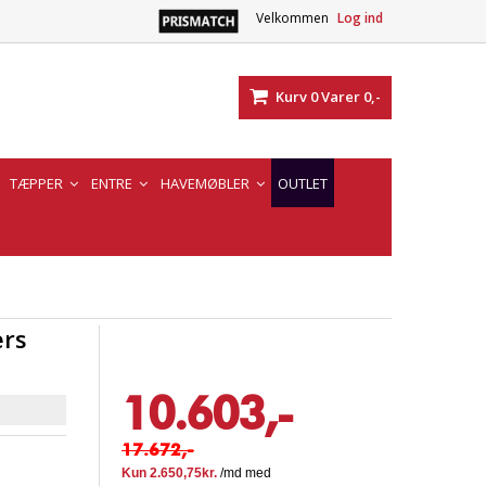
Velkommen
Log ind
Kurv
0
Varer
0,-
TÆPPER
ENTRE
HAVEMØBLER
OUTLET
ers
10.603,-
17.672,-