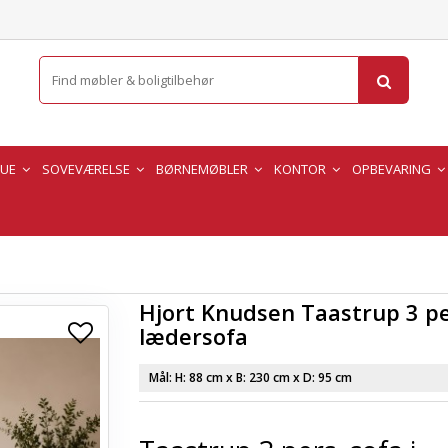
TUE
SOVEVÆRELSE
BØRNEMØBLER
KONTOR
OPBEVARING
Hjort Knudsen Taastrup 3 p
lædersofa
Mål: H:
88 cm
x B:
230 cm
x D:
95 cm