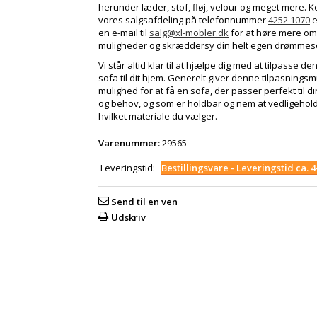
herunder læder, stof, fløj, velour og meget mere. K
vores salgsafdeling på telefonnummer
4252 1070
e
en e-mail til
salg@xl-mobler.dk
for at høre mere om
muligheder og skræddersy din helt egen drømmes
Vi står altid klar til at hjælpe dig med at tilpasse d
sofa til dit hjem. Generelt giver denne tilpasnings
mulighed for at få en sofa, der passer perfekt til d
og behov, og som er holdbar og nem at vedligehol
hvilket materiale du vælger.
Varenummer:
29565
Leveringstid:
Bestillingsvare - Leveringstid ca. 
Send til en ven
Udskriv