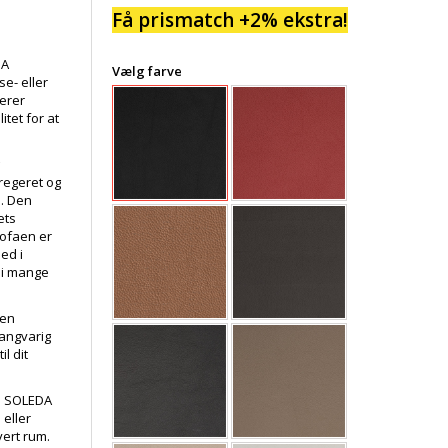
Få prismatch +2% ekstra!
DA
Vælg farve
se- eller
erer
tet for at
regeret og
e. Den
ets
Sofaen er
ed i
d i mange
 en
langvarig
l dit
ed SOLEDA
 eller
vert rum.