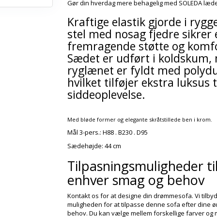
Gør din hverdag mere behagelig med SOLEDA læd
Kraftige elastik gjorde i rygg
stel med nosag fjedre sikrer 
fremragende støtte og komfo
Sædet er udført i koldskum,
ryglænet er fyldt med polyd
hvilket tilføjer ekstra luksus t
siddeoplevelse.
Med bløde former og elegante skråtstillede ben i krom.
Mål 3-pers.: H88 . B230 . D95
Sædehøjde: 44 cm
Tilpasningsmuligheder ti
enhver smag og behov
Kontakt os for at designe din drømmesofa. Vi tilby
muligheden for at tilpasse denne sofa efter dine 
behov. Du kan vælge mellem forskellige farver og m