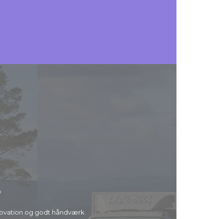
3
novation og godt håndværk.