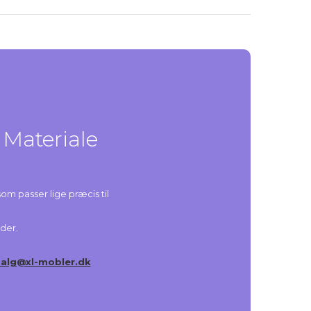
 Materiale
som passer lige præcis til
æder.
salg@xl-mobler.dk