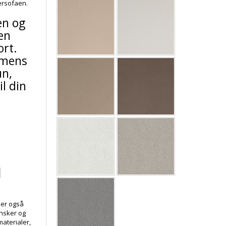
ersofaen.
en og
en
rt.
 mens
un,
il din
l
der også
ønsker og
aterialer,