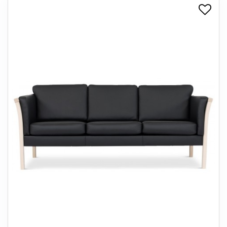
+
SPISESTUE
+
SOVEVÆRELSE
+
KONTORMØBLER
+
OPBEVARING
+
TÆPPER
+
LAMPER
+
ENTREMØBLER
+
HAVEMØBLER
OUTLET