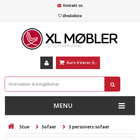
Kontakt os
Ønskeliste
Kurv
0
Varer
0,-
MENU
+
SOFAER
Stue
Sofaer
3 personers sofaer
+
STUE