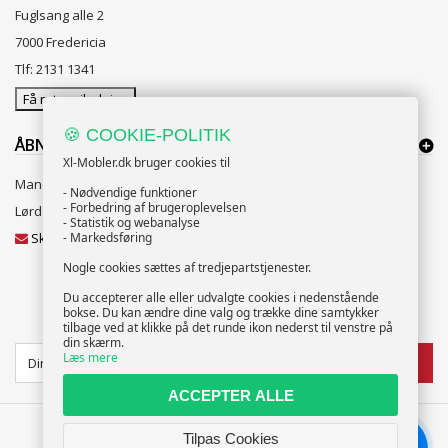
Fuglsang alle 2
7000 Fredericia
Tlf: 2131 1341
Få rutevejledning
🍪 COOKIE-POLITIK
ÅBNINGSTIDER:
Xl-Mobler.dk bruger cookies til
Mandag til Fredag 10:00 til 18:00
- Nødvendige funktioner
- Forbedring af brugeroplevelsen
Lørdag og Søndag 10:00 til 16:00
- Statistik og webanalyse
Skriv til vores kundeservice
- Markedsføring
Nogle cookies sættes af tredjepartstjenester.
Du accepterer alle eller udvalgte cookies i nedenstående
bokse. Du kan ændre dine valg og trække dine samtykker
NYHEDSBREV
tilbage ved at klikke på det runde ikon nederst til venstre på
din skærm.
Læs mere
TILMELD
ACCEPTER ALLE
Tilpas Cookies