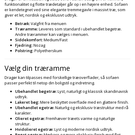
funktionalitet og flotte trædetaljer går op i en højere enhed. Sofaen
er kendetegnet ved sine elegante tremmegavle i massivt træ, som
giver et let, nordisk og eksklusivt udtryk.
Betræk:
Valgfrit fra menuen
Træramme:
Leveres som standard i ubehandlet bøgetræ.
Andre trærammer kan vælges i menuen.
Siddekomfort:
Medium/Fast
Fjedring:
Nozag
Polstring:
Polyetherskum
Vælg din træramme
Dragør kan tilpasses med forskellige træoverflader, så sofaen
passer perfekt til netop din boligstil og indretning.
Ubehandlet bøgetræ:
Lyst, naturligt og klassisk skandinavisk
udtryk.
Lakeret bøg:
Mere beskyttet overflade med en glattere finish.
Ubehandlet egetræ:
Naturlig og eksklusiv træstruktur med rå
karakter.
Olieret egetræ:
Fremhæver træets varme og naturlige
struktur.
Hvidolieret egetræ:
Lyst og moderne nordisk udtryk.
Røget egetræ:
Mørkere og mere eksklusiv finish med flot