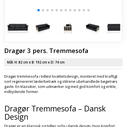
Dragør 3 pers. Tremmesofa
Mål: H:
82 cm
x B:
192 cm
x D:
74 cm
Dragør tremmesofa i tidløst kvalitetsdesign, monteret med kraftigt
sort r
egenereret
læderbetræk og stilrene ubehandlede bøgetræs
gavle. En klassiker, som udmærker sig med god komfort og enkle,
indbydende former.
Dragør Tremmesofa – Dansk
Design
Dragør er en klassisk og tidløs sofa i dansk design, hvor komfort,