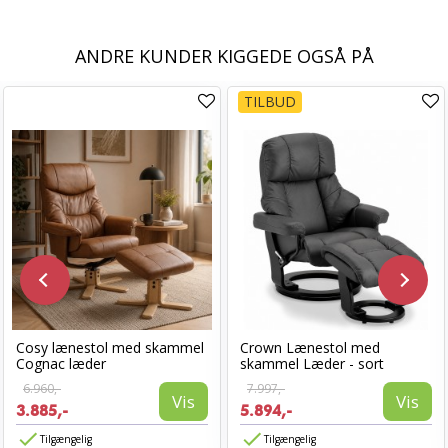
ANDRE KUNDER KIGGEDE OGSÅ PÅ
TILBUD
Cosy lænestol med skammel
Crown Lænestol med
Cognac læder
skammel Læder - sort
6.960,-
7.997,-
Vis
Vis
3.885,-
5.894,-
Tilgængelig
Tilgængelig