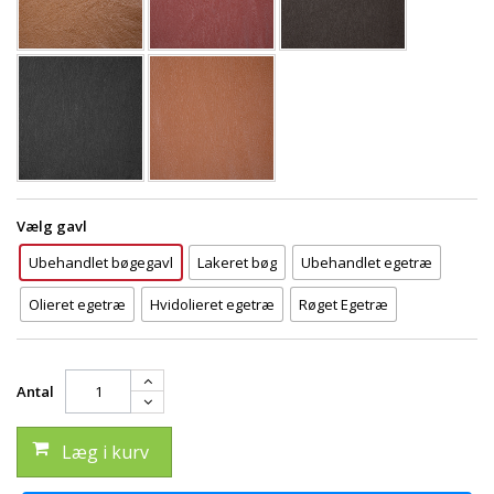
Vælg gavl
Ubehandlet bøgegavl
Lakeret bøg
Ubehandlet egetræ
Olieret egetræ
Hvidolieret egetræ
Røget Egetræ
Antal
Læg i kurv