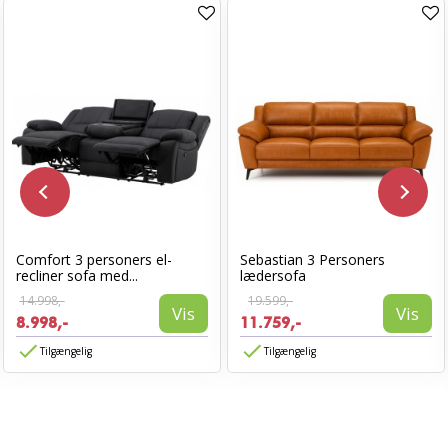
Comfort 3 personers el-
Sebastian 3 Personers
recliner sofa med...
lædersofa
14.998,-
19.599,-
Vis
Vis
8.998,-
11.759,-
Tilgængelig
Tilgængelig