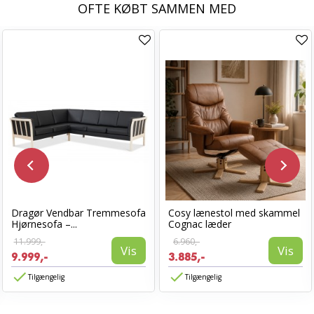
OFTE KØBT SAMMEN MED
Dragør Vendbar Tremmesofa
Cosy lænestol med skammel
Hjørnesofa –...
Cognac læder
11.999,-
6.960,-
Vis
Vis
9.999,-
3.885,-
Tilgængelig
Tilgængelig