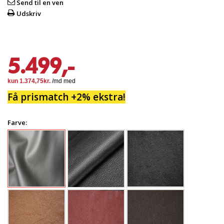
Send til en ven
Udskriv
5.499,-
Få prismatch +2% ekstra!
Farve: