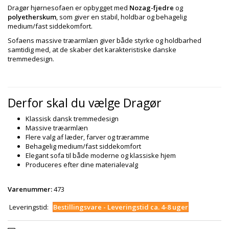
Dragør hjørnesofaen er opbygget med
Nozag-fjedre
og
polyetherskum
, som giver en stabil, holdbar og behagelig
medium/fast siddekomfort.
Sofaens massive træarmlæn giver både styrke og holdbarhed
samtidig med, at de skaber det karakteristiske danske
tremmedesign.
Derfor skal du vælge Dragør
Klassisk dansk tremmedesign
Massive træarmlæn
Flere valg af læder, farver og træramme
Behagelig medium/fast siddekomfort
Elegant sofa til både moderne og klassiske hjem
Produceres efter dine materialevalg
Varenummer:
473
Leveringstid:
Bestillingsvare - Leveringstid ca. 4-8 uger