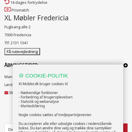
14 dages fortrydelse
Prismatch
XL Møbler Fredericia
Fuglsang alle 2
7000 Fredericia
Tlf: 2131 1341
Få rutevejledning
ÅBNINGSTIDER:
🍪 COOKIE-POLITIK
Mandag til Fredag 10:00 til 18:00
Xl-Mobler.dk bruger cookies til
Lørdag og Søndag 10:00 til 16:00
Skriv til vores kundeservice
- Nødvendige funktioner
- Forbedring af brugeroplevelsen
- Statistik og webanalyse
- Markedsføring
Nogle cookies sættes af tredjepartstjenester.
NYHEDSBREV
Du accepterer alle eller udvalgte cookies i nedenstående
bokse. Du kan ændre dine valg og trække dine samtykker
TILMELD