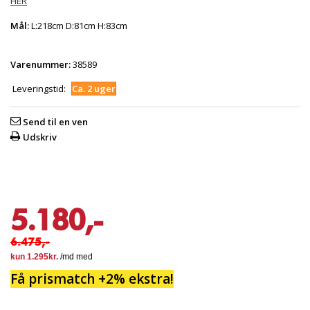
HER
Mål:
L:218cm D:81cm H:83cm
Varenummer:
38589
Leveringstid:
Ca. 2 uger
Send til en ven
Udskriv
5.180,-
6.475,-
Få prismatch +2% ekstra!