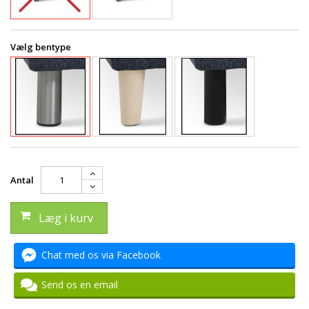
Vælg bentype
Antal
Læg i kurv
Chat med os via Facebook
Send os en email