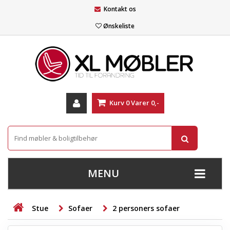
Kontakt os
Ønskeliste
Kurv
0
Varer
0,-
MENU
+
SOFAER
Stue
Sofaer
2 personers sofaer
+
STUE