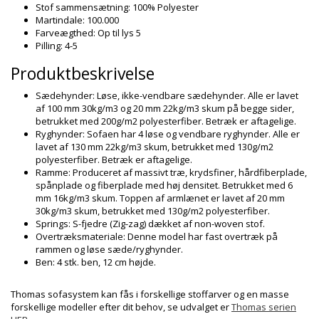
Stof sammensætning: 100% Polyester
Martindale: 100.000
Farveægthed: Op til lys 5
Pilling: 4-5
Produktbeskrivelse
Sædehynder: Løse, ikke-vendbare sædehynder. Alle er lavet
af 100 mm 30kg/m3 og 20 mm 22kg/m3 skum på begge sider,
betrukket med 200g/m2 polyesterfiber. Betræk er aftagelige.
Ryghynder: Sofaen har 4 løse og vendbare ryghynder. Alle er
lavet af 130 mm 22kg/m3 skum, betrukket med 130g/m2
polyesterfiber. Betræk er aftagelige.
Ramme: Produceret af massivt træ, krydsfiner, hårdfiberplade,
spånplade og fiberplade med høj densitet. Betrukket med 6
mm 16kg/m3 skum. Toppen af armlænet er lavet af 20 mm
30kg/m3 skum, betrukket med 130g/m2 polyesterfiber.
Springs: S-fjedre (Zig-zag) dækket af non-woven stof.
Overtræksmateriale: Denne model har fast overtræk på
rammen og løse sæde/ryghynder.
Ben: 4 stk. ben, 12 cm højde.
Thomas sofasystem kan fås i forskellige stoffarver og en masse
forskellige modeller efter dit behov, se udvalget er
Thomas serien