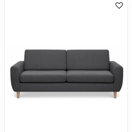
+
SPISESTUE
+
SOVEVÆRELSE
+
KONTORMØBLER
+
OPBEVARING
+
TÆPPER
+
LAMPER
+
ENTREMØBLER
+
HAVEMØBLER
OUTLET