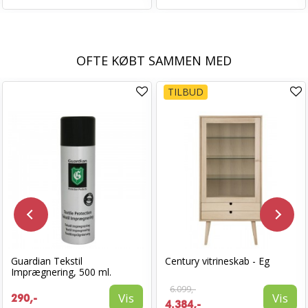
OFTE KØBT SAMMEN MED
TILBUD
Guardian Tekstil
Century vitrineskab - Eg
Imprægnering, 500 ml.
6.099,-
Vis
Vis
290,-
4.384,-