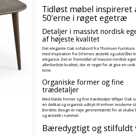
Tidløst møbel inspireret 
50'erne i røget egetræ
Detaljer i massivt nordisk e
af højeste kvalitet
Det elegante Oak sofabord fra Thomsen Furniture 
med inspiration fra 50'ernes æstetik og udstråler t
elegance. Det er fremstillet af massivt nordisk ege
allerbedste kvalitet, der er røget for at give en uni
tone.
Organiske former og fine
trædetaljer
Med bløde former og fine trædetaljer tilføjer Oak 
en delikat og organisk udtryk til enhver moderne s
Bordets design er nøje gennemtænkt for at skabe
og æstetik i rummet.
Bæredygtigt og stilfuldt 