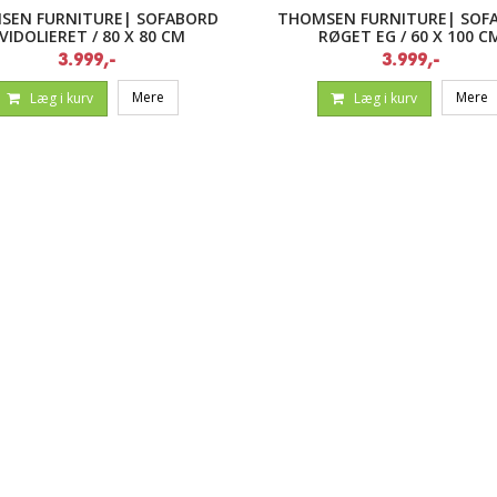
SEN FURNITURE| SOFABORD
THOMSEN FURNITURE| SOF
VIDOLIERET / 80 X 80 CM
RØGET EG / 60 X 100 C
3.999,-
3.999,-
Mere
Mere
Læg i kurv
Læg i kurv