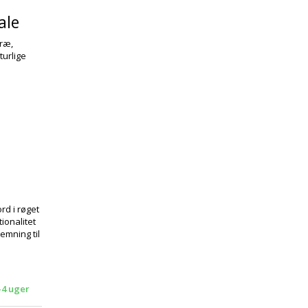
ale
træ,
turlige
d i røget
ionalitet
emning til
3-4 uger