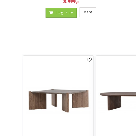
3.999,-
Mere
Læg i kurv