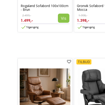
ames
Rogaland Sofabord 100x100cm
Gronvik Sofabord 
- Brun
Mocca
2.499,-
1.998,-
Vis
Vis
1.499,-
1.398,-
Tilgængelig
Tilgængelig
TILBUD