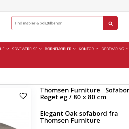
TUE
SOVEVÆRELSE
BØRNEMØBLER
KONTOR
OPBEVARING
Thomsen Furniture| Sofabo
Røget eg / 80 x 80 cm
Elegant Oak sofabord fra
Thomsen Furniture