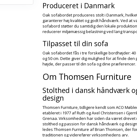
Produceret i Danmark
Oak sofabordet produceres stolt i Danmark, hvilke
garanterer høj kvalitet og godt håndværk. Ved at v
sofabord støtter du samtidig den lokale produktio
reducerer miljømæssig belastning ved lang transpo
Tilpasset til din sofa
Oak sofabordet fås i tre forskellige bordhøjder: 40
og 50 cm. Dette giver dig mulighed for at finde den
højde, der passer til din sofa og dine præferencer.
Om Thomsen Furniture
Stolthed i dansk håndværk o
design
Thomsen Furniture, tidligere kendt som ACO Møbler
etableret i 1977 af Ruth og Axel Christensen i Gjerril
Grenaa. Virksomheden har siden da været drevet
stolthed og passion for dansk håndværk og design.
ledes Thomsen Furniture af Brian Thomsen, der fo
traditionen og viderefører virksomhedens arv.