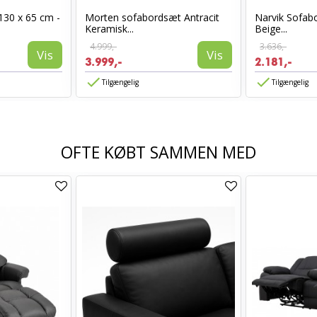
130 x 65 cm -
Morten sofabordsæt Antracit
Narvik Sofab
Keramisk...
Beige...
4.999,-
3.636,-
Vis
Vis
3.999,-
2.181,-
Tilgængelig
Tilgængelig
OFTE KØBT SAMMEN MED