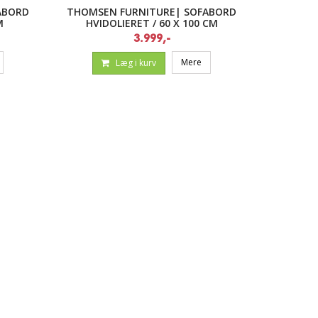
ABORD
THOMSEN FURNITURE| SOFABORD
M
HVIDOLIERET / 60 X 100 CM
3.999,-
Mere
Læg i kurv