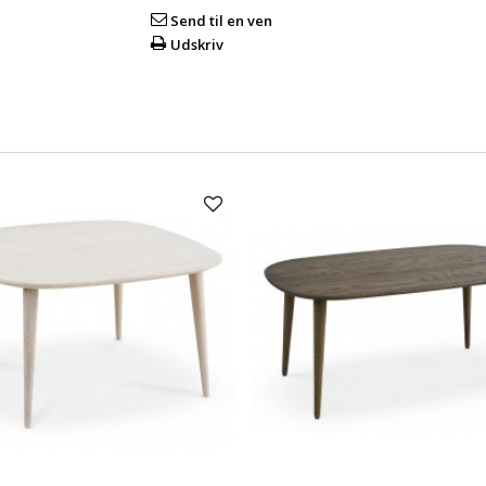
Send til en ven
Udskriv