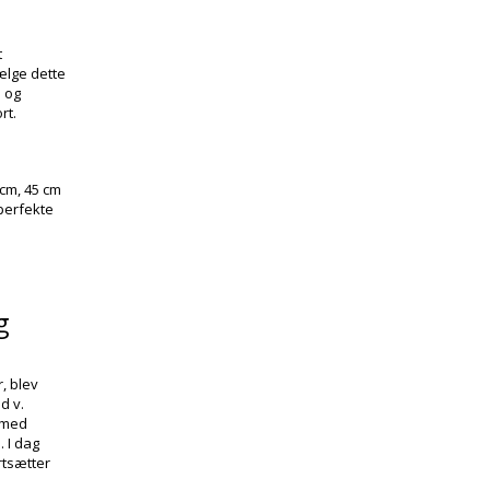
t
ælge dette
n og
rt.
 cm, 45 cm
 perfekte
g
, blev
d v.
 med
 I dag
rtsætter