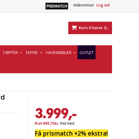
Velkommen
Log ind
Kurv
0
Varer
0,-
TÆPPER
ENTRE
HAVEMØBLER
OUTLET
rd
3.999,-
Få prismatch +2% ekstra!