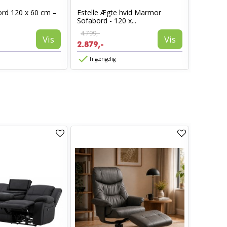
ord 120 x 60 cm –
Estelle Ægte hvid Marmor
Narvik S
Sofabord - 120 x...
Beige
4.799,-
2.799,-
Vis
Vis
2.879,-
1.679,-
Tilgængelig
Tilgæn