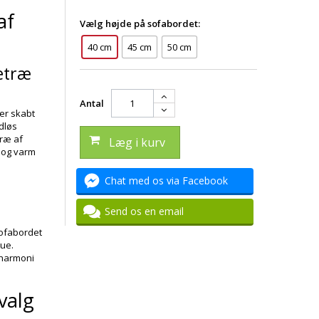
af
Vælg højde på sofabordet:
40 cm
45 cm
50 cm
getræ
Antal
er skabt
idløs
træ af
Læg i kurv
k og varm
Chat med os via Facebook
Send os en email
sofabordet
tue.
 harmoni
valg