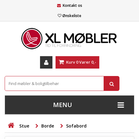
Kontakt os
Ønskeliste
Kurv
0
Varer
0,-
MENU
+
SOFAER
Stue
Borde
Sofabord
+
STUE