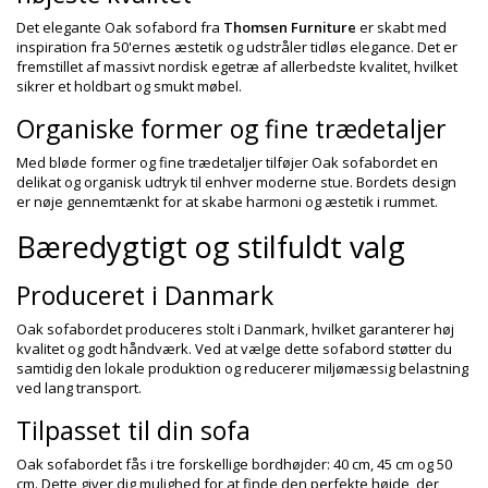
Det elegante Oak sofabord fra
Thomsen Furniture
er skabt med
inspiration fra 50'ernes æstetik og udstråler tidløs elegance. Det er
fremstillet af massivt nordisk egetræ af allerbedste kvalitet, hvilket
sikrer et holdbart og smukt møbel.
Organiske former og fine trædetaljer
Med bløde former og fine trædetaljer tilføjer Oak sofabordet en
delikat og organisk udtryk til enhver moderne stue. Bordets design
er nøje gennemtænkt for at skabe harmoni og æstetik i rummet.
Bæredygtigt og stilfuldt valg
Produceret i Danmark
Oak sofabordet produceres stolt i Danmark, hvilket garanterer høj
kvalitet og godt håndværk. Ved at vælge dette sofabord støtter du
samtidig den lokale produktion og reducerer miljømæssig belastning
ved lang transport.
Tilpasset til din sofa
Oak sofabordet fås i tre forskellige bordhøjder: 40 cm, 45 cm og 50
cm. Dette giver dig mulighed for at finde den perfekte højde, der