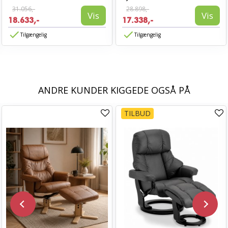
31.056,-
28.898,-
Vis
Vis
18.633,-
17.338,-
Tilgængelig
Tilgængelig
ANDRE KUNDER KIGGEDE OGSÅ PÅ
TILBUD