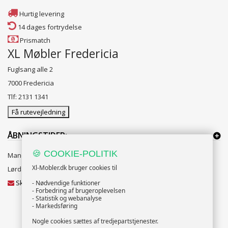
Hurtig levering
14 dages fortrydelse
Prismatch
XL Møbler Fredericia
Fuglsang alle 2
7000 Fredericia
Tlf: 2131 1341
Få rutevejledning
ÅBNINGSTIDER:
🍪 COOKIE-POLITIK
Mandag til Fredag 10:00 til 18:00
Xl-Mobler.dk bruger cookies til
Lørdag og Søndag 10:00 til 16:00
Skriv til vores kundeservice
- Nødvendige funktioner
- Forbedring af brugeroplevelsen
- Statistik og webanalyse
- Markedsføring
Nogle cookies sættes af tredjepartstjenester.
NYHEDSBREV