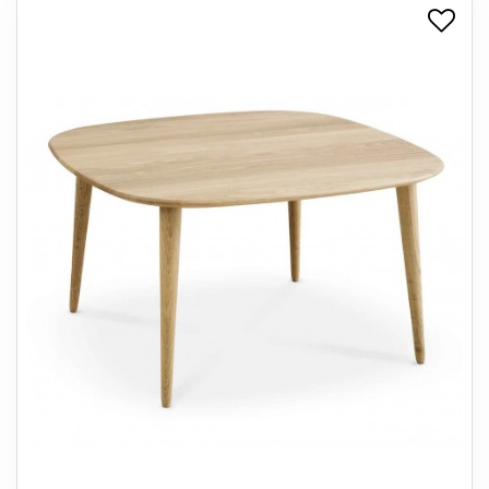
+
SPISESTUE
+
SOVEVÆRELSE
+
KONTORMØBLER
+
OPBEVARING
+
TÆPPER
+
LAMPER
+
ENTREMØBLER
+
HAVEMØBLER
OUTLET