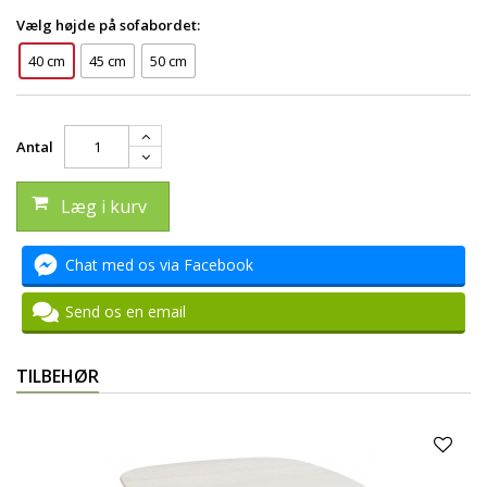
Vælg højde på sofabordet:
40 cm
45 cm
50 cm
Antal
Læg i kurv
Chat med os via Facebook
Send os en email
TILBEHØR