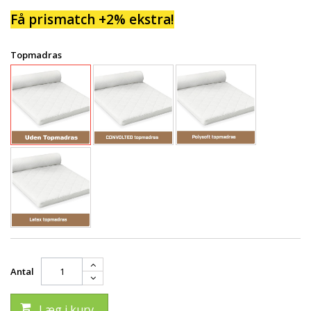
Få prismatch +2% ekstra!
Topmadras
Antal
Læg i kurv