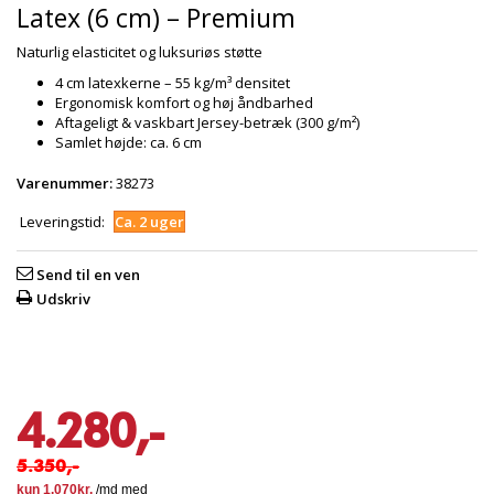
Latex (6 cm) – Premium
Naturlig elasticitet og luksuriøs støtte
4 cm latexkerne – 55 kg/m³ densitet
Ergonomisk komfort og høj åndbarhed
Aftageligt & vaskbart Jersey-betræk (300 g/m²)
Samlet højde: ca. 6 cm
Varenummer:
38273
Leveringstid:
Ca. 2 uger
Send til en ven
Udskriv
4.280,-
5.350,-