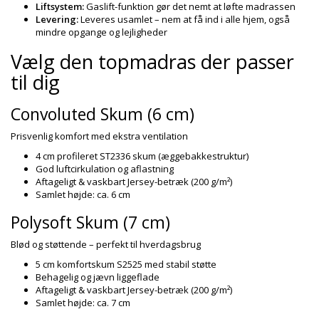
Liftsystem:
Gaslift-funktion gør det nemt at løfte madrassen
Levering:
Leveres usamlet – nem at få ind i alle hjem, også
mindre opgange og lejligheder
Vælg den topmadras der passer
til dig
Convoluted Skum (6 cm)
Prisvenlig komfort med ekstra ventilation
4 cm profileret ST2336 skum (æggebakkestruktur)
God luftcirkulation og aflastning
Aftageligt & vaskbart Jersey-betræk (200 g/m²)
Samlet højde: ca. 6 cm
Polysoft Skum (7 cm)
Blød og støttende – perfekt til hverdagsbrug
5 cm komfortskum S2525 med stabil støtte
Behagelig og jævn liggeflade
Aftageligt & vaskbart Jersey-betræk (200 g/m²)
Samlet højde: ca. 7 cm