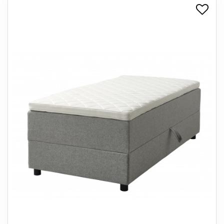
+
SPISESTUE
+
SOVEVÆRELSE
+
KONTORMØBLER
+
OPBEVARING
+
TÆPPER
+
LAMPER
+
ENTREMØBLER
+
HAVEMØBLER
OUTLET