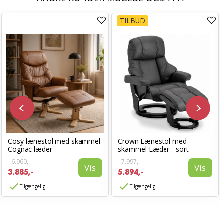
TILBUD
Cosy lænestol med skammel
Crown Lænestol med
Cognac læder
skammel Læder - sort
6.960,-
7.997,-
Vis
Vis
3.885,-
5.894,-
Tilgængelig
Tilgængelig