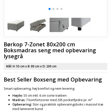
Børkop 7-Zonet 80x200 cm
Boksmadras seng med opbevaring
lysegrå
Mål: H:
55 cm
x B:
80 cm
x D:
200 cm
Best Seller Boxseng med Opbevaring
Smart opbevaring, høj komfort og nem levering
Højde:
55 cm inkl. 6 cm sorte træben
2
Madras:
7 komfortzoner med 205 pocketfjedre pr. m
Opbevaring:
Stor og praktisk opbevaringsboks i massivt træ
med lamineret bund