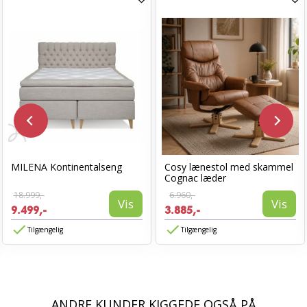
MILENA Kontinentalseng
Cosy lænestol med skammel
Cognac læder
18.999,-
6.960,-
Vis
Vis
9.499,-
3.885,-
Tilgængelig
Tilgængelig
ANDRE KUNDER KIGGEDE OGSÅ PÅ