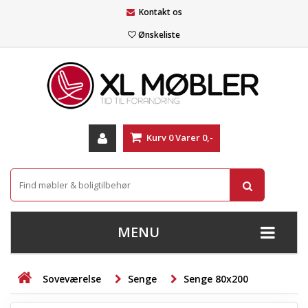
Kontakt os
Ønskeliste
Kurv
0
Varer
0,-
MENU
+
SOFAER
Soveværelse
Senge
Senge 80x200
+
STUE