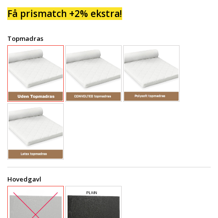
Få prismatch +2% ekstra!
Topmadras
Hovedgavl