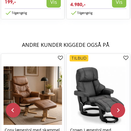
Vis
Vis
199,-
4.980,-
Tilgængelig
Tilgængelig
ANDRE KUNDER KIGGEDE OGSÅ PÅ
TILBUD
Cosy lænestol med skammel
Crown Lænestol med