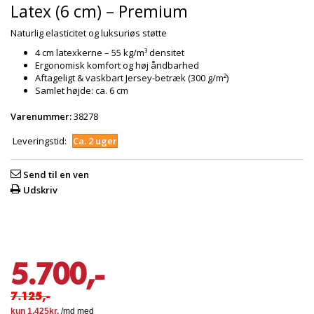
Latex (6 cm) – Premium
Naturlig elasticitet og luksuriøs støtte
4 cm latexkerne – 55 kg/m³ densitet
Ergonomisk komfort og høj åndbarhed
Aftageligt & vaskbart Jersey-betræk (300 g/m²)
Samlet højde: ca. 6 cm
Varenummer:
38278
Leveringstid:
Ca. 2 uger
Send til en ven
Udskriv
5.700,-
7.125,-