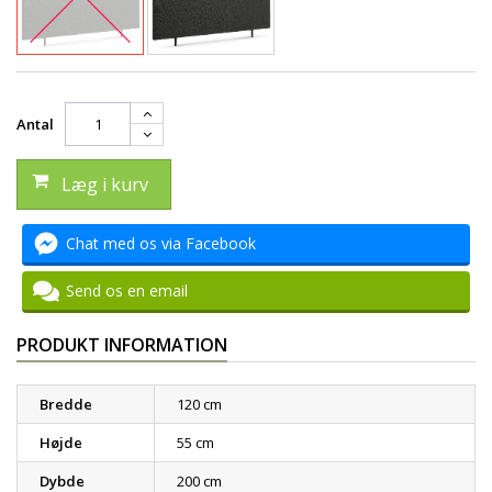
Antal
Læg i kurv
Chat med os via Facebook
Send os en email
PRODUKT INFORMATION
Bredde
120 cm
Højde
55 cm
Dybde
200 cm