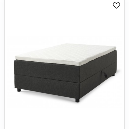
+
SPISESTUE
+
SOVEVÆRELSE
+
KONTORMØBLER
+
OPBEVARING
+
TÆPPER
+
LAMPER
+
ENTREMØBLER
+
HAVEMØBLER
OUTLET