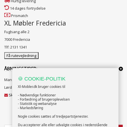
Hurtig levering
14 dages fortrydelse
Prismatch
XL Møbler Fredericia
Fuglsang alle 2
7000 Fredericia
Tlf: 2131 1341
Få rutevejledning
ÅBNINGSTIDER:
🍪 COOKIE-POLITIK
Mandag til Fredag 10:00 til 18:00
Xl-Mobler.dk bruger cookies til
Lørdag og Søndag 10:00 til 16:00
Skriv til vores kundeservice
- Nødvendige funktioner
- Forbedring af brugeroplevelsen
- Statistik og webanalyse
- Markedsføring
Nogle cookies sættes af tredjepartstjenester.
NYHEDSBREV
Du accepterer alle eller udvalgte cookies i nedenstående