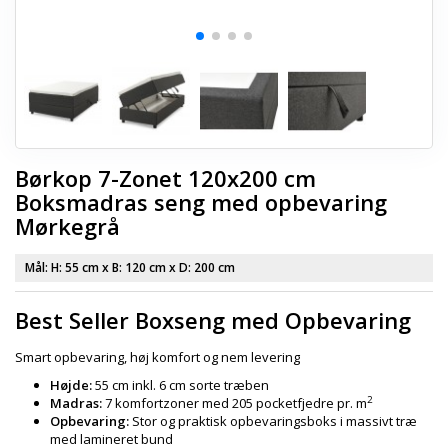
Børkop 7-Zonet 120x200 cm
Boksmadras seng med opbevaring
Mørkegrå
Mål: H:
55 cm
x B:
120 cm
x D:
200 cm
Best Seller Boxseng med Opbevaring
Smart opbevaring, høj komfort og nem levering
Højde:
55 cm inkl. 6 cm sorte træben
2
Madras:
7 komfortzoner med 205 pocketfjedre pr. m
Opbevaring:
Stor og praktisk opbevaringsboks i massivt træ
med lamineret bund