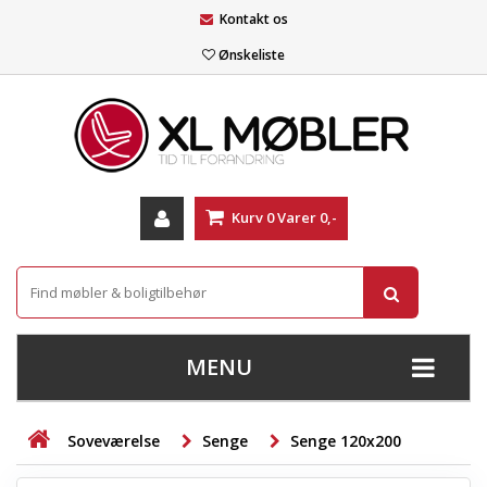
Kontakt os
Ønskeliste
Kurv
0
Varer
0,-
MENU
+
SOFAER
Soveværelse
Senge
Senge 120x200
+
STUE