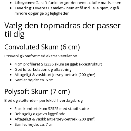
Liftsystem:
Gaslift-funktion gør det nemt at løfte madrassen
Levering:
Leveres usamlet – nem at få ind i alle hjem, også
mindre opgange og lejligheder
Vælg den topmadras der passer
til dig
Convoluted Skum (6 cm)
Prisvenlig komfort med ekstra ventilation
4 cm profileret ST2336 skum (æggebakkestruktur)
God luftcirkulation og aflastning
Aftageligt & vaskbart Jersey-betræk (200 g/m²)
Samlet højde: ca. 6 cm
Polysoft Skum (7 cm)
Blød og støttende – perfekt til hverdagsbrug
5 cm komfortskum S2525 med stabil støtte
Behagelig og jævn liggeflade
Aftageligt & vaskbart Jersey-betræk (200 g/m²)
Samlet højde: ca. 7 cm