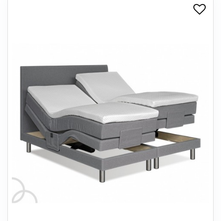
+
SPISESTUE
+
SOVEVÆRELSE
+
KONTORMØBLER
+
OPBEVARING
+
TÆPPER
+
LAMPER
+
ENTREMØBLER
+
HAVEMØBLER
OUTLET