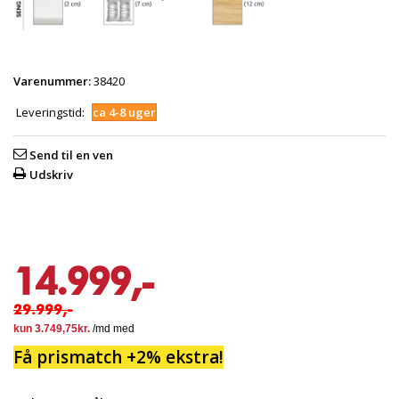
Varenummer:
38420
Leveringstid:
ca 4-8 uger
Send til en ven
Udskriv
14.999,-
29.999,-
Få prismatch +2% ekstra!