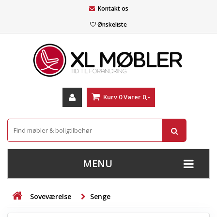
Kontakt os
Ønskeliste
Kurv
0
Varer
0,-
MENU
+
SOFAER
Soveværelse
Senge
+
STUE