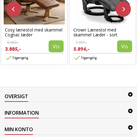
Cosy lænestol med skammel
Crown Lænestol med
Cognac læder
skammel Læder - sort
6.960,-
7.997,-
Vis
Vis
3.885,-
5.894,-
Tilgængelig
Tilgængelig
OVERSIGT
INFORMATION
MIN KONTO