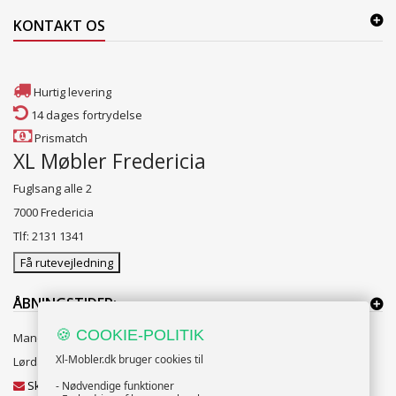
KONTAKT OS
Hurtig levering
14 dages fortrydelse
Prismatch
XL Møbler Fredericia
Fuglsang alle 2
7000 Fredericia
Tlf: 2131 1341
Få rutevejledning
ÅBNINGSTIDER:
🍪 COOKIE-POLITIK
Mandag til Fredag 10:00 til 18:00
Xl-Mobler.dk bruger cookies til
Lørdag og Søndag 10:00 til 16:00
Skriv til vores kundeservice
- Nødvendige funktioner