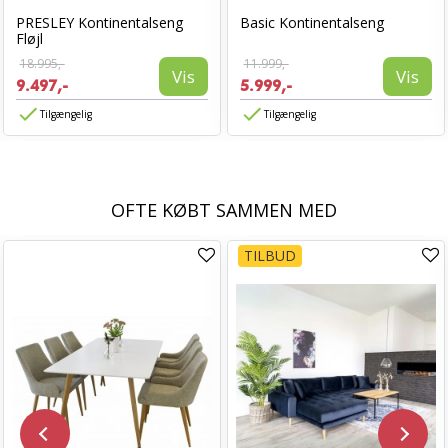
PRESLEY Kontinentalseng
Basic Kontinentalseng
Fløjl
18.995,-
11.999,-
Vis
Vis
9.497,-
5.999,-
Tilgængelig
Tilgængelig
OFTE KØBT SAMMEN MED
TILBUD