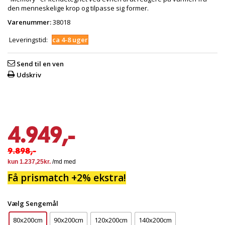
den menneskelige krop og tilpasse sig former.
Varenummer:
38018
Leveringstid:
ca 4-8 uger
Send til en ven
Udskriv
4.949,-
9.898,-
Få prismatch +2% ekstra!
Vælg Sengemål
80x200cm
90x200cm
120x200cm
140x200cm