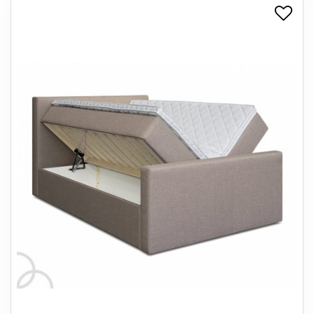
+
SPISESTUE
+
SOVEVÆRELSE
+
KONTORMØBLER
+
OPBEVARING
+
TÆPPER
+
LAMPER
+
ENTREMØBLER
+
HAVEMØBLER
OUTLET