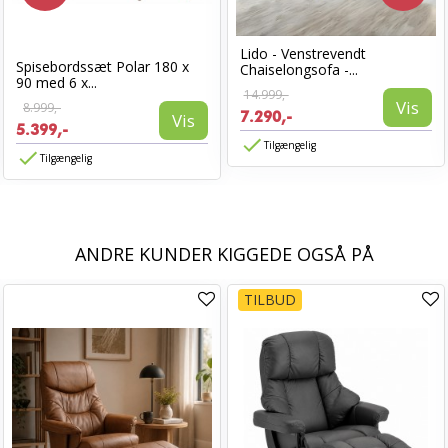
Lido - Venstrevendt
Spisebordssæt Polar 180 x
Chaiselongsofa -...
90 med 6 x...
14.999,-
Vis
8.999,-
7.290,-
Vis
5.399,-
Tilgængelig
Tilgængelig
ANDRE KUNDER KIGGEDE OGSÅ PÅ
TILBUD