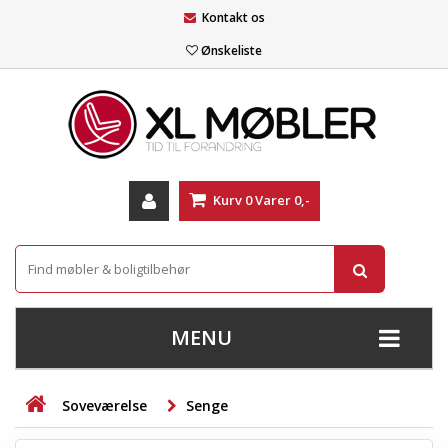
Kontakt os
Ønskeliste
Kurv
0
Varer
0,-
MENU
+
SOFAER
Soveværelse
Senge
+
STUE