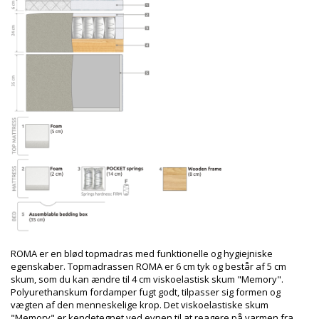
ROMA er en blød topmadras med funktionelle og hygiejniske
egenskaber. Topmadrassen ROMA er 6 cm tyk og består af 5 cm
skum, som du kan ændre til 4 cm viskoelastisk skum "Memory".
Polyurethanskum fordamper fugt godt, tilpasser sig formen og
vægten af ​​den menneskelige krop. Det viskoelastiske skum
"Memory" er kendetegnet ved evnen til at reagere på varmen fra