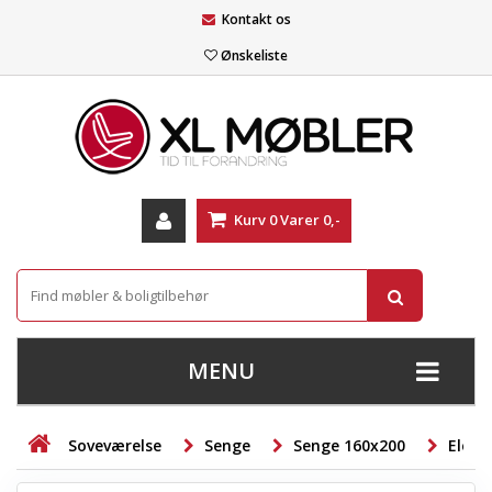
Kontakt os
Ønskeliste
Kurv
0
Varer
0,-
MENU
+
SOFAER
Soveværelse
Senge
Senge 160x200
Eleva
+
STUE