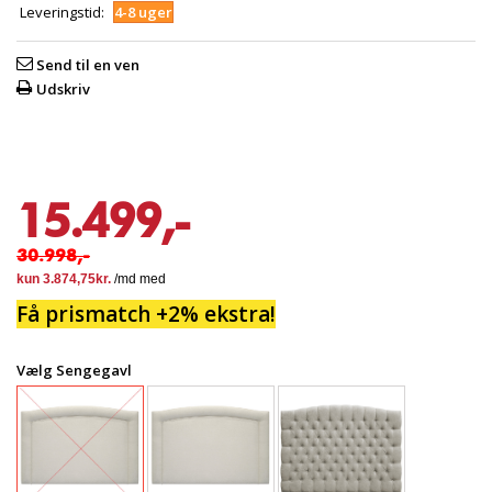
Leveringstid:
4-8 uger
Send til en ven
Udskriv
15.499,-
30.998,-
Få prismatch +2% ekstra!
Vælg Sengegavl