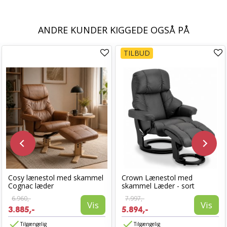
ANDRE KUNDER KIGGEDE OGSÅ PÅ
TILBUD
Cosy lænestol med skammel
Crown Lænestol med
Cognac læder
skammel Læder - sort
6.960,-
7.997,-
Vis
Vis
3.885,-
5.894,-
Tilgængelig
Tilgængelig