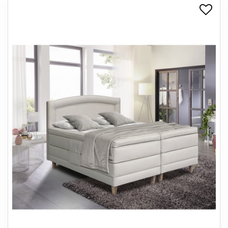
+
SPISESTUE
+
SOVEVÆRELSE
+
KONTORMØBLER
+
OPBEVARING
+
TÆPPER
+
LAMPER
+
ENTREMØBLER
+
HAVEMØBLER
OUTLET