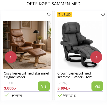
OFTE KØBT SAMMEN MED
TILBUD
Cosy lænestol med skammel
Crown Lænestol med
Cognac læder
skammel Læder - sort
6.960,-
7.997,-
Vis
Vis
3.885,-
5.894,-
Tilgængelig
Tilgængelig