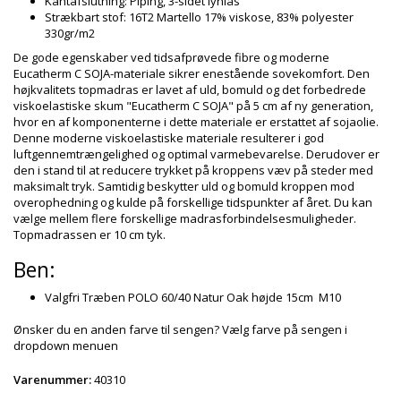
Kantafslutning: Piping, 3-sidet lynlås
Strækbart stof: 16T2 Martello 17% viskose, 83% polyester
330gr/m2
De gode egenskaber ved tidsafprøvede fibre og moderne
Eucatherm C SOJA-materiale sikrer enestående sovekomfort. Den
højkvalitets topmadras er lavet af uld, bomuld og det forbedrede
viskoelastiske skum "Eucatherm C SOJA" på 5 cm af ny generation,
hvor en af komponenterne i dette materiale er erstattet af sojaolie.
Denne moderne viskoelastiske materiale resulterer i god
luftgennemtrængelighed og optimal varmebevarelse. Derudover er
den i stand til at reducere trykket på kroppens væv på steder med
maksimalt tryk. Samtidig beskytter uld og bomuld kroppen mod
overophedning og kulde på forskellige tidspunkter af året. Du kan
vælge mellem flere forskellige madrasforbindelsesmuligheder.
Topmadrassen er 10 cm tyk.
Ben:
Valgfri Træben POLO 60/40 Natur Oak højde 15cm M10
Ønsker du en anden farve til sengen? Vælg farve på sengen i
dropdown menuen
Varenummer:
40310