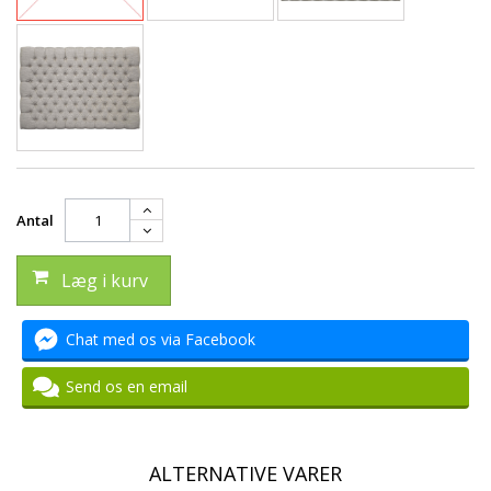
Antal
Læg i kurv
Chat med os via Facebook
Send os en email
ALTERNATIVE VARER