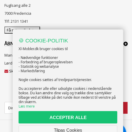
Fuglsang alle 2
7000 Fredericia
Tlf: 2131 1341
Få rutevejledning
🍪 COOKIE-POLITIK
ÅBNINGSTIDER:
Xl-Mobler.dk bruger cookies til
Mandag til Fredag 10:00 til 18:00
- Nødvendige funktioner
- Forbedring af brugeroplevelsen
Lørdag og Søndag 10:00 til 16:00
- Statistik og webanalyse
- Markedsføring
Skriv til vores kundeservice
Nogle cookies sættes af tredjepartstjenester.
Du accepterer alle eller udvalgte cookies i nedenstående
bokse. Du kan ændre dine valg og trække dine samtykker
NYHEDSBREV
tilbage ved at klikke på det runde ikon nederst til venstre på
din skærm.
Læs mere
TILMELD
ACCEPTER ALLE
Tilpas Cookies