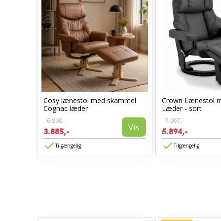
Cosy lænestol med skammel
Crown Lænestol 
l -
Cognac læder
Læder - sort
6.960,-
7.997,-
Vis
3.885,-
5.894,-
Vis
Tilgængelig
Tilgængelig