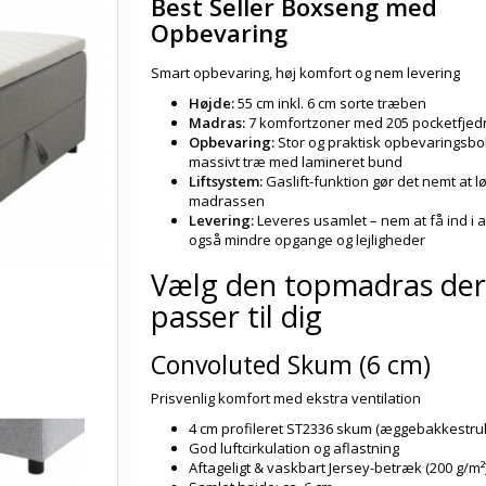
Best Seller Boxseng med
Opbevaring
Smart opbevaring, høj komfort og nem levering
Højde:
55 cm inkl. 6 cm sorte træben
Madras:
7 komfortzoner med 205 pocketfjedr
Opbevaring:
Stor og praktisk opbevaringsbo
massivt træ med lamineret bund
Liftsystem:
Gaslift-funktion gør det nemt at l
madrassen
Levering:
Leveres usamlet – nem at få ind i a
også mindre opgange og lejligheder
Vælg den topmadras der
passer til dig
Convoluted Skum (6 cm)
Prisvenlig komfort med ekstra ventilation
4 cm profileret ST2336 skum (æggebakkestruk
God luftcirkulation og aflastning
Aftageligt & vaskbart Jersey-betræk (200 g/m²