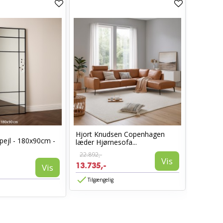
Hjort Knudsen Copenhagen
Cosy læ
pejl - 180x90cm -
læder Hjørnesofa...
Sort læd
22.892,-
6.960,-
Vis
13.735,-
3.885,-
Vis
Tilgængelig
Tilgæn