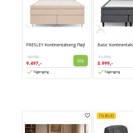
- 7 zoner
PRESLEY Kontinentalseng Fløjl
Basic Kontinental
18.995,-
11.999,-
Vis
Vis
9.497,-
5.999,-
Tilgængelig
Tilgængelig
TILBUD