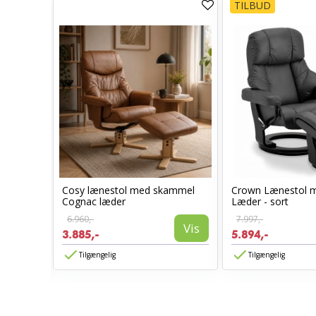
TILBUD
Cosy lænestol med skammel
Crown Lænestol 
stol
Cognac læder
Læder - sort
6.960,-
7.997,-
Vis
3.885,-
5.894,-
Vis
Tilgængelig
Tilgængelig