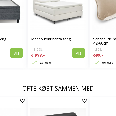
seng
Maribo kontinentalseng
Sengepude 
42x60cm
13.998,-
1.398,-
Vis
Vis
6.999,-
699,-
Tilgængelig
Tilgængelig
OFTE KØBT SAMMEN MED