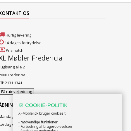
KONTAKT OS
Hurtig levering
14 dages fortrydelse
Prismatch
XL Møbler Fredericia
Fuglsang alle 2
7000 Fredericia
Tlf: 2131 1341
Få rutevejledning
ÅBNINGSTIDER:
🍪 COOKIE-POLITIK
Xl-Mobler.dk bruger cookies til
Mandag til Fredag 10:00 til 18:00
- Nødvendige funktioner
Lørdag og Søndag 10:00 til 16:00
- Forbedring af brugeroplevelsen
- Statistik og webanalyse