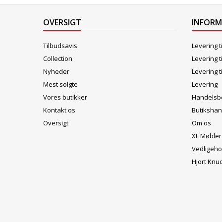
OVERSIGT
INFOR
Tilbudsavis
Levering t
Collection
Levering t
Nyheder
Levering t
Mest solgte
Levering
Vores butikker
Handelsbe
Kontakt os
Butikshan
Oversigt
Om os
XL Møbler
Vedligeho
Hjort Knu