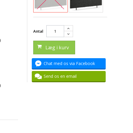
Antal
)
Læg i kurv
Chat med os via Facebook
Send os en email
)