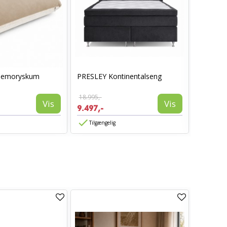
memoryskum
PRESLEY Kontinentalseng
SOLO 7-
18.995,-
13.995,-
Vis
Vis
9.497,-
6.997,-
Tilgængelig
Tilgæn