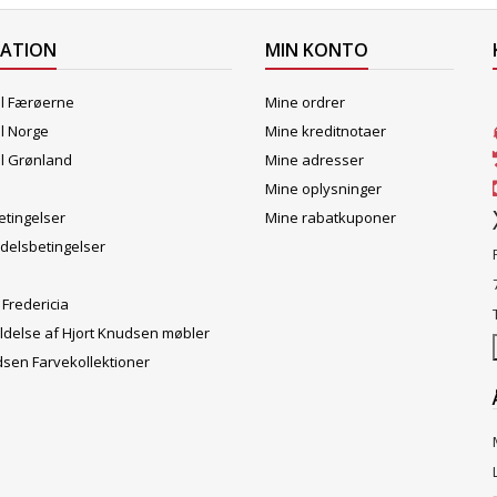
MATION
MIN KONTO
il Færøerne
Mine ordrer
il Norge
Mine kreditnotaer
il Grønland
Mine adresser
Mine oplysninger
tingelser
Mine rabatkuponer
delsbetingelser
 Fredericia
ldelse af Hjort Knudsen møbler
dsen Farvekollektioner