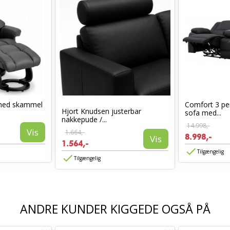
med skammel
Comfort 3 per
Hjort Knudsen justerbar
sofa med...
nakkepude /...
14.998,-
Vis
1.664,-
8.998,-
Vis
1.564,-
Tilgængelig
Tilgængelig
ANDRE KUNDER KIGGEDE OGSÅ PÅ