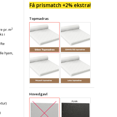
Få prismatch +2% ekstra!
Topmadras
2
e pr. m
ks i
øfte
lle hjem,
Hovedgavl
tur)
)