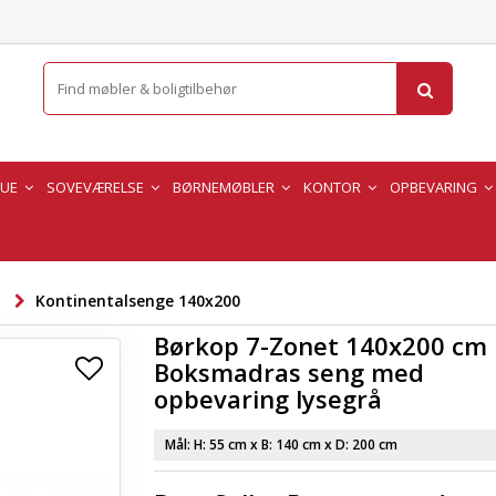
TUE
SOVEVÆRELSE
BØRNEMØBLER
KONTOR
OPBEVARING
Kontinentalsenge 140x200
Børkop 7-Zonet 140x200 cm
Boksmadras seng med
opbevaring lysegrå
Mål: H:
55 cm
x B:
140 cm
x D:
200 cm