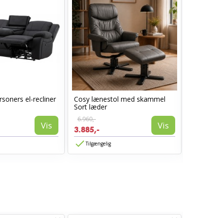
soners el-recliner
Cosy lænestol med skammel
Lotus S
Sort læder
armlæn -
6.960,-
Vis
Vis
1.850,-
3.885,-
1.480,-
Tilgængelig
Tilgæn