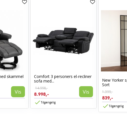
med skammel
Comfort 3 personers el-recliner
New Yorker s
sofa med...
Sort
14.998,-
Vis
Vis
1.399,-
8.998,-
839,-
Tilgængelig
Tilgængelig