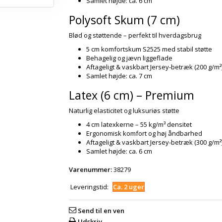
Samlet højde: ca. 6 cm
Polysoft Skum (7 cm)
Blød og støttende – perfekt til hverdagsbrug
5 cm komfortskum S2525 med stabil støtte
Behagelig og jævn liggeflade
Aftageligt & vaskbart Jersey-betræk (200 g/m²
Samlet højde: ca. 7 cm
Latex (6 cm) – Premium
Naturlig elasticitet og luksuriøs støtte
4 cm latexkerne – 55 kg/m³ densitet
Ergonomisk komfort og høj åndbarhed
Aftageligt & vaskbart Jersey-betræk (300 g/m²
Samlet højde: ca. 6 cm
Varenummer:
38279
Leveringstid:
Ca. 2 uger
Send til en ven
Udskriv