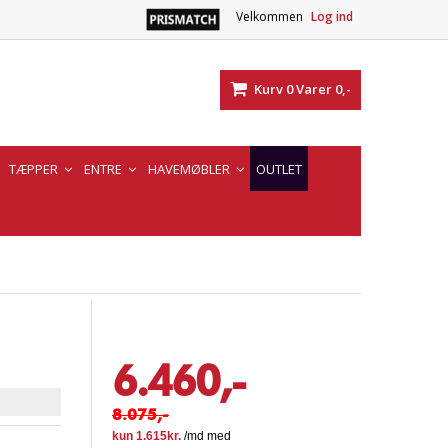
Velkommen
Log ind
Kurv
0
Varer
0,-
TÆPPER
ENTRE
HAVEMØBLER
OUTLET
6.460,-
8.075,-