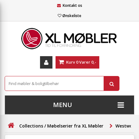
Kontakt os
Ønskeliste
Kurv
0
Varer
0,-
MENU
+
SOFAER
Collections / Møbelserier fra XL Møbler
Westwood 
+
STUE