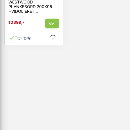
WESTWOOD
PLANKEBORD 200X95 -
HVIDOLIERET
EGETRÆ/SORT MED
STJERNE UNDERSTEL
10399,-
Vis
Tilgængelig