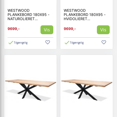
WESTWOOD
WESTWOOD
PLANKEBORD 180X95 -
PLANKEBORD 180X95 -
NATUROLIERET
HVIDOLIERET
EGETRÆ/SORT MED
EGETRÆ/SORT MED
STJERNE UNDERSTEL
STJERNE UNDERSTEL
9699,-
9699,-
Vis
Vis
Tilgængelig
Tilgængelig