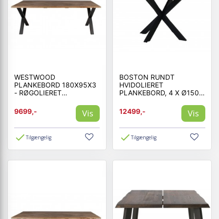
WESTWOOD
BOSTON RUNDT
PLANKEBORD 180X95X3
HVIDOLIERET
- RØGOLIERET
PLANKEBORD, 4 X Ø150
EGETRÆ/SORT
BOSTON RUNDT
SPISEBORD I 40MM TYK
9699,-
12499,-
Vis
Vis
EGETRÆSPLANKE.
Tilgængelig
Tilgængelig