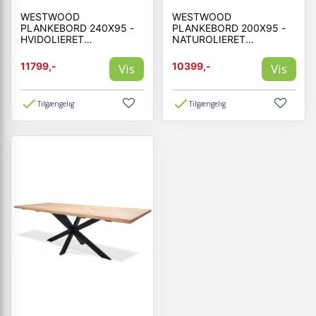
WESTWOOD
WESTWOOD
PLANKEBORD 240X95 -
PLANKEBORD 200X95 -
HVIDOLIERET
NATUROLIERET
EGETRÆ/SORT MED
EGETRÆ/SORT MED
STJERNE UNDERSTEL
STJERNE UNDERSTEL
11799,-
10399,-
Vis
Vis
Tilgængelig
Tilgængelig