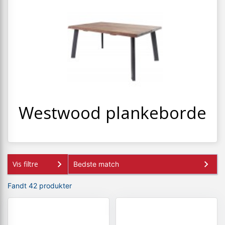
+
SPISESTUE
+
SOVEVÆRELSE
+
KONTORMØBLER
+
OPBEVARING
+
TÆPPER
+
Westwood plankeborde
LAMPER
+
ENTREMØBLER
+
HAVEMØBLER
Vis filtre
OUTLET
Fandt 42 produkter