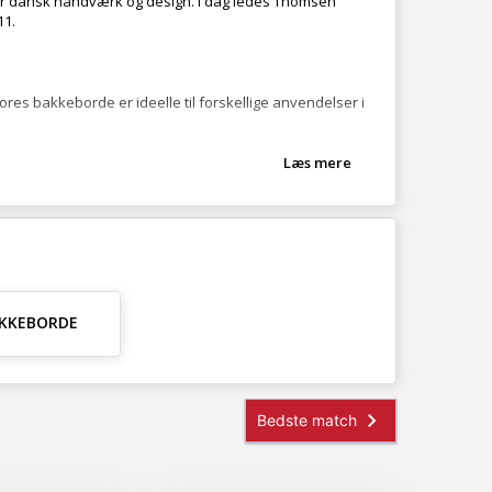
or dansk håndværk og design. I dag ledes Thomsen
11.
res bakkeborde er ideelle til forskellige anvendelser i
Læs mere
 gør det til et tidløst tilskud til ethvert hjem.
ign og kvalitetsmaterialer.
AKKEBORDE
sine bløde former og indbydende design.
wist til traditionelle indretninger.