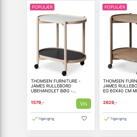
POPULÆR
POPULÆR
THOMSEN FURNITURE -
THOMSEN FURNI
JAMES RULLEBORD
JAMES RULLEB
UBEHANDLET BØG -
EG 60X40 CM M
MELAMIN 60X40 CM MED
HJUL
1579,-
2629,-
Vis
Tilgængelig
Tilgængelig