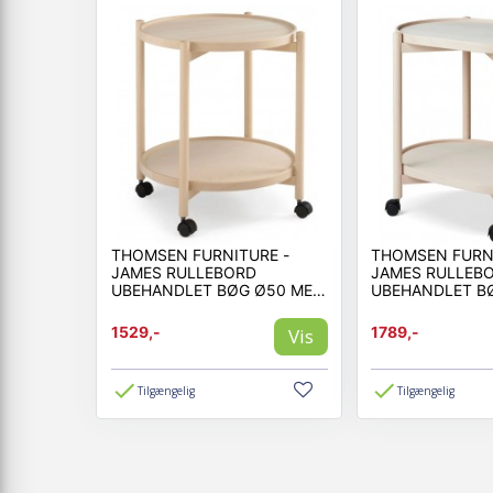
THOMSEN FURNITURE -
THOMSEN FURNI
JAMES RULLEBORD
JAMES RULLEB
UBEHANDLET BØG Ø50 MED
UBEHANDLET B
HJUL
CM MED HJUL
1529,-
1789,-
Vis
Tilgængelig
Tilgængelig