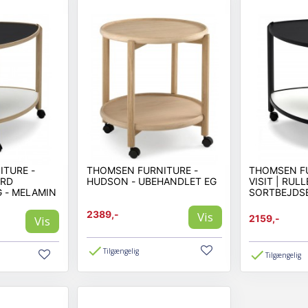
TURE -
THOMSEN FURNITURE -
THOMSEN FU
ORD
HUDSON - UBEHANDLET EG
VISIT | RUL
 - MELAMIN
SORTBEJDS
2389,-
Vis
2159,-
Vis
Tilgængelig
Tilgængelig