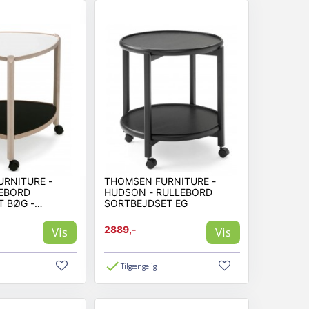
RNITURE -
THOMSEN FURNITURE -
LEBORD
HUDSON - RULLEBORD
 BØG -
SORTBEJDSET EG
2889,-
Vis
Vis
Tilgængelig