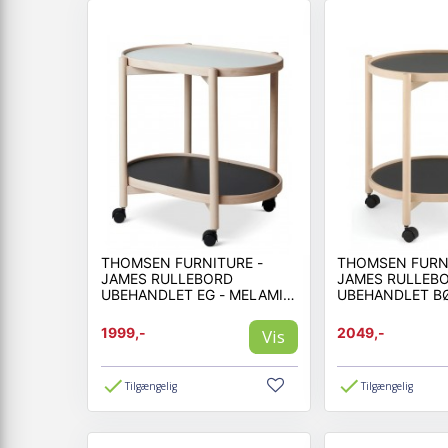
THOMSEN FURNITURE -
THOMSEN FURNI
JAMES RULLEBORD
JAMES RULLEB
UBEHANDLET EG - MELAMIN
UBEHANDLET B
60X40 CM MED HJUL
MELAMIN 
1999,-
2049,-
Vis
Tilgængelig
Tilgængelig