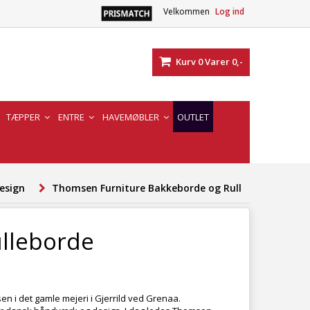
Velkommen
Log ind
Kurv
0
Varer
0,-
TÆPPER
ENTRE
HAVEMØBLER
OUTLET
esign
Thomsen Furniture Bakkeborde og Rulleborde
lleborde
en i det gamle mejeri i Gjerrild ved Grenaa.