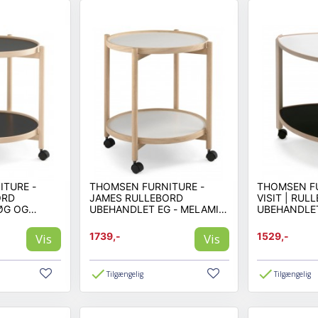
TURE -
THOMSEN FURNITURE -
THOMSEN FU
ORD
JAMES RULLEBORD
VISIT | RUL
ØG OG
UBEHANDLET EG - MELAMIN
UBEHANDLET
Ø50 MED HJUL
Ø50 MED HJUL
MELAMIN
1739,-
1529,-
Vis
Vis
Tilgængelig
Tilgængelig