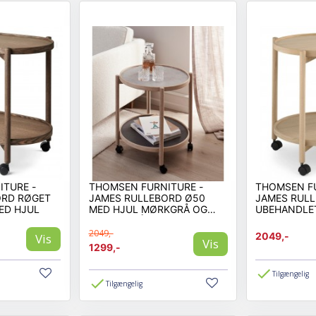
TURE -
THOMSEN FURNITURE -
THOMSEN FU
ORD RØGET
JAMES RULLEBORD Ø50
JAMES RUL
ED HJUL
MED HJUL MØRKGRÅ OG
UBEHANDLE
GRANITGRÅ STEN LOOK
HJUL
2049,-
2049,-
Vis
Vis
1299,-
Tilgængelig
Tilgængelig