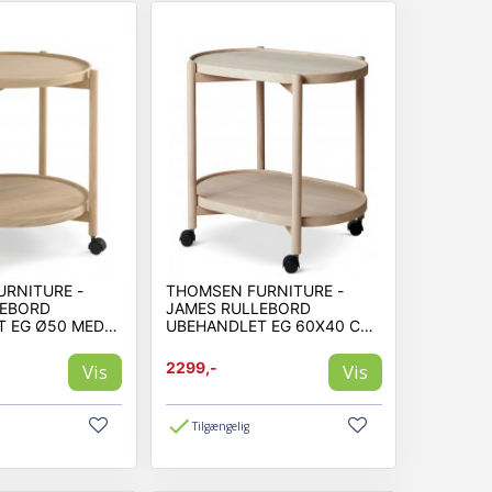
RNITURE -
THOMSEN FURNITURE -
LEBORD
JAMES RULLEBORD
T EG Ø50 MED
UBEHANDLET EG 60X40 CM
MED HJUL
2299,-
Vis
Vis
Tilgængelig