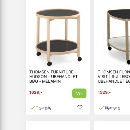
THOMSEN FURNITURE -
THOMSEN FURNI
HUDSON - UBEHANDLET
VISIT | RULLEB
BØG - MELAMIN
UBEHANDLET EG
1629,-
1529,-
Vis
Tilgængelig
Tilgængelig