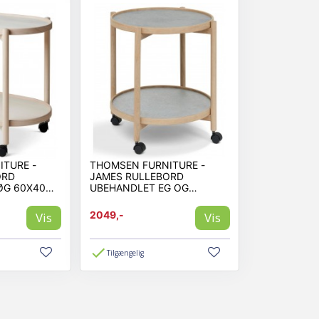
TURE -
THOMSEN FURNITURE -
ORD
JAMES RULLEBORD
ØG 60X40
UBEHANDLET EG OG
STENLOOK Ø50 MED HJUL
2049,-
Vis
Vis
Tilgængelig