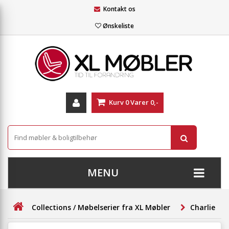
Kontakt os
Ønskeliste
Kurv
0
Varer
0,-
MENU
+
SOFAER
Collections / Møbelserier fra XL Møbler
Charlietow
+
STUE