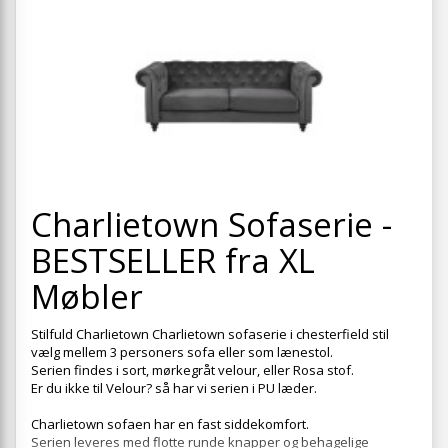
+
SPISESTUE
+
SOVEVÆRELSE
+
KONTORMØBLER
+
OPBEVARING
+
TÆPPER
+
Charlietown Sofaserie -
LAMPER
BESTSELLER fra XL
+
ENTREMØBLER
Møbler
+
HAVEMØBLER
OUTLET
Stilfuld Charlietown Charlietown sofaserie i chesterfield stil
vælg mellem 3 personers sofa eller som lænestol.
Serien findes i sort, mørkegråt velour, eller Rosa stof.
Er du ikke til Velour? så har vi serien i PU læder.
Charlietown sofaen har en fast siddekomfort.
Serien leveres med flotte runde knapper og behagelige