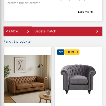
armlæn buede armlæn.
Læs mere
Vis filtre
Fandt 2 produkter
NY
TILBUD