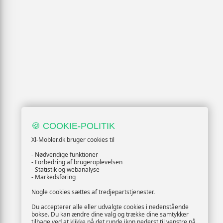
🍪 COOKIE-POLITIK
Xl-Mobler.dk bruger cookies til
- Nødvendige funktioner
- Forbedring af brugeroplevelsen
- Statistik og webanalyse
- Markedsføring
Nogle cookies sættes af tredjepartstjenester.
Du accepterer alle eller udvalgte cookies i nedenstående
bokse. Du kan ændre dine valg og trække dine samtykker
tilbage ved at klikke på det runde ikon nederst til venstre på