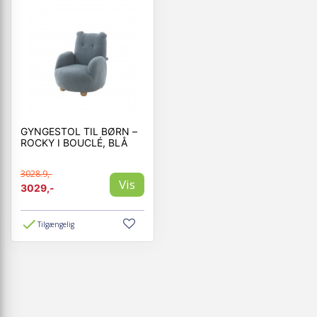
GYNGESTOL TIL BØRN –
ROCKY I BOUCLÉ, BLÅ
3028.9,-
Vis
3029,-
Tilgængelig