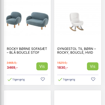
ROCKY BØRNE SOFASÆT
GYNGESTOL TIL BØRN –
– BLÅ BOUCLE STOF
ROCKY, BOUCLÉ, HVID
3468.9,-
1829.9,-
Vis
Vis
3469,-
1830,-
Tilgængelig
Tilgængelig