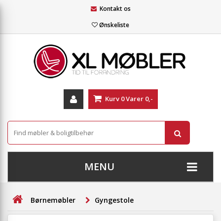
Kontakt os
Ønskeliste
Kurv
0
Varer
0,-
MENU
+
SOFAER
Børnemøbler
Gyngestole
+
STUE