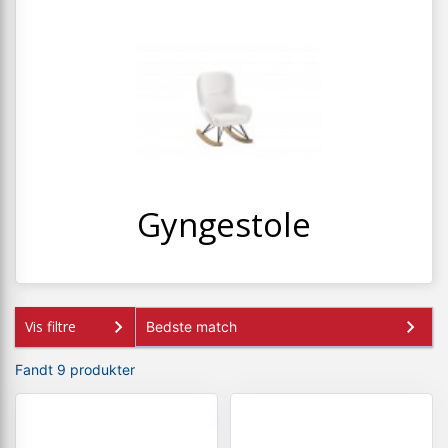
+
SPISESTUE
+
SOVEVÆRELSE
+
KONTORMØBLER
+
OPBEVARING
+
TÆPPER
+
Gyngestole
LAMPER
+
ENTREMØBLER
+
HAVEMØBLER
Vis filtre
OUTLET
Fandt 9 produkter