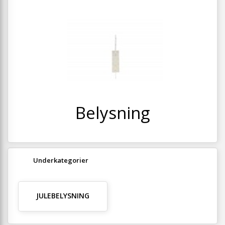
+
SPISESTUE
+
SOVEVÆRELSE
+
KONTORMØBLER
+
OPBEVARING
+
TÆPPER
+
Belysning
LAMPER
+
ENTREMØBLER
+
HAVEMØBLER
Underkategorier
OUTLET
JULEBELYSNING