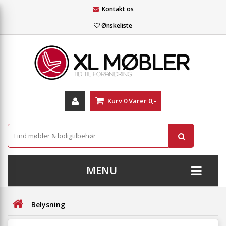
Kontakt os
Ønskeliste
Kurv
0
Varer
0,-
MENU
+
SOFAER
Belysning
+
STUE