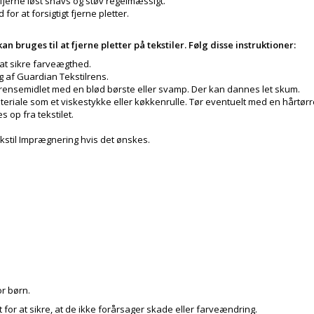
fjerne løst snavs og støv regelmæssigt.
or at forsigtigt fjerne pletter.
 bruges til at fjerne pletter på tekstiler. Følg disse instruktioner:
r at sikre farveægthed.
g af Guardian Tekstilrens.
r rensemidlet med en blød børste eller svamp. Der kan dannes let skum.
iale som et viskestykke eller køkkenrulle. Tør eventuelt med en hårtørre
s op fra tekstilet.
kstil Imprægnering hvis det ønskes.
or børn.
for at sikre, at de ikke forårsager skade eller farveændring.