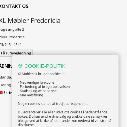
KONTAKT OS
XL Møbler Fredericia
Fuglsang alle 2
7000 Fredericia
Tlf: 2131 1341
Få rutevejledning
ÅBNINGSTIDER:
🍪 COOKIE-POLITIK
Xl-Mobler.dk bruger cookies til
Mandag til Fredag 10:00 til 18:00
- Nødvendige funktioner
Lørdag og Søndag 10:00 til 16:00
- Forbedring af brugeroplevelsen
- Statistik og webanalyse
Skriv til vores kundeservice
- Markedsføring
Nogle cookies sættes af tredjepartstjenester.
Du accepterer alle eller udvalgte cookies i nedenstående
bokse. Du kan ændre dine valg og trække dine samtykker
tilbage ved at klikke på det runde ikon nederst til venstre på
din skærm.
FØLG OS