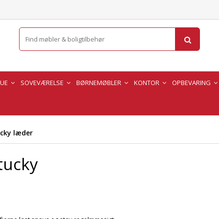
TUE
SOVEVÆRELSE
BØRNEMØBLER
KONTOR
OPBEVARING
ucky læder
tucky