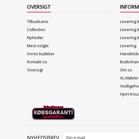
OVERSIGT
INFOR
Tilbudsavis
Levering t
Collection
Levering t
Nyheder
Levering t
Mest solgte
Levering
Vores butikker
Handelsbe
Kontakt os
Butikshan
Oversigt
Om os
XL Møbler
Vedligeho
Hjort Knu
NYHEDSBREV