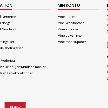
MATION
MIN KONTO
il Færøerne
Mine ordrer
il Norge
Mine kreditnotaer
il Grønland
Mine adresser
Mine oplysninger
tingelser
Mine rabatkuponer
delsbetingelser
 Fredericia
ldelse af Hjort Knudsen møbler
dsen Farvekollektioner
TILMELD