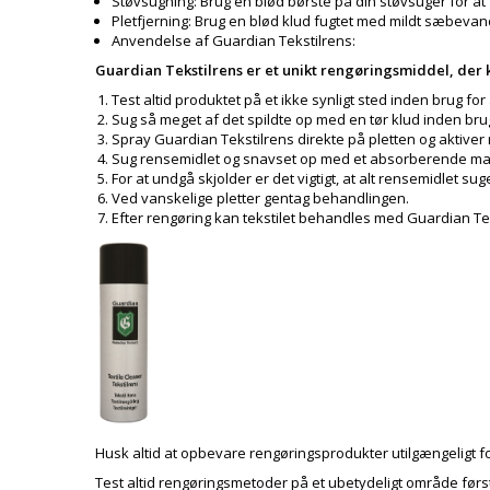
Støvsugning: Brug en blød børste på din støvsuger for at 
Pletfjerning: Brug en blød klud fugtet med mildt sæbevand f
Anvendelse af Guardian Tekstilrens:
Guardian Tekstilrens er et unikt rengøringsmiddel, der kan
Test altid produktet på et ikke synligt sted inden brug fo
Sug så meget af det spildte op med en tør klud inden bru
Spray Guardian Tekstilrens direkte på pletten og aktive
Sug rensemidlet og snavset op med et absorberende mater
For at undgå skjolder er det vigtigt, at alt rensemidlet suge
Ved vanskelige pletter gentag behandlingen.
Efter rengøring kan tekstilet behandles med Guardian Te
Husk altid at opbevare rengøringsprodukter utilgængeligt f
Test altid rengøringsmetoder på et ubetydeligt område først 