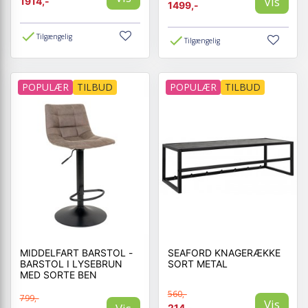
Vis
1914,-
1499,-
Tilgængelig
Tilgængelig
POPULÆR
TILBUD
POPULÆR
TILBUD
MIDDELFART BARSTOL -
SEAFORD KNAGERÆKKE
BARSTOL I LYSEBRUN
SORT METAL
MED SORTE BEN
560,-
799,-
Vis
214,-