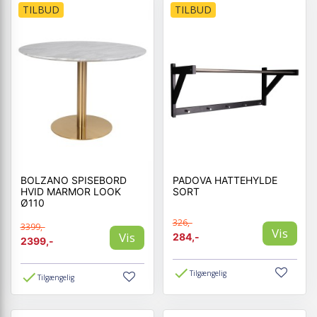
TILBUD
TILBUD
BOLZANO SPISEBORD
PADOVA HATTEHYLDE
HVID MARMOR LOOK
SORT
Ø110
326,-
3399,-
Vis
Vis
284,-
2399,-
Tilgængelig
Tilgængelig