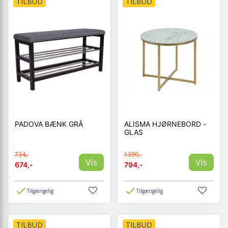
TILBUD
TILBUD
PADOVA BÆNK GRÅ
ALISMA HJØRNEBORD -
GLAS
734,-
1399,-
Vis
Vis
674,-
794,-
Tilgængelig
Tilgængelig
TILBUD
TILBUD