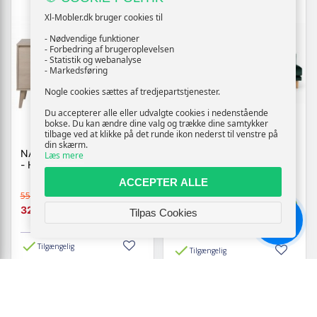
Xl-Mobler.dk bruger cookies til
- Nødvendige funktioner
- Forbedring af brugeroplevelsen
- Statistik og webanalyse
- Markedsføring
Nogle cookies sættes af tredjepartstjenester.
Du accepterer alle eller udvalgte cookies i nedenstående
bokse. Du kan ændre dine valg og trække dine samtykker
tilbage ved at klikke på det runde ikon nederst til venstre på
din skærm.
NAGANO SKÆNK 150CM
LIDO - HØJREVENDT
Læs mere
- HVIDPIGMENTERET EG
CHAISELONGSOFA -
GRØN VELOUR
ACCEPTER ALLE
5599,-
14999,-
Vis
Vis
3274,-
Tilpas Cookies
7999,-
Chat
Tilgængelig
Tilgængelig
TILBUD
TILBUD