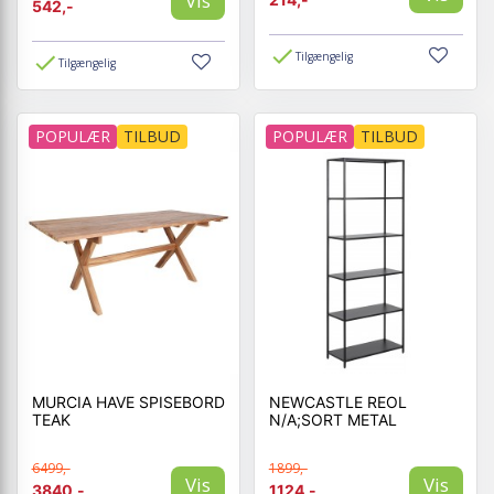
Vis
542,-
Tilgængelig
Tilgængelig
POPULÆR
TILBUD
POPULÆR
TILBUD
MURCIA HAVE SPISEBORD
NEWCASTLE REOL
TEAK
N/A;SORT METAL
6499,-
1899,-
Vis
Vis
3840,-
1124,-