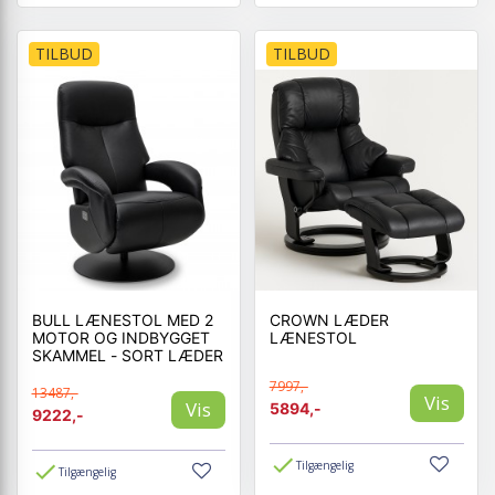
TILBUD
TILBUD
BULL LÆNESTOL MED 2
CROWN LÆDER
MOTOR OG INDBYGGET
LÆNESTOL
SKAMMEL - SORT LÆDER
7997,-
13487,-
Vis
Vis
5894,-
9222,-
Tilgængelig
Tilgængelig