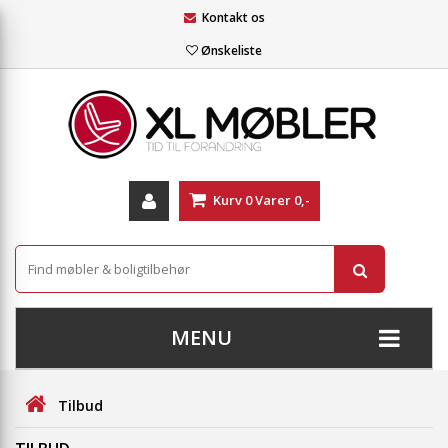
Kontakt os
Ønskeliste
Kurv
0
Varer
0,-
MENU
+
SOFAER
Tilbud
+
STUE