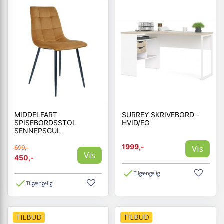
MIDDELFART
SURREY SKRIVEBORD -
SPISEBORDSSTOL
HVID/EG
SENNEPSGUL
1999,-
Vis
699,-
Vis
450,-
Tilgængelig
Tilgængelig
TILBUD
TILBUD