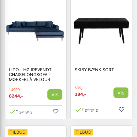
LIDO - HØJREVENDT
SKIBY BÆNK SORT
CHAISELONGSOFA -
MØRKEBLÅ VELOUR
599,-
14999,-
Vis
Vis
384,-
8244,-
Tilgængelig
Tilgængelig
TILBUD
TILBUD