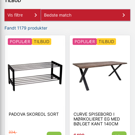
TILBUD
+
SPISESTUE
Vis filtre
+
SOVEVÆRELSE
+
Fandt 1179 produkter
KONTORMØBLER
+
OPBEVARING
POPULÆR
TILBUD
POPULÆR
TILBUD
+
TÆPPER
+
LAMPER
+
ENTREMØBLER
+
HAVEMØBLER
OUTLET
PADOVA SKOREOL SORT
CURVE SPISEBORD I
MØRKOLIERET EG MED
BØLGET KANT 140CM
334,-