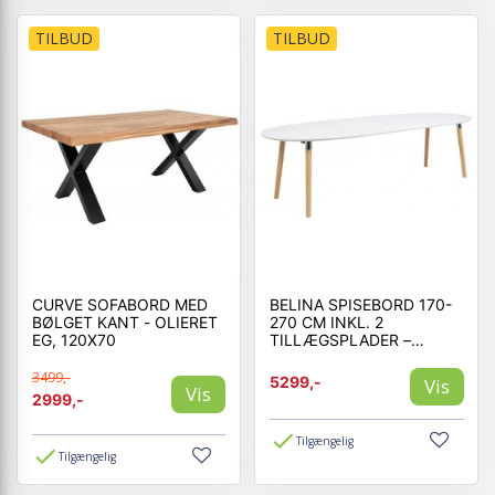
TILBUD
TILBUD
CURVE SOFABORD MED
BELINA SPISEBORD 170-
BØLGET KANT - OLIERET
270 CM INKL. 2
EG, 120X70
TILLÆGSPLADER –
HVID/EG
3499,-
5299,-
Vis
Vis
2999,-
Tilgængelig
Tilgængelig