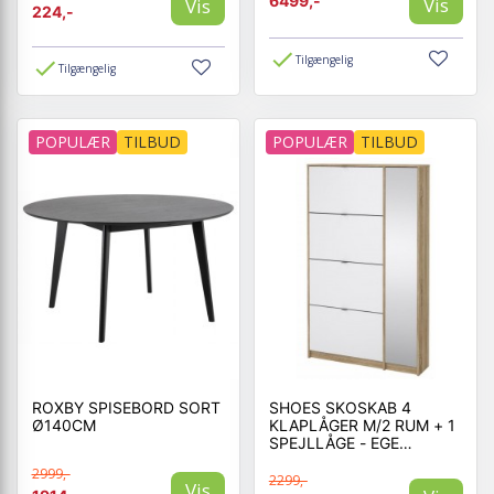
6499,-
Vis
Vis
224,-
Tilgængelig
Tilgængelig
POPULÆR
TILBUD
POPULÆR
TILBUD
ROXBY SPISEBORD SORT
SHOES SKOSKAB 4
Ø140CM
KLAPLÅGER M/2 RUM + 1
SPEJLLÅGE - EGE
STRUKTUR OG HVID
2999,-
HØJGLANS
2299,-
Vis