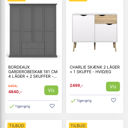
BORDEAUX
CHARLIE SKÆNK 2 LÅGER
GARDEROBESKAB 181 CM
+ 1 SKUFFE - HVID/EG
4 LÅGER + 2 SKUFFER -
MØRKEGRÅ
2499,-
Vis
6494,-
Vis
4840,-
Tilgængelig
Tilgængelig
TILBUD
TILBUD