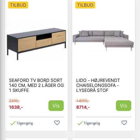
TILBUD
TILBUD
SEAFORD TV BORD SORT
LIDO - HØJREVENDT
140 CM, MED 2 LÅGER OG
CHAISELONGSOFA -
1 SKUFFE
LYSEGRÅ STOF
2399,-
14999,-
Vis
Vis
1638,-
8714,-
Tilgængelig
Tilgængelig