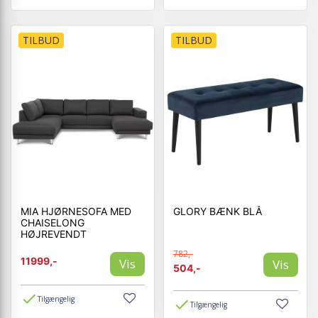
TILBUD
TILBUD
MIA HJØRNESOFA MED
GLORY BÆNK BLÅ
CHAISELONG
HØJREVENDT
782,-
11999,-
Vis
Vis
504,-
Tilgængelig
Tilgængelig