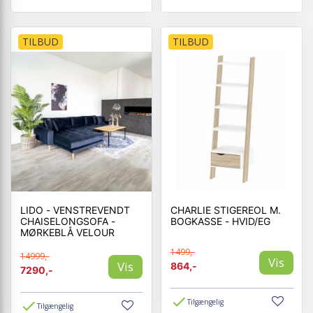
TILBUD
TILBUD
LIDO - VENSTREVENDT
CHARLIE STIGEREOL M.
CHAISELONGSOFA -
BOGKASSE - HVID/EG
MØRKEBLÅ VELOUR
1499,-
14999,-
Vis
Vis
864,-
7290,-
Tilgængelig
Tilgængelig