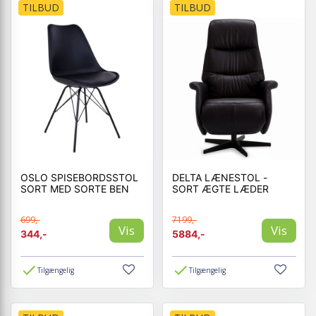
TILBUD
TILBUD
OSLO SPISEBORDSSTOL
DELTA LÆNESTOL -
SORT MED SORTE BEN
SORT ÆGTE LÆDER
699,-
7199,-
Vis
Vis
344,-
5884,-
Tilgængelig
Tilgængelig