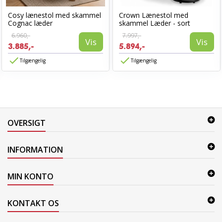
Cosy lænestol med skammel
Crown Lænestol med
Cognac læder
skammel Læder - sort
6.960,-
7.997,-
Vis
Vis
3.885,-
5.894,-
Tilgængelig
Tilgængelig
OVERSIGT
INFORMATION
MIN KONTO
KONTAKT OS