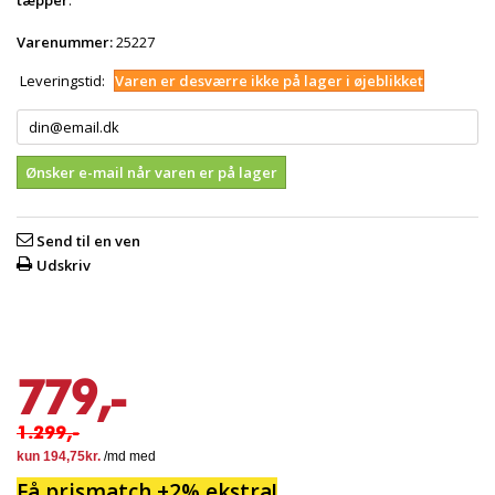
tæpper
.
Varenummer:
25227
Leveringstid:
Varen er desværre ikke på lager i øjeblikket
Ønsker e-mail når varen er på lager
Send til en ven
Udskriv
779,-
1.299,-
Få prismatch +2% ekstra!