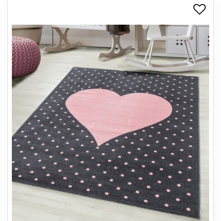
+
SPISESTUE
+
SOVEVÆRELSE
+
KONTORMØBLER
+
OPBEVARING
+
TÆPPER
+
LAMPER
+
ENTREMØBLER
+
HAVEMØBLER
OUTLET