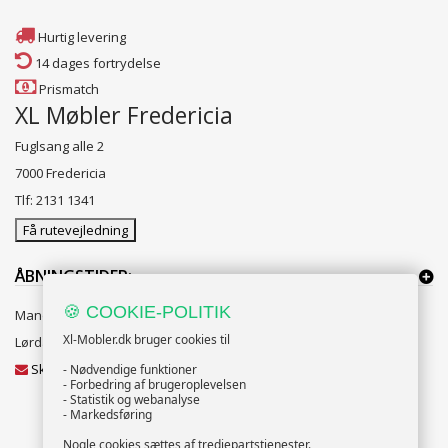
Hurtig levering
14 dages fortrydelse
Prismatch
XL Møbler Fredericia
Fuglsang alle 2
7000 Fredericia
Tlf: 2131 1341
Få rutevejledning
ÅBNINGSTIDER:
🍪 COOKIE-POLITIK
Mandag til Fredag 10:00 til 18:00
Xl-Mobler.dk bruger cookies til
Lørdag og Søndag 10:00 til 16:00
Skriv til vores kundeservice
- Nødvendige funktioner
- Forbedring af brugeroplevelsen
- Statistik og webanalyse
- Markedsføring
Nogle cookies sættes af tredjepartstjenester.