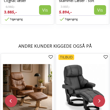
Cognac læder
skammel Læder - sort
6.960,-
7.997,-
Vis
Vis
3.885,-
5.894,-
Tilgængelig
Tilgængelig
ANDRE KUNDER KIGGEDE OGSÅ PÅ
TILBUD