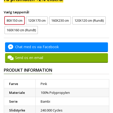
Vælg tæppemål
80X150 cm
120X170 cm
160X230 cm
120X120 cm (Rundt)
160X160 cm (Rundt)
Chat med os via Facebook
Send os en email
PRODUKT INFORMATION
Farve
Pink
Materiale
100% Polypropylen
Serie
Bambi
Slidstyrke
240.000 Cycles