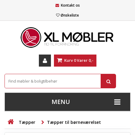
Kontakt os
Ønskeliste
Kurv
0
Varer
0,-
MENU
+
SOFAER
Tæpper
Tæpper til børneværelset
+
STUE