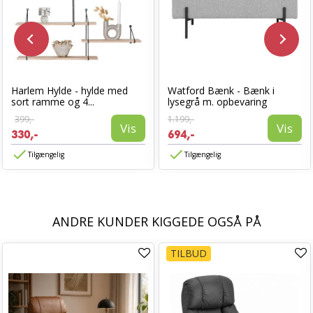
Harlem Hylde - hylde med
Watford Bænk - Bænk i
sort ramme og 4...
lysegrå m. opbevaring
399,-
1.199,-
Vis
Vis
330,-
694,-
Tilgængelig
Tilgængelig
ANDRE KUNDER KIGGEDE OGSÅ PÅ
TILBUD