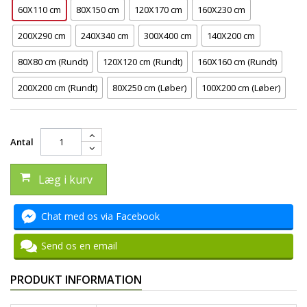
60X110 cm
80X150 cm
120X170 cm
160X230 cm
200X290 cm
240X340 cm
300X400 cm
140X200 cm
80X80 cm (Rundt)
120X120 cm (Rundt)
160X160 cm (Rundt)
200X200 cm (Rundt)
80X250 cm (Løber)
100X200 cm (Løber)
Antal
Læg i kurv
Chat med os via Facebook
Send os en email
PRODUKT INFORMATION