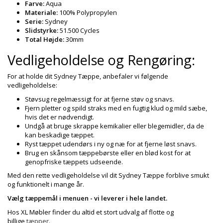
Farve:
Aqua
Materiale:
100% Polypropylen
Serie:
Sydney
Slidstyrke:
51.500 Cycles
Total Højde:
30mm
Vedligeholdelse og Rengøring:
For at holde dit Sydney Tæppe, anbefaler vi følgende
vedligeholdelse:
Støvsug regelmæssigt for at fjerne støv og snavs.
Fjern pletter og spild straks med en fugtig klud og mild sæbe,
hvis det er nødvendigt.
Undgå at bruge skrappe kemikalier eller blegemidler, da de
kan beskadige tæppet.
Ryst tæppet udendørs i ny og næ for at fjerne løst snavs.
Brug en skånsom tæppebørste eller en blød kost for at
genopfriske tæppets udseende.
Med den rette vedligeholdelse vil dit Sydney Tæppe forblive smukt
og funktionelt i mange år.
Vælg tæppemål i menuen - vi leverer i hele landet.
Hos XL Møbler finder du altid et stort udvalg af flotte og
billige
tæpper.