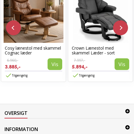
Cosy lænestol med skammel
Crown Lænestol med
Cognac læder
skammel Læder - sort
6.960,-
7.997,-
Vis
Vis
3.885,-
5.894,-
Tilgængelig
Tilgængelig
OVERSIGT
INFORMATION