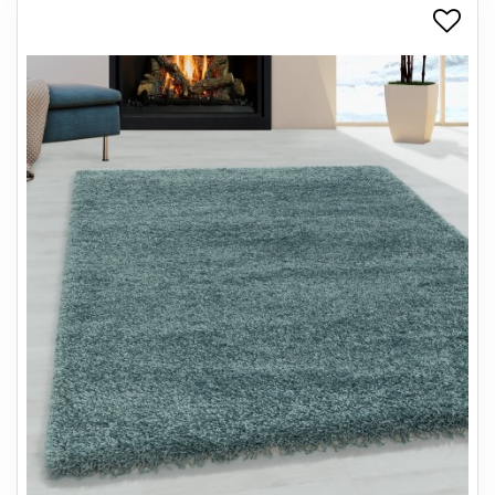
+
SPISESTUE
+
SOVEVÆRELSE
+
KONTORMØBLER
+
OPBEVARING
+
TÆPPER
+
LAMPER
+
ENTREMØBLER
+
HAVEMØBLER
OUTLET