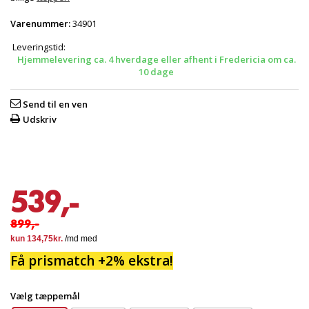
Varenummer:
34901
Leveringstid:
Hjemmelevering ca. 4 hverdage eller afhent i Fredericia om ca.
10 dage
Send til en ven
Udskriv
539,-
899,-
Få prismatch +2% ekstra!
Vælg tæppemål