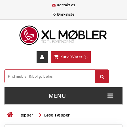
Kontakt os
Ønskeliste
Kurv
0
Varer
0,-
MENU
+
SOFAER
Tæpper
Løse Tæpper
+
STUE