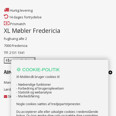
Hurtig levering
14 dages fortrydelse
Prismatch
XL Møbler Fredericia
Fuglsang alle 2
7000 Fredericia
Tlf: 2131 1341
Få rutevejledning
🍪 COOKIE-POLITIK
ÅBNINGSTIDER:
Xl-Mobler.dk bruger cookies til
Mandag til Fredag 10:00 til 18:00
- Nødvendige funktioner
- Forbedring af brugeroplevelsen
Lørdag og Søndag 10:00 til 16:00
- Statistik og webanalyse
Skriv til vores kundeservice
- Markedsføring
Nogle cookies sættes af tredjepartstjenester.
Du accepterer alle eller udvalgte cookies i nedenstående
bokse. Du kan ændre dine valg og trække dine samtykker