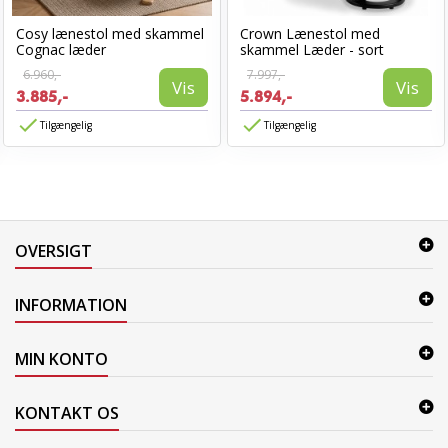
Cosy lænestol med skammel
Crown Lænestol med
Cognac læder
skammel Læder - sort
6.960,-
7.997,-
Vis
Vis
3.885,-
5.894,-
Tilgængelig
Tilgængelig
OVERSIGT
INFORMATION
MIN KONTO
KONTAKT OS