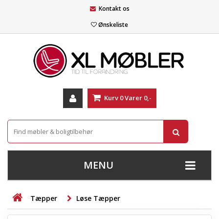
Kontakt os
Ønskeliste
Kurv
0
Varer
0,-
MENU
+
SOFAER
Tæpper
Løse Tæpper
+
STUE