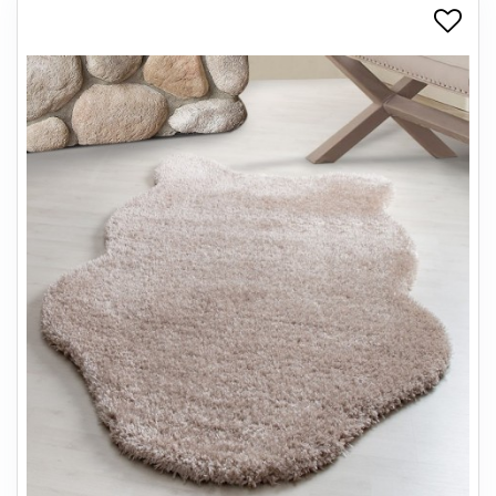
+
SPISESTUE
+
SOVEVÆRELSE
+
KONTORMØBLER
+
OPBEVARING
+
TÆPPER
+
LAMPER
+
ENTREMØBLER
+
HAVEMØBLER
OUTLET