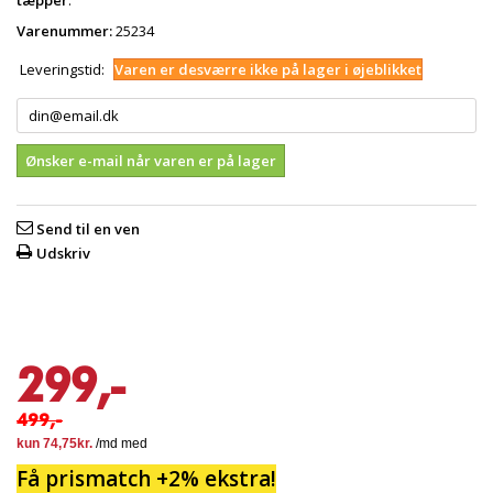
tæpper
.
Varenummer:
25234
Leveringstid:
Varen er desværre ikke på lager i øjeblikket
Ønsker e-mail når varen er på lager
Send til en ven
Udskriv
299,-
499,-
Få prismatch +2% ekstra!