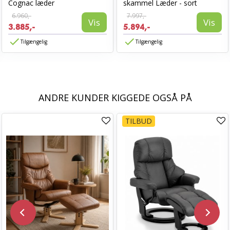
Cognac læder
skammel Læder - sort
6.960,-
7.997,-
Vis
Vis
3.885,-
5.894,-
Tilgængelig
Tilgængelig
ANDRE KUNDER KIGGEDE OGSÅ PÅ
TILBUD