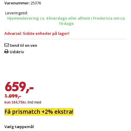
Varenummer:
25376
Leveringstid:
Hjemmelevering ca. 4 hverdage eller afhent i Fredericia om ca.
10 dage
Advarsel: Sidste enheder på lager!
Send til en ven
Udskriv
659,-
1.099,-
Få prismatch +2% ekstra!
Vælg tæppemål