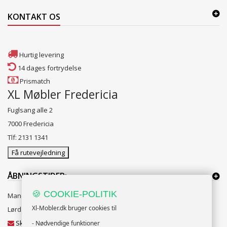
KONTAKT OS
Hurtig levering
14 dages fortrydelse
Prismatch
XL Møbler Fredericia
Fuglsang alle 2
7000 Fredericia
Tlf: 2131 1341
Få rutevejledning
ÅBNINGSTIDER:
🍪 COOKIE-POLITIK
Mandag til Fredag 10:00 til 18:00
Xl-Mobler.dk bruger cookies til
Lørdag og Søndag 10:00 til 16:00
Skriv til vores kundeservice
- Nødvendige funktioner