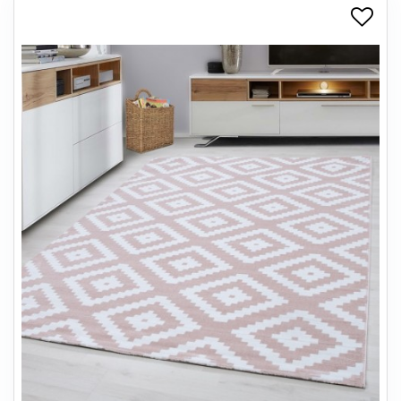
+
SPISESTUE
+
SOVEVÆRELSE
+
KONTORMØBLER
+
OPBEVARING
+
TÆPPER
+
LAMPER
+
ENTREMØBLER
+
HAVEMØBLER
OUTLET