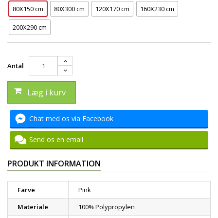
80X150 cm
80X300 cm
120X170 cm
160X230 cm
200X290 cm
Antal
Læg i kurv
Chat med os via Facebook
Send os en email
PRODUKT INFORMATION
Farve
Pink
Materiale
100% Polypropylen