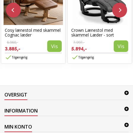
Cosy lænestol med skammel
Crown Lænestol med
Cognac læder
skammel Læder - sort
6.960,-
7.997,-
Vis
Vis
3.885,-
5.894,-
Tilgængelig
Tilgængelig
OVERSIGT
INFORMATION
MIN KONTO