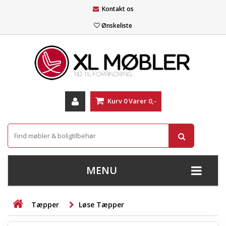
Kontakt os
Ønskeliste
Kurv
0
Varer
0,-
MENU
+
SOFAER
Tæpper
Løse Tæpper
+
STUE