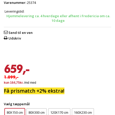
Varenummer:
25374
Leveringstid:
Hjemmelevering ca. 4 hverdage eller afhent i Fredericia om ca.
10 dage
Send til en ven
Udskriv
659,-
1.099,-
Få prismatch +2% ekstra!
Vælg tæppemål
80X150 cm
80X300 cm
120X170 cm
160X230 cm