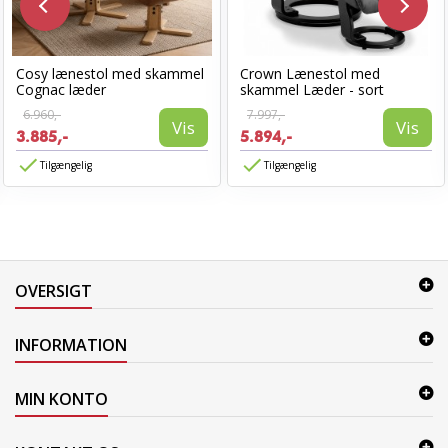
Cosy lænestol med skammel
Crown Lænestol med
Cognac læder
skammel Læder - sort
6.960,-
7.997,-
Vis
Vis
3.885,-
5.894,-
Tilgængelig
Tilgængelig
OVERSIGT
INFORMATION
MIN KONTO