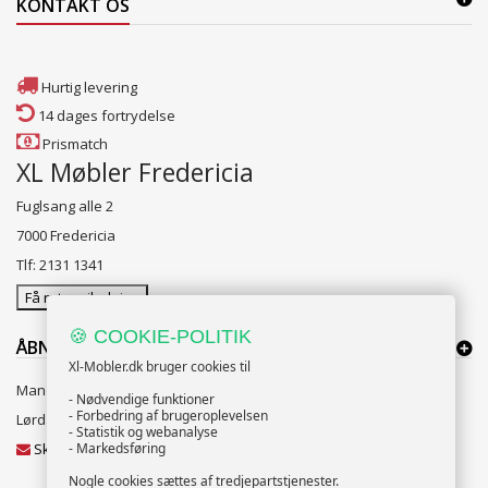
KONTAKT OS
Hurtig levering
14 dages fortrydelse
Prismatch
XL Møbler Fredericia
Fuglsang alle 2
7000 Fredericia
Tlf: 2131 1341
Få rutevejledning
🍪 COOKIE-POLITIK
ÅBNINGSTIDER:
Xl-Mobler.dk bruger cookies til
Mandag til Fredag 10:00 til 18:00
- Nødvendige funktioner
- Forbedring af brugeroplevelsen
Lørdag og Søndag 10:00 til 16:00
- Statistik og webanalyse
Skriv til vores kundeservice
- Markedsføring
Nogle cookies sættes af tredjepartstjenester.