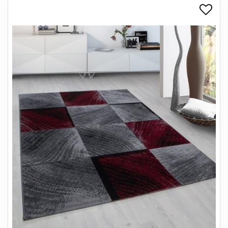
+
SPISESTUE
+
SOVEVÆRELSE
+
KONTORMØBLER
+
OPBEVARING
+
TÆPPER
+
LAMPER
+
ENTREMØBLER
+
HAVEMØBLER
OUTLET