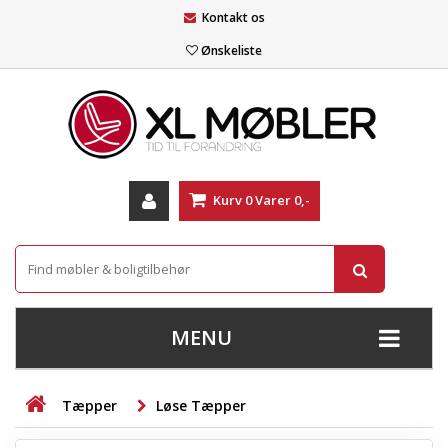
Kontakt os
Ønskeliste
Kurv
0
Varer
0,-
MENU
+
SOFAER
Tæpper
Løse Tæpper
+
STUE