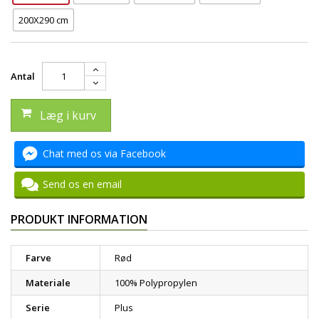
200X290 cm
Antal
Læg i kurv
Chat med os via Facebook
Send os en email
PRODUKT INFORMATION
Farve
Rød
Materiale
100% Polypropylen
Serie
Plus