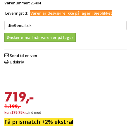
Varenummer:
25404
Leveringstid:
Varen er desværre ikke på lager i øjeblikket
Ønsker e-mail når varen er på lager
Send til en ven
Udskriv
719,-
1.199,-
Få prismatch +2% ekstra!