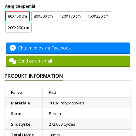
Vælg tæppemål
80X150 cm
80X300 cm
120X170 cm
160X230 cm
200X290 cm
Chat med os via Facebook
Send os en email
PRODUKT INFORMATION
Farve
Rød
Materiale
100% Polypropylen
Serie
Parma
Slidstyrke
272.000 Cycles
Total Højde
10mm