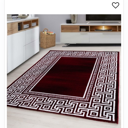
+
SPISESTUE
+
SOVEVÆRELSE
+
KONTORMØBLER
+
OPBEVARING
+
TÆPPER
+
LAMPER
+
ENTREMØBLER
+
HAVEMØBLER
OUTLET