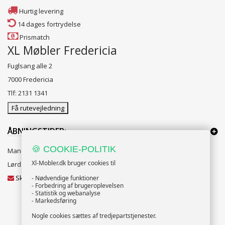
Hurtig levering
14 dages fortrydelse
Prismatch
XL Møbler Fredericia
Fuglsang alle 2
7000 Fredericia
Tlf: 2131 1341
Få rutevejledning
ÅBNINGSTIDER:
🍪 COOKIE-POLITIK
Mandag til Fredag 10:00 til 18:00
Xl-Mobler.dk bruger cookies til
Lørdag og Søndag 10:00 til 16:00
Skriv til vores kundeservice
- Nødvendige funktioner
- Forbedring af brugeroplevelsen
- Statistik og webanalyse
- Markedsføring
Nogle cookies sættes af tredjepartstjenester.
NYHEDSBREV