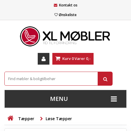
Kontakt os
Ønskeliste
Kurv
0
Varer
0,-
MENU
+
SOFAER
Tæpper
Løse Tæpper
+
STUE