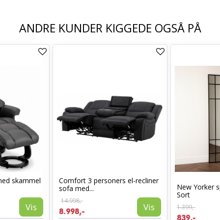
ANDRE KUNDER KIGGEDE OGSÅ PÅ
med skammel
Comfort 3 personers el-recliner
New Yorker s
sofa med...
Sort
14.998,-
Vis
Vis
1.399,-
8.998,-
839,-