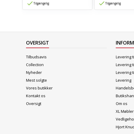
Tilgængelig
Tilgængelig
OVERSIGT
INFOR
Tilbudsavis
Levering t
Collection
Levering t
Nyheder
Levering t
Mest solgte
Levering
Vores butikker
Handelsbe
Kontakt os
Butikshan
Oversigt
Om os
XL Møbler
Vedligeho
Hjort Knu