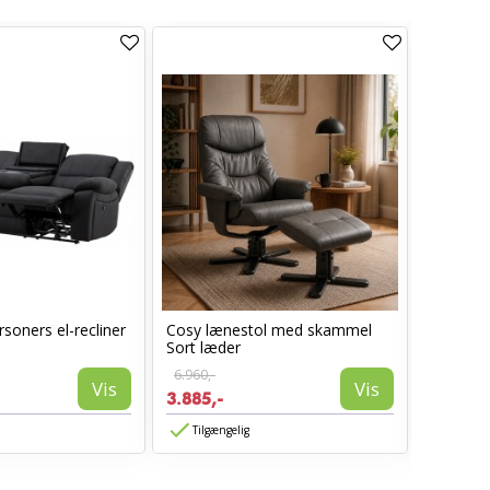
soners el-recliner
Cosy lænestol med skammel
Lotus S
Sort læder
armlæn -
6.960,-
Vis
Vis
1.850,-
3.885,-
1.480,-
Tilgængelig
Tilgæn