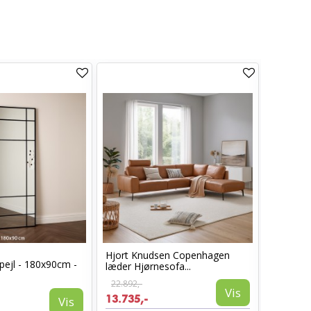
Hjort Knudsen Copenhagen
Cosy læ
pejl - 180x90cm -
læder Hjørnesofa...
Sort læd
22.892,-
6.960,-
Vis
13.735,-
3.885,-
Vis