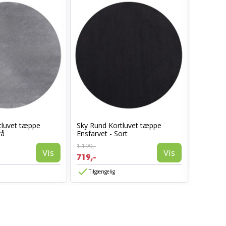
tluvet tæppe
Sky Rund Kortluvet tæppe
Sky Kort
rå
Ensfarvet - Sort
Beige
1.199,-
1.399,-
Vis
Vis
719,-
839,-
Tilgængelig
Tilgæn