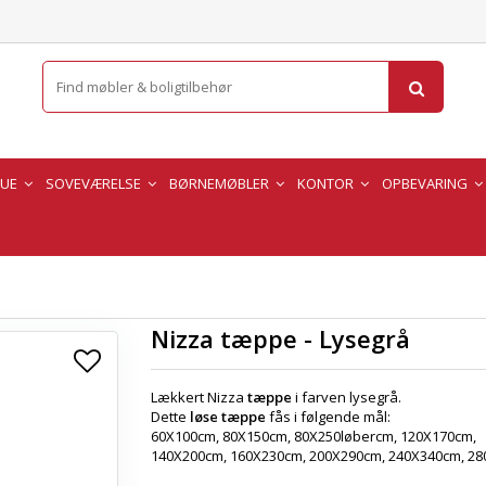
TUE
SOVEVÆRELSE
BØRNEMØBLER
KONTOR
OPBEVARING
Nizza tæppe - Lysegrå
Lækkert Nizza
tæppe
i farven lysegrå.
Dette
løse tæppe
fås i følgende mål:
60X100cm, 80X150cm, 80X250løbercm, 120X170cm,
140X200cm, 160X230cm, 200X290cm, 240X340cm, 2