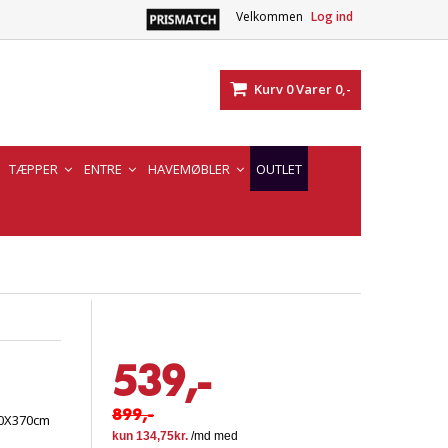
Velkommen
Log ind
Kurv
0
Varer
0,-
TÆPPER
ENTRE
HAVEMØBLER
OUTLET
539,-
899,-
80X370cm