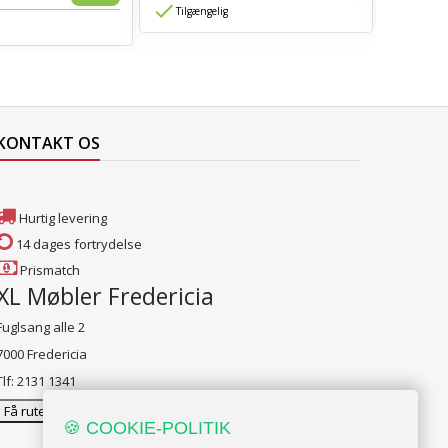
Tilgængelig
Tilgæn
KONTAKT OS
Hurtig levering
14 dages fortrydelse
Prismatch
XL Møbler Fredericia
Fuglsang alle 2
7000 Fredericia
Tlf: 2131 1341
Få rutevejledning
🍪 COOKIE-POLITIK