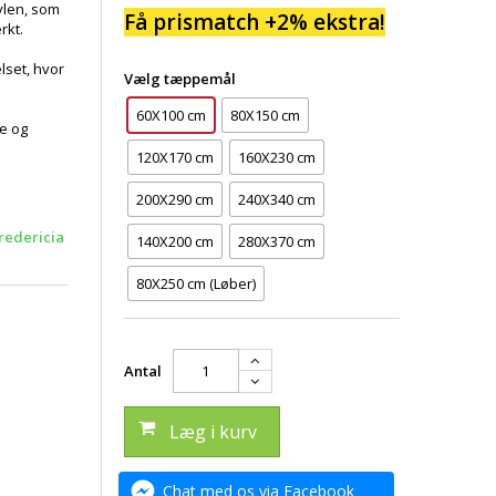
ylen, som
Få prismatch +2% ekstra!
rkt.
lset, hvor
Vælg tæppemål
60X100 cm
80X150 cm
te og
120X170 cm
160X230 cm
200X290 cm
240X340 cm
redericia
140X200 cm
280X370 cm
80X250 cm (Løber)
Antal
Læg i kurv
Chat med os via Facebook