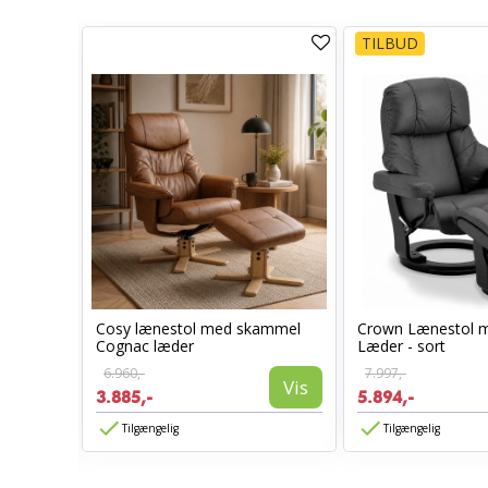
TILBUD
Cosy lænestol med skammel
Crown Lænestol 
l -
Cognac læder
Læder - sort
6.960,-
7.997,-
Vis
3.885,-
5.894,-
Vis
Tilgængelig
Tilgængelig