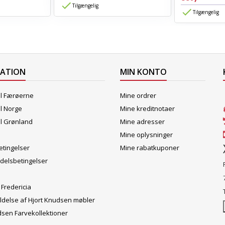
Tilgængelig
Tilgængelig
MATION
MIN KONTO
il Færøerne
Mine ordrer
il Norge
Mine kreditnotaer
il Grønland
Mine adresser
Mine oplysninger
tingelser
Mine rabatkuponer
delsbetingelser
 Fredericia
ldelse af Hjort Knudsen møbler
dsen Farvekollektioner