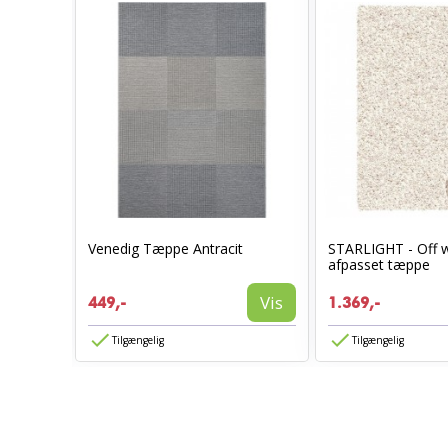
t
Venedig Tæppe Antracit
STARLIGHT - Off w
afpasset tæppe
Vis
Vis
449,-
1.369,-
Tilgængelig
Tilgængelig