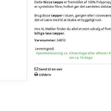
Dette
Nizza tæppe
er fremstillet af 100% Polyprop
er syntetiske fibre, hvilket gør det særdeles slidstæ
Brug disse
tæpper
i stuen, gangen eller i sovevære
det vil være med til at skabe et hyggeligt rum.
Hos XL Møbler finder du altid et stort udvalg af flot
billige løse tæpper
.
Varenummer:
34810
Leveringstid:
Hjemmelevering ca. 4 hverdage eller afhent i F
om ca. 10 dage
Send til en ven
Udskriv