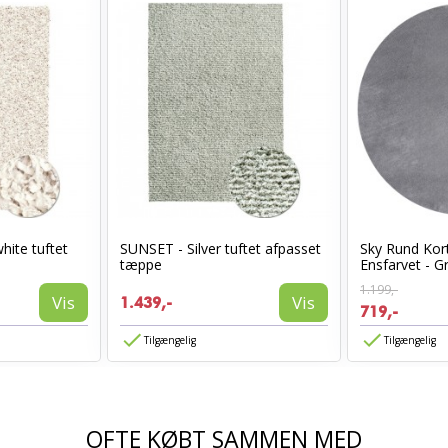
hite tuftet
SUNSET - Silver tuftet afpasset
Sky Rund Kor
tæppe
Ensfarvet - G
1.199,-
Vis
Vis
1.439,-
719,-
Tilgængelig
Tilgængelig
OFTE KØBT SAMMEN MED