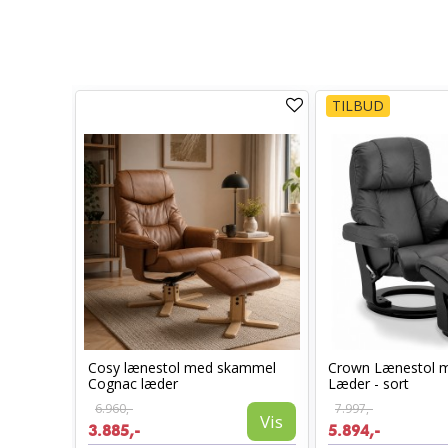
TILBUD
ntalseng
Cosy lænestol med skammel
Crown Lænestol 
Cognac læder
Læder - sort
6.960,-
7.997,-
Vis
Vis
3.885,-
5.894,-