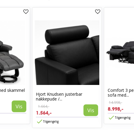
med skammel
Comfort 3 per
Hjort Knudsen justerbar
sofa med...
nakkepude /...
14.998,-
Vis
1.664,-
8.998,-
Vis
1.564,-
Tilgængelig
Tilgængelig