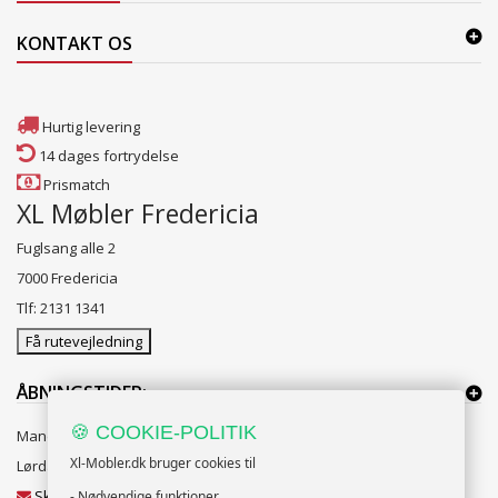
KONTAKT OS
Hurtig levering
14 dages fortrydelse
Prismatch
XL Møbler Fredericia
Fuglsang alle 2
7000 Fredericia
Tlf: 2131 1341
Få rutevejledning
ÅBNINGSTIDER:
🍪 COOKIE-POLITIK
Mandag til Fredag 10:00 til 18:00
Xl-Mobler.dk bruger cookies til
Lørdag og Søndag 10:00 til 16:00
Skriv til vores kundeservice
- Nødvendige funktioner