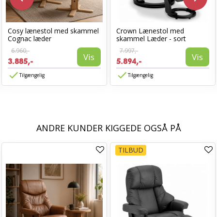
Cosy lænestol med skammel
Crown Lænestol med
Cognac læder
skammel Læder - sort
6.960,-
7.997,-
Vis
Vis
3.885,-
5.894,-
Tilgængelig
Tilgængelig
ANDRE KUNDER KIGGEDE OGSÅ PÅ
TILBUD