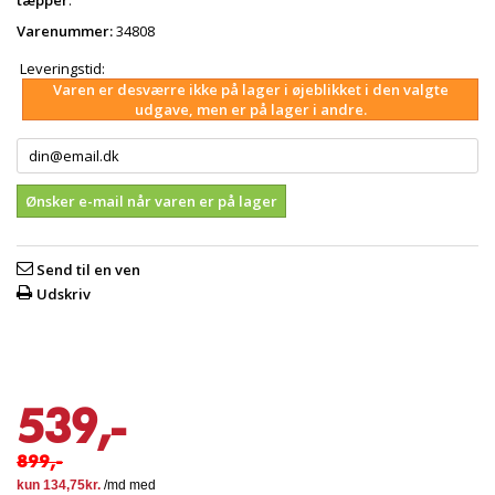
tæpper
.
Varenummer:
34808
Leveringstid:
Varen er desværre ikke på lager i øjeblikket i den valgte
udgave, men er på lager i andre.
Ønsker e-mail når varen er på lager
Send til en ven
Udskriv
539,-
899,-