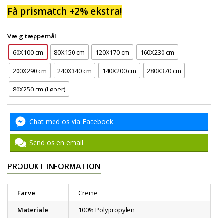
Få prismatch +2% ekstra!
Vælg tæppemål
60X100 cm
80X150 cm
120X170 cm
160X230 cm
200X290 cm
240X340 cm
140X200 cm
280X370 cm
80X250 cm (Løber)
Chat med os via Facebook
Send os en email
PRODUKT INFORMATION
Farve
Creme
Materiale
100% Polypropylen