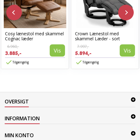
Cosy lænestol med skammel
Crown Lænestol med
Cognac læder
skammel Læder - sort
6.960,-
7.997,-
Vis
Vis
3.885,-
5.894,-
Tilgængelig
Tilgængelig
OVERSIGT
INFORMATION
MIN KONTO