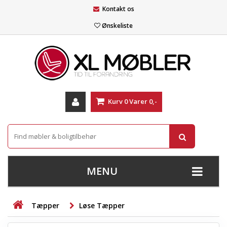
Kontakt os
Ønskeliste
Kurv
0
Varer
0,-
MENU
+
SOFAER
Tæpper
Løse Tæpper
+
STUE