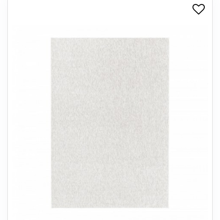
+
SPISESTUE
+
SOVEVÆRELSE
+
KONTORMØBLER
+
OPBEVARING
+
TÆPPER
+
LAMPER
+
ENTREMØBLER
+
HAVEMØBLER
OUTLET