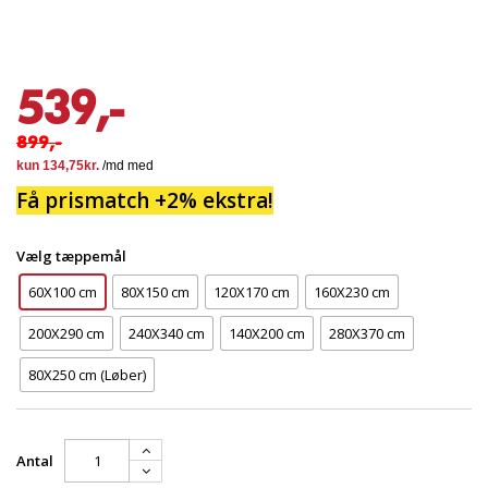
539,-
899,-
Få prismatch +2% ekstra!
Vælg tæppemål
60X100 cm
80X150 cm
120X170 cm
160X230 cm
200X290 cm
240X340 cm
140X200 cm
280X370 cm
80X250 cm (Løber)
Antal