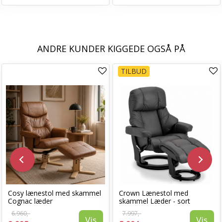
ANDRE KUNDER KIGGEDE OGSÅ PÅ
TILBUD
Cosy lænestol med skammel
Crown Lænestol med
Cognac læder
skammel Læder - sort
6.960,-
7.997,-
Vis
Vis