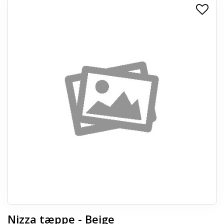
+
SPISESTUE
+
SOVEVÆRELSE
+
KONTORMØBLER
+
OPBEVARING
+
TÆPPER
+
LAMPER
+
ENTREMØBLER
+
HAVEMØBLER
OUTLET
Nizza tæppe - Beige