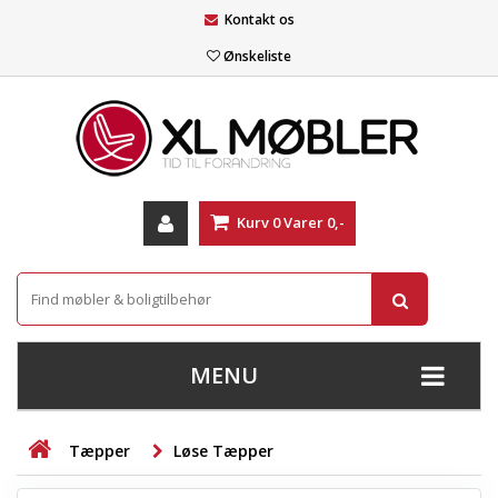
Kontakt os
Ønskeliste
Kurv
0
Varer
0,-
MENU
+
SOFAER
Tæpper
Løse Tæpper
+
STUE