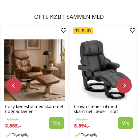
OFTE KØBT SAMMEN MED
TILBUD
Cosy lænestol med skammel
Crown Lænestol med
Cognac læder
skammel Læder - sort
6.960,-
7.997,-
Vis
Vis
3.885,-
5.894,-
Tilgængelig
Tilgængelig