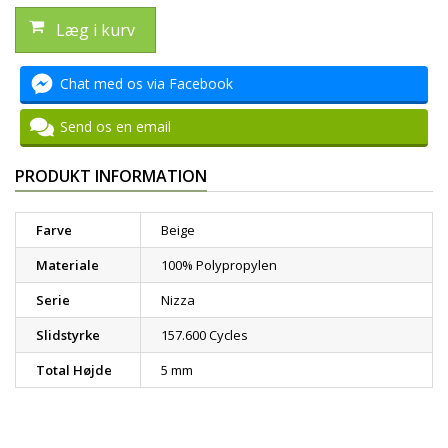
Læg i kurv
Chat med os via Facebook
Send os en email
PRODUKT INFORMATION
Farve
Beige
Materiale
100% Polypropylen
Serie
Nizza
Slidstyrke
157.600 Cycles
Total Højde
5 mm