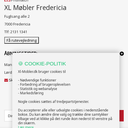
Prismatch
XL Møbler Fredericia
Fuglsang alle 2
7000 Fredericia
Tlf: 2131 1341
Få rutevejledning
ÅBNINGSTIDER:
🍪 COOKIE-POLITIK
Mandag til Fredag 10:00 til 18:00
Xl-Mobler.dk bruger cookies til
Lørdag og Søndag 10:00 til 16:00
Skriv til vores kundeservice
- Nødvendige funktioner
- Forbedring af brugeroplevelsen
- Statistik og webanalyse
- Markedsføring
Nogle cookies sættes af tredjepartstjenester.
NYHEDSBREV
Du accepterer alle eller udvalgte cookies i nedenstående
bokse. Du kan ændre dine valg og trække dine samtykker
TILMELD
tilbage ved at klikke på det runde ikon nederst til venstre på
din skærm.
Læs mere