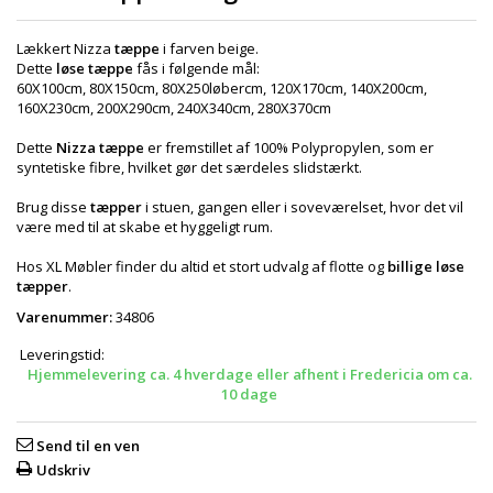
Lækkert Nizza
tæppe
i farven beige.
Dette
løse tæppe
fås i følgende mål:
60X100cm, 80X150cm, 80X250løbercm, 120X170cm, 140X200cm,
160X230cm, 200X290cm, 240X340cm, 280X370cm
Dette
Nizza tæppe
er fremstillet af 100% Polypropylen, som er
syntetiske fibre, hvilket gør det særdeles slidstærkt.
Brug disse
tæpper
i stuen, gangen eller i soveværelset, hvor det vil
være med til at skabe et hyggeligt rum.
Hos XL Møbler finder du altid et stort udvalg af flotte og
billige løse
tæpper
.
Varenummer:
34806
Leveringstid:
Hjemmelevering ca. 4 hverdage eller afhent i Fredericia om ca.
10 dage
Send til en ven
Udskriv