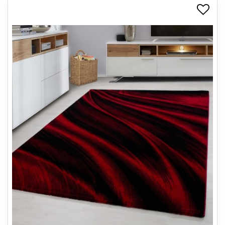
+
SPISESTUE
+
SOVEVÆRELSE
+
KONTORMØBLER
+
OPBEVARING
+
TÆPPER
+
LAMPER
+
ENTREMØBLER
+
HAVEMØBLER
OUTLET