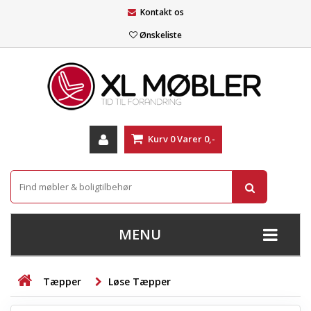
Kontakt os
Ønskeliste
Kurv
0
Varer
0,-
MENU
+
SOFAER
Tæpper
Løse Tæpper
+
STUE