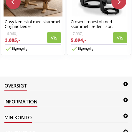
Cosy lænestol med skammel
Crown Lænestol med
Cognac læder
skammel Læder - sort
6.960,-
7.997,-
Vis
Vis
3.885,-
5.894,-
Tilgængelig
Tilgængelig
OVERSIGT
INFORMATION
MIN KONTO