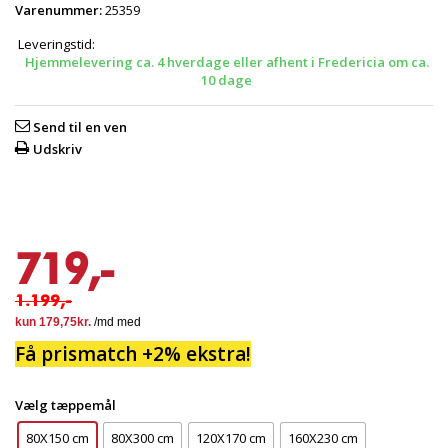
Varenummer:
25359
Leveringstid:
Hjemmelevering ca. 4 hverdage eller afhent i Fredericia om ca.
10 dage
Send til en ven
Udskriv
719,-
1.199,-
Få prismatch +2% ekstra!
Vælg tæppemål
80X150 cm
80X300 cm
120X170 cm
160X230 cm