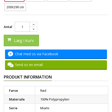
200X290 cm
Antal
Læg i kurv
Chat med os via Facebook
Send os en email
PRODUKT INFORMATION
Farve
Rød
Materiale
100% Polypropylen
Serie
Miami