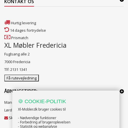
KONTAKT OS
Hurtig levering
14 dages fortrydelse
Prismatch
XL Møbler Fredericia
Fuglsang alle 2
7000 Fredericia
Tlf: 2131 1341
Få rutevejledning
ÅBNINGSTIDER:
🍪 COOKIE-POLITIK
Mandag til Fredag 10:00 til 18:00
Xl-Mobler.dk bruger cookies til
Lørdag og Søndag 10:00 til 16:00
Skriv til vores kundeservice
- Nødvendige funktioner
- Forbedring af brugeroplevelsen
- Statistik og webanalyse