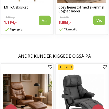
MITRA skoskab
Cosy lænestol med skammel
Cognac læder
1.899,-
6.960,-
Vis
Vis
1.194,-
3.885,-
Tilgængelig
Tilgængelig
ANDRE KUNDER KIGGEDE OGSÅ PÅ
TILBUD