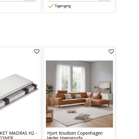
Tilgængelig
Tilgæn
TILBUD
KET MADRAS H2 -
Hjort Knudsen Copenhagen
Seaford 
ZONER
læder Hjørnesofa...
med 2 låg