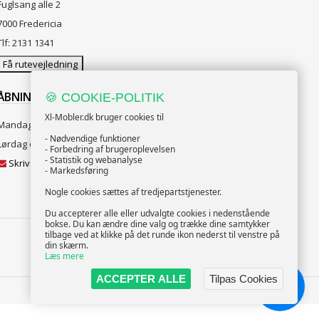
Fuglsang alle 2
7000 Fredericia
Tlf: 2131 1341
Få rutevejledning
ÅBNINGSTIDER:
🍪 COOKIE-POLITIK
Xl-Mobler.dk bruger cookies til
Mandag til Fredag 10:00 til 18:00
- Nødvendige funktioner
Lørdag og Søndag 10:00 til 16:00
- Forbedring af brugeroplevelsen
- Statistik og webanalyse
Skriv til vores kundeservice
- Markedsføring
Nogle cookies sættes af tredjepartstjenester.
Du accepterer alle eller udvalgte cookies i nedenstående
bokse. Du kan ændre dine valg og trække dine samtykker
tilbage ved at klikke på det runde ikon nederst til venstre på
din skærm.
FØLG OS
Læs mere
ACCEPTER ALLE
Tilpas Cookies
Chat!