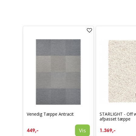
grå
Venedig Tæppe Antracit
STARLIGHT - Off w
afpasset tæppe
Vis
Vis
449,-
1.369,-