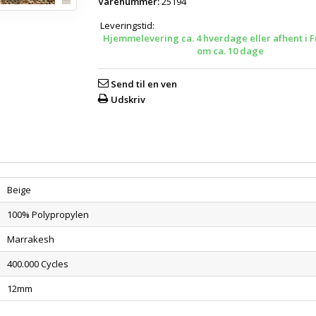
Varenummer:
25194
Leveringstid:
Hjemmelevering ca. 4 hverdage eller afhent i F
om ca. 10 dage
Send til en ven
Udskriv
Beige
100% Polypropylen
Marrakesh
400.000 Cycles
12mm