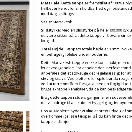
Materiale:
Dette tæppe er fremstillet af 100% Poly
hvilket er kendt for sin holdbarhed og modstands
mod daglig slitage.
Serie:
Marrakesh
Slidstyrke:
Med en slidstyrke på hele 400.000 cykl
du være sikker på, at dette tæppe vil bevare sin s
lang tid.
Total Højde:
Tæppets totale højde er 12mm, hvilket
en behagelig følelse under fødderne.
Dette Marrakesh tæppe er ikke kun smukt, men de
let at vedligeholde. For at holde det i perfekt stand
anbefales det at støvsuge det regelmæssigt for at 
støv og snavs. Ved pletter eller spild bør du reager
ved at tørre området forsigtigt med en fugtig klud.
bruge skrappe kemikalier, da de kan beskadige tæ
Brug dette tæppe i stuen, gangen eller i soveværel
det vil bidrage til at skabe et hyggeligt og indbyde
Hos XL Møbler tilbyder vi altid et bredt udvalg af 
overkommelige løse tæpper, så du kan finde det p
tæppe til dit hjem.