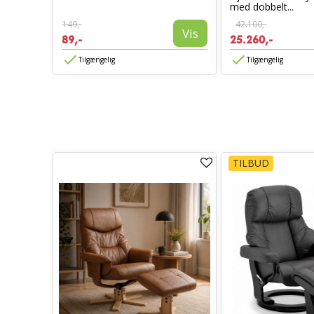
med dobbelt...
Vis
149,-
42.100,-
Vis
89,-
25.260,-
Tilgængelig
Tilgængelig
TILBUD