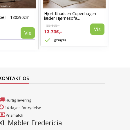
Hjort Knudsen Copenhagen
Cosy læ
pejl - 180x90cm -
læder Hjørnesofa...
Sort læd
22.892,-
6.960,-
Vis
13.735,-
3.885,-
Vis
Tilgængelig
Tilgæn
KONTAKT OS
Hurtig levering
14 dages fortrydelse
Prismatch
XL Møbler Fredericia