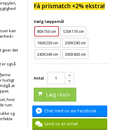
propylen,
Få prismatch +2% ekstra!
dygtighed
Vælg tæppemål
usser kan
80X150 cm
120X170 cm
kønhed i
160X230 cm
200X290 cm
 giver det
240X340 cm
300X400 cm
t er også
fjerne
Antal
e hurtigt
 Undgå at
ppet.
Læg i kurv
set, hvor
nde rum.
Chat med os via Facebook
smukke og
erfekte
Send os en email