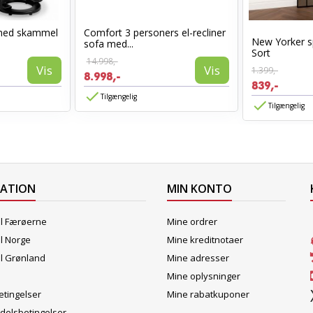
med skammel
Comfort 3 personers el-recliner
New Yorker s
sofa med...
Sort
14.998,-
Vis
Vis
1.399,-
8.998,-
839,-
Tilgængelig
Tilgængelig
MATION
MIN KONTO
il Færøerne
Mine ordrer
il Norge
Mine kreditnotaer
il Grønland
Mine adresser
Mine oplysninger
tingelser
Mine rabatkuponer
delsbetingelser