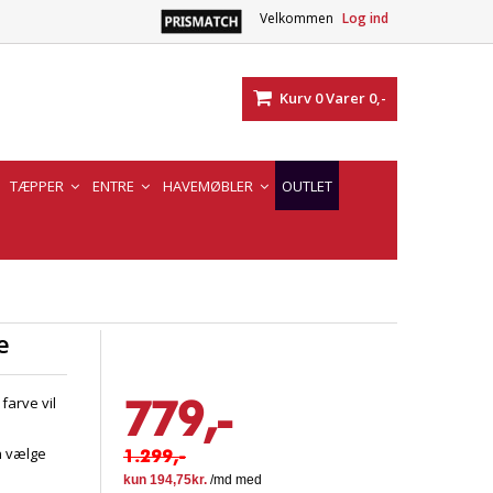
Velkommen
Log ind
Kurv
0
Varer
0,-
TÆPPER
ENTRE
HAVEMØBLER
OUTLET
e
779,-
farve vil
an vælge
1.299,-