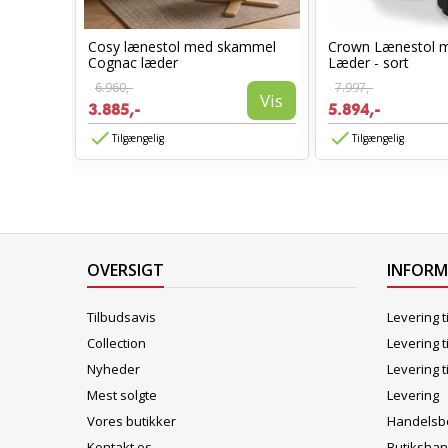
Cosy lænestol med skammel
Crown Lænestol 
stol
Cognac læder
Læder - sort
6.960,-
7.997,-
Vis
3.885,-
5.894,-
Vis
Tilgængelig
Tilgængelig
OVERSIGT
INFOR
Tilbudsavis
Levering t
Collection
Levering t
Nyheder
Levering t
Mest solgte
Levering
Vores butikker
Handelsbe
Kontakt os
Butikshan