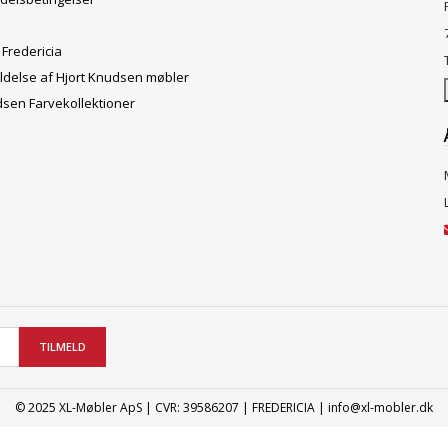
 Fredericia
ldelse af Hjort Knudsen møbler
dsen Farvekollektioner
TILMELD
© 2025 XL-Møbler ApS | CVR: 39586207 | FREDERICIA | info@xl-mobler.dk