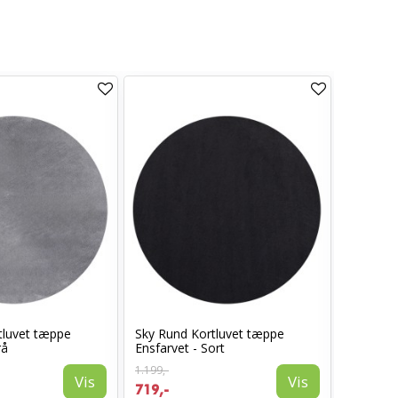
tluvet tæppe
Sky Rund Kortluvet tæppe
Sky Kort
rå
Ensfarvet - Sort
Beige
1.199,-
1.399,-
Vis
Vis
719,-
839,-