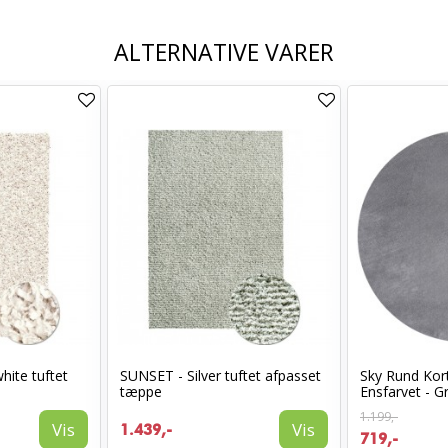
ALTERNATIVE VARER
hite tuftet
SUNSET - Silver tuftet afpasset
Sky Rund Kor
tæppe
Ensfarvet - G
1.199,-
Vis
Vis
1.439,-
719,-