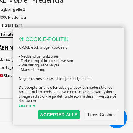
XL Møbler Fredericia
Fuglsang alle 2
7000 Fredericia
Tlf: 2131 1341
Få rutevejledning
🍪 COOKIE-POLITIK
ÅBNINGSTIDER:
Xl-Mobler.dk bruger cookies til
- Nødvendige funktioner
Mandag til Fredag 10:00 til 18:00
- Forbedring af brugeroplevelsen
- Statistik og webanalyse
Lørdag og Søndag 10:00 til 16:00
- Markedsføring
Skriv til vores kundeservice
Nogle cookies sættes af tredjepartstjenester.
Du accepterer alle eller udvalgte cookies i nedenstående
bokse. Du kan ændre dine valg og trække dine samtykker
tilbage ved at klikke på det runde ikon nederst til venstre på
din skærm.
Læs mere
FØLG OS
ACCEPTER ALLE
Tilpas Cookies
Chat!