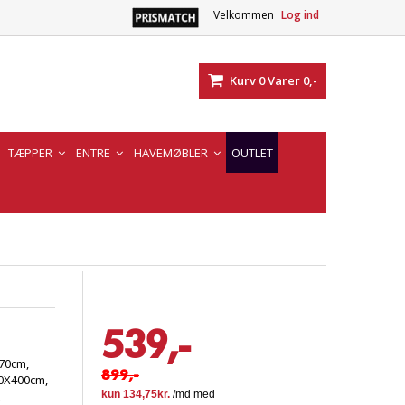
Velkommen
Log ind
Kurv
0
Varer
0,-
TÆPPER
ENTRE
HAVEMØBLER
OUTLET
539,-
70cm,
899,-
0X400cm,
,