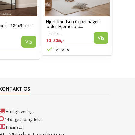
Hjort Knudsen Copenhagen
Cosy læ
pejl - 180x90cm -
læder Hjørnesofa...
Sort læd
22.892,-
6.960,-
Vis
13.735,-
3.885,-
Vis
Tilgængelig
Tilgæn
KONTAKT OS
Hurtig levering
14 dages fortrydelse
Prismatch