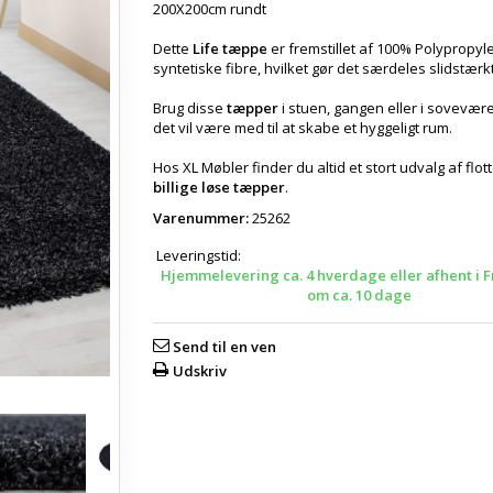
200X200cm rundt
Dette
Life tæppe
er fremstillet af 100% Polypropyl
syntetiske fibre, hvilket gør det særdeles slidstærkt
Brug disse
tæpper
i stuen, gangen eller i sovevære
det vil være med til at skabe et hyggeligt rum.
Hos XL Møbler finder du altid et stort udvalg af flot
billige løse tæpper
.
Varenummer:
25262
Leveringstid:
Hjemmelevering ca. 4 hverdage eller afhent i F
om ca. 10 dage
Send til en ven
Udskriv