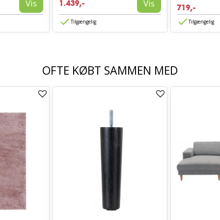
Vis
Vis
1.439,-
719,-
Tilgængelig
Tilgængelig
OFTE KØBT SAMMEN MED