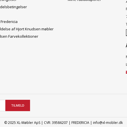
delsbetingelser
 Fredericia
ldelse af Hjort Knudsen møbler
dsen Farvekollektioner
TILMELD
© 2025 XL-Møbler ApS | CVR: 39586207 | FREDERICIA | info@xl-mobler.dk