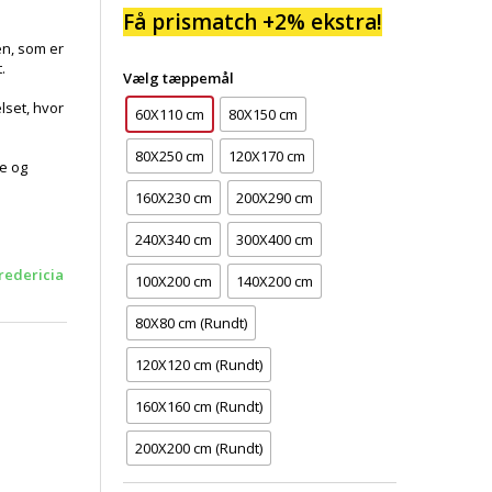
Få prismatch +2% ekstra!
en, som er
.
Vælg tæppemål
lset, hvor
60X110 cm
80X150 cm
80X250 cm
120X170 cm
te og
160X230 cm
200X290 cm
240X340 cm
300X400 cm
redericia
100X200 cm
140X200 cm
80X80 cm (Rundt)
120X120 cm (Rundt)
160X160 cm (Rundt)
200X200 cm (Rundt)