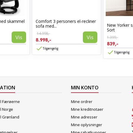
med skammel
Comfort 3 personers el-recliner
New Yorker s
sofa med...
Sort
14.998,-
Vis
Vis
1.399,-
8.998,-
839,-
Tilgængelig
Tilgængelig
MATION
MIN KONTO
il Færøerne
Mine ordrer
il Norge
Mine kreditnotaer
il Grønland
Mine adresser
Mine oplysninger
tingelser
Mine rabatkuponer