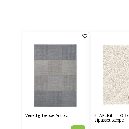
grå
Venedig Tæppe Antracit
STARLIGHT - Off w
afpasset tæppe
Vis