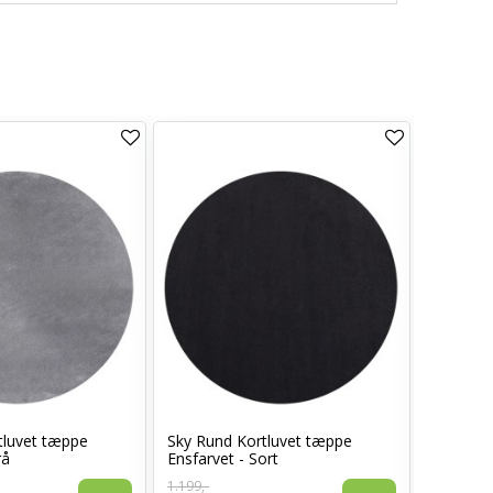
tluvet tæppe
Sky Rund Kortluvet tæppe
Sky Kort
rå
Ensfarvet - Sort
Beige
1.199,-
1.399,-