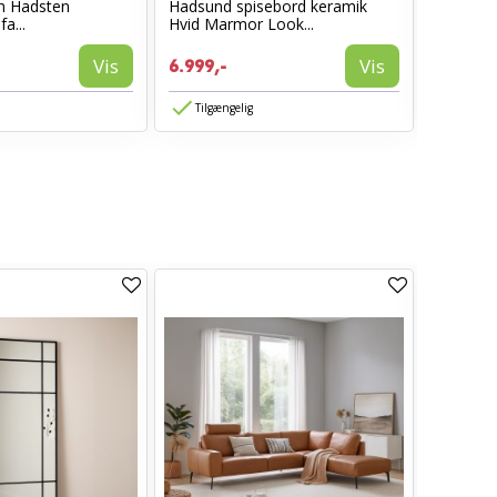
n Hadsten
Hadsund spisebord keramik
MILAS Sp
a...
Hvid Marmor Look...
1.099,-
Vis
Vis
6.999,-
899,-
Tilgængelig
Tilgæn