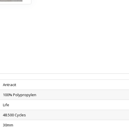
Antracit
100% Polypropylen
Life
48.500 Cycles
30mm