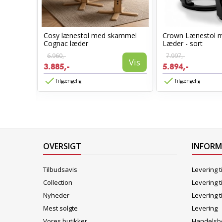
Cosy lænestol med skammel
Crown Lænestol 
stol
Cognac læder
Læder - sort
6.960,-
7.997,-
Vis
3.885,-
5.894,-
Vis
Tilgængelig
Tilgængelig
OVERSIGT
INFOR
Tilbudsavis
Levering t
Collection
Levering t
Nyheder
Levering t
Mest solgte
Levering
Vores butikker
Handelsbe