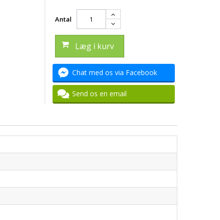
Antal
Læg i kurv
Chat med os via Facebook
Send os en email