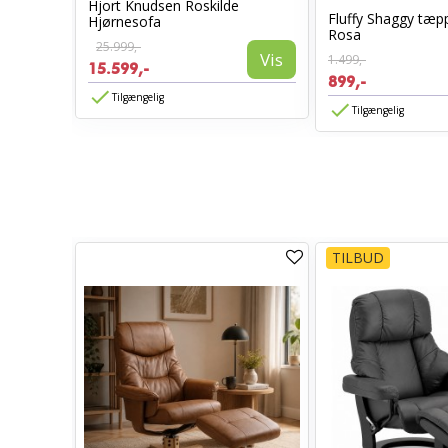
Sort/Sort
Hjort Knudsen Roskilde
Fluffy Shaggy tæpp
Hjørnesofa
Rosa
25.999,-
Vis
Vis
1.499,-
15.599,-
899,-
Tilgængelig
Tilgængelig
TILBUD