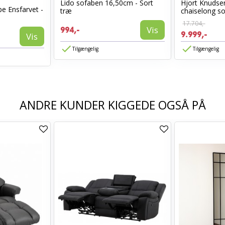
Lido sofaben 16,50cm - Sort
Hjort Knudse
e Ensfarvet -
træ
chaiselong sof
17.704,-
Vis
994,-
9.999,-
Vis
Tilgængelig
Tilgængelig
ANDRE KUNDER KIGGEDE OGSÅ PÅ