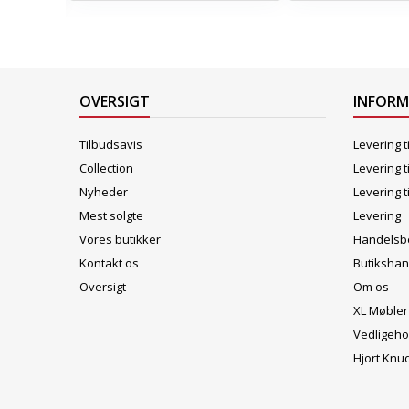
OVERSIGT
INFOR
Tilbudsavis
Levering t
Collection
Levering t
Nyheder
Levering t
Mest solgte
Levering
Vores butikker
Handelsbe
Kontakt os
Butikshan
Oversigt
Om os
XL Møbler
Vedligeho
Hjort Knu