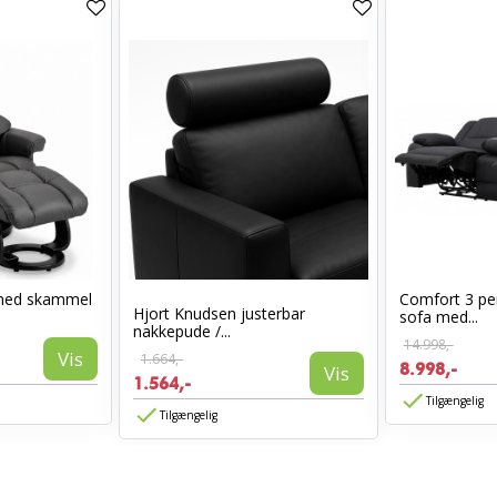
med skammel
Comfort 3 per
Hjort Knudsen justerbar
sofa med...
nakkepude /...
14.998,-
Vis
1.664,-
8.998,-
Vis
1.564,-
Tilgængelig
Tilgængelig