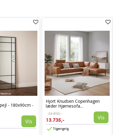
Hjort Knudsen Copenhagen
Cosy læ
pejl - 180x90cm -
læder Hjørnesofa...
Sort læd
22.892,-
6.960,-
Vis
13.735,-
3.885,-
Vis
Tilgængelig
Tilgæn