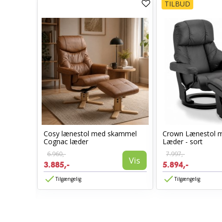
TILBUD
Cosy lænestol med skammel
Crown Lænestol 
l -
Cognac læder
Læder - sort
6.960,-
7.997,-
Vis
3.885,-
5.894,-
Vis
Tilgængelig
Tilgængelig