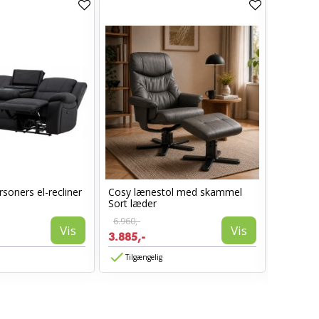
soners el-recliner
Cosy lænestol med skammel
Lotus S
Sort læder
armlæn -
6.960,-
Vis
Vis
1.850,-
3.885,-
1.480,-
Tilgængelig
Tilgæn