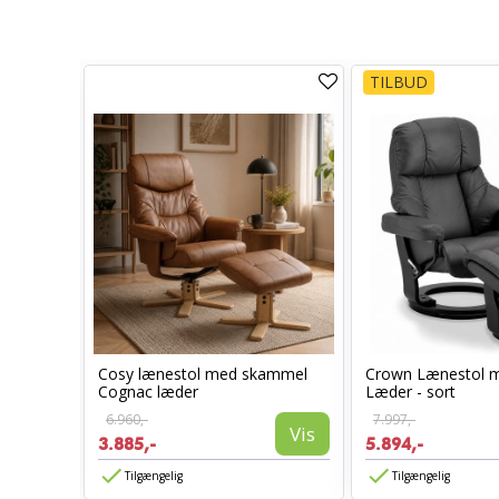
TILBUD
Cosy lænestol med skammel
Crown Lænestol 
stol
Cognac læder
Læder - sort
6.960,-
7.997,-
Vis
3.885,-
5.894,-
Vis
Tilgængelig
Tilgængelig