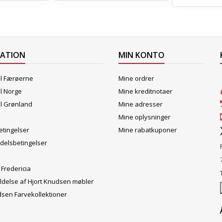
MATION
MIN KONTO
il Færøerne
Mine ordrer
il Norge
Mine kreditnotaer
il Grønland
Mine adresser
Mine oplysninger
tingelser
Mine rabatkuponer
delsbetingelser
 Fredericia
ldelse af Hjort Knudsen møbler
dsen Farvekollektioner