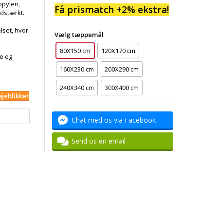
opylen,
Få prismatch +2% ekstra!
idstærkt.
lset, hvor
Vælg tæppemål
80X150 cm
120X170 cm
te og
160X230 cm
200X290 cm
240X340 cm
300X400 cm
øjeblikket
Chat med os via Facebook
Send os en email