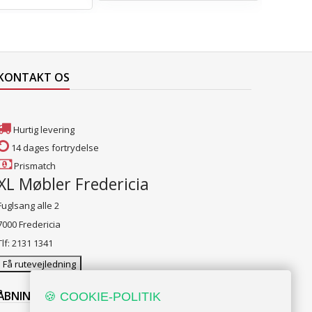
KONTAKT OS
Hurtig levering
14 dages fortrydelse
Prismatch
XL Møbler Fredericia
Fuglsang alle 2
7000 Fredericia
Tlf: 2131 1341
Få rutevejledning
ÅBNINGSTIDER:
🍪 COOKIE-POLITIK