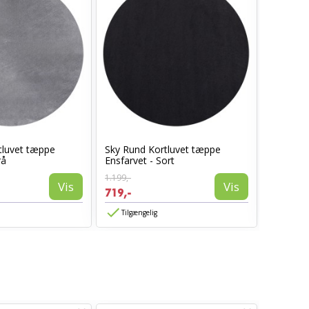
tluvet tæppe
Sky Rund Kortluvet tæppe
Sky Kort
rå
Ensfarvet - Sort
Beige
1.199,-
1.399,-
Vis
Vis
719,-
839,-
Tilgængelig
Tilgæn