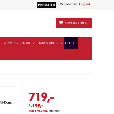
Velkommen
Log ind
Kurv
0
Varer
0,-
TÆPPER
ENTRE
HAVEMØBLER
OUTLET
719,-
X340cm,
1.199,-