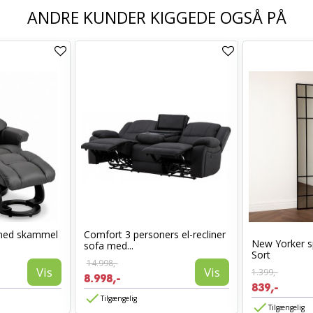
ANDRE KUNDER KIGGEDE OGSÅ PÅ
med skammel
Comfort 3 personers el-recliner
New Yorker s
sofa med...
Sort
14.998,-
Vis
Vis
1.399,-
8.998,-
839,-
Tilgængelig
Tilgængelig