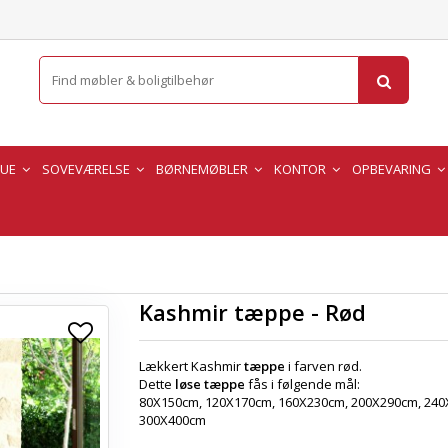
TUE
SOVEVÆRELSE
BØRNEMØBLER
KONTOR
OPBEVARING
Kashmir tæppe - Rød
Lækkert Kashmir
tæppe
i farven rød.
Dette
løse tæppe
fås i følgende mål:
80X150cm, 120X170cm, 160X230cm, 200X290cm, 240
300X400cm