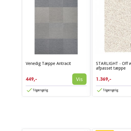
t
Venedig Tæppe Antracit
STARLIGHT - Off w
afpasset tæppe
Vis
Vis
449,-
1.369,-
Tilgængelig
Tilgængelig