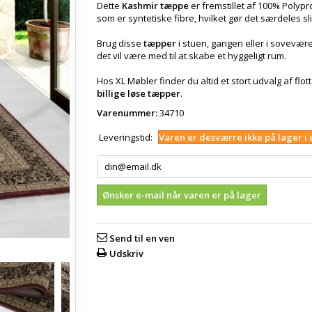
Dette
Kashmir tæppe
er fremstillet af 100% Polypr
som er syntetiske fibre, hvilket gør det særdeles sl
Brug disse
tæpper
i stuen, gangen eller i sovevære
det vil være med til at skabe et hyggeligt rum.
Hos XL Møbler finder du altid et stort udvalg af flot
billige løse tæpper
.
Varenummer:
34710
Leveringstid:
Varen er desværre ikke på lager i 
Ønsker e-mail når varen er på lager
Send til en ven
Udskriv