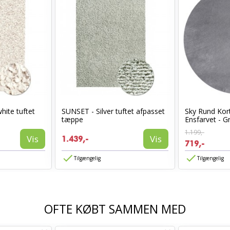
hite tuftet
SUNSET - Silver tuftet afpasset
Sky Rund Kor
tæppe
Ensfarvet - G
1.199,-
Vis
Vis
1.439,-
719,-
Tilgængelig
Tilgængelig
OFTE KØBT SAMMEN MED