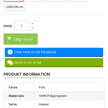
200X290 cm
Antal
Læg i kurv
Chat med os via Facebook
Send os en email
PRODUKT INFORMATION
Farve
Pink
Materiale
100% Polypropylen
Serie
Hawaii