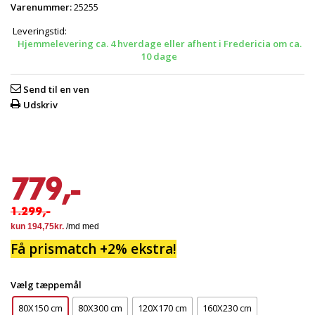
Varenummer:
25255
Leveringstid:
Hjemmelevering ca. 4 hverdage eller afhent i Fredericia om ca.
10 dage
Send til en ven
Udskriv
779,-
1.299,-
Få prismatch +2% ekstra!
Vælg tæppemål
80X150 cm
80X300 cm
120X170 cm
160X230 cm