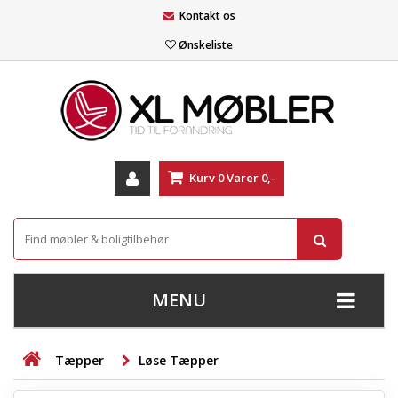
Kontakt os
Ønskeliste
Kurv
0
Varer
0,-
MENU
+
SOFAER
Tæpper
Løse Tæpper
+
STUE