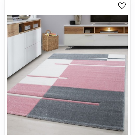
+
SPISESTUE
+
SOVEVÆRELSE
+
KONTORMØBLER
+
OPBEVARING
+
TÆPPER
+
LAMPER
+
ENTREMØBLER
+
HAVEMØBLER
OUTLET