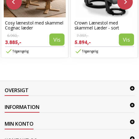
Cosy lænestol med skammel
Crown Lænestol med
Cognac læder
skammel Læder - sort
6.960,-
7.997,-
Vis
Vis
3.885,-
5.894,-
Tilgængelig
Tilgængelig
OVERSIGT
INFORMATION
MIN KONTO