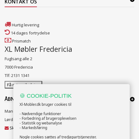
KONTAKT OS
Hurtig levering
14 dages fortrydelse
Prismatch
XL Møbler Fredericia
Fuglsang alle 2
7000 Fredericia
Tlf: 2131 1341
Få rutevejledning
🍪 COOKIE-POLITIK
ÅBNINGSTIDER:
Xl-Mobler.dk bruger cookies til
Mandag til Fredag 10:00 til 18:00
- Nødvendige funktioner
- Forbedring af brugeroplevelsen
Lørdag og Søndag 10:00 til 16:00
- Statistik og webanalyse
Skriv til vores kundeservice
- Markedsføring
Nogle cookies sættes af tredjepartstjenester.