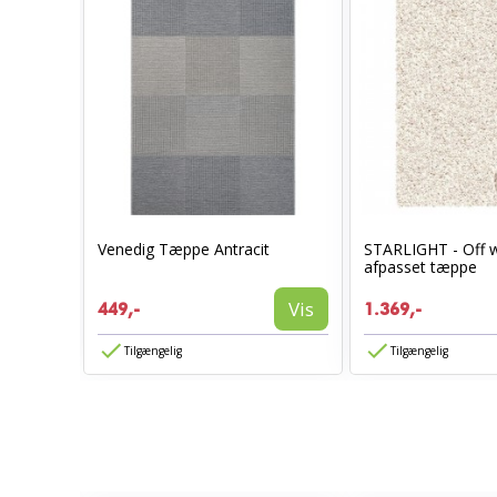
grå
Venedig Tæppe Antracit
STARLIGHT - Off w
afpasset tæppe
Vis
Vis
449,-
1.369,-
Tilgængelig
Tilgængelig