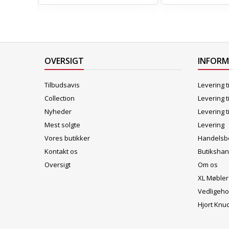
OVERSIGT
INFOR
Tilbudsavis
Levering t
Collection
Levering t
Nyheder
Levering t
Mest solgte
Levering
Vores butikker
Handelsbe
Kontakt os
Butikshan
Oversigt
Om os
XL Møbler
Vedligeho
Hjort Knu