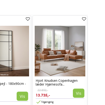
Hjort Knudsen Copenhagen
Cosy læ
pejl - 180x90cm -
læder Hjørnesofa...
Sort læd
22.892,-
6.960,-
Vis
13.735,-
3.885,-
Vis
Tilgængelig
Tilgæn