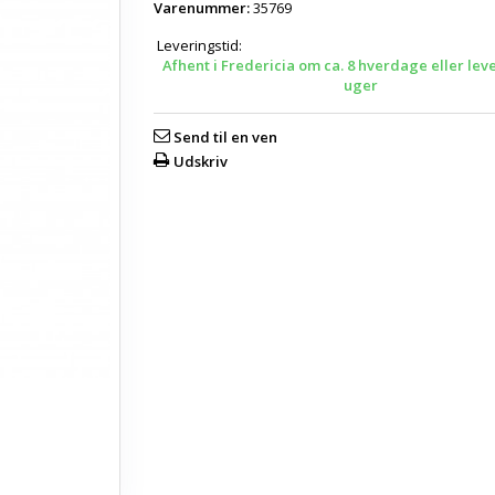
Varenummer:
35769
Leveringstid:
Afhent i Fredericia om ca. 8 hverdage eller lev
uger
Send til en ven
Udskriv