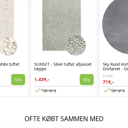
hite tuftet
SUNSET - Silver tuftet afpasset
Sky Rund Kor
tæppe
Ensfarvet - G
1.199,-
Vis
Vis
1.439,-
719,-
Tilgængelig
Tilgængelig
OFTE KØBT SAMMEN MED