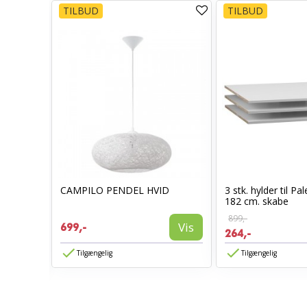
TILBUD
TILBUD
CAMPILO PENDEL HVID
3 stk. hylder til P
l -
182 cm. skabe
899,-
Vis
699,-
264,-
Vis
Tilgængelig
Tilgængelig