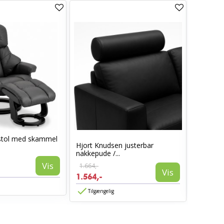
tol med skammel
Comfort 
Hjort Knudsen justerbar
sofa med
nakkepude /...
14.998,-
Vis
1.664,-
8.998,-
Vis
1.564,-
Tilgæn
Tilgængelig