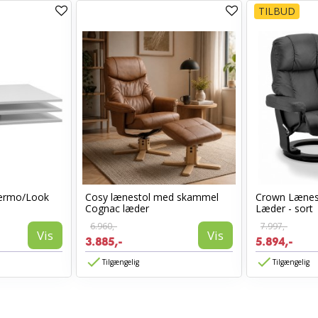
TILBUD
alermo/Look
Cosy lænestol med skammel
Crown Lænes
Cognac læder
Læder - sort
6.960,-
7.997,-
Vis
Vis
3.885,-
5.894,-
Tilgængelig
Tilgængelig