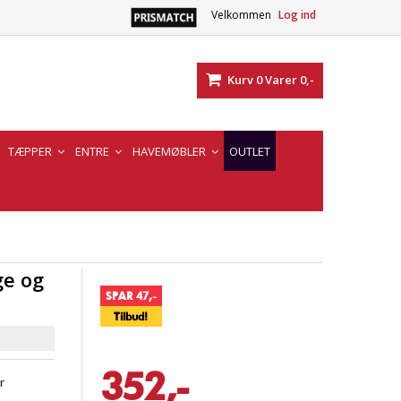
Velkommen
Log ind
Kurv
0
Varer
0,-
TÆPPER
ENTRE
HAVEMØBLER
OUTLET
ge og
SPAR 47,-
Tilbud!
352,-
r