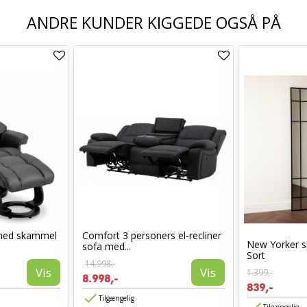
ANDRE KUNDER KIGGEDE OGSÅ PÅ
med skammel
Comfort 3 personers el-recliner
New Yorker s
sofa med...
Sort
14.998,-
Vis
Vis
1.399,-
8.998,-
839,-
Tilgængelig