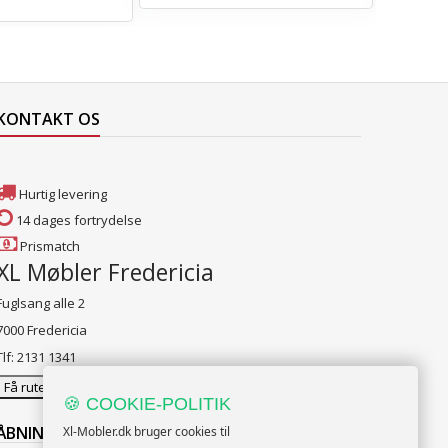
KONTAKT OS
Hurtig levering
14 dages fortrydelse
Prismatch
XL Møbler Fredericia
Fuglsang alle 2
7000 Fredericia
Tlf: 2131 1341
Få rutevejledning
🍪 COOKIE-POLITIK
ÅBNINGSTIDER:
Xl-Mobler.dk bruger cookies til