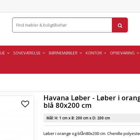
TUE
SOVEVÆRELSE
BØRNEMØBLER
KONTOR
OPBEVARING
Havana Løber - Løber i oran
blå 80x200 cm
Mål: H:
1 cm
x B:
200 cm
x D:
200 cm
Løber i orange og blån80x200 cm. Chenille polyeste