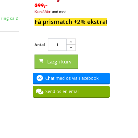
399,-
ering ca 2
Få prismatch +2% ekstra!
Antal
Læg i kurv
Chat med os via Facebook
Send os en email