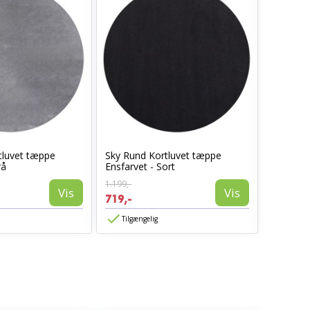
tluvet tæppe
Sky Rund Kortluvet tæppe
Sky Kort
rå
Ensfarvet - Sort
Beige
1.199,-
1.399,-
Vis
Vis
719,-
839,-
Tilgængelig
Tilgæn