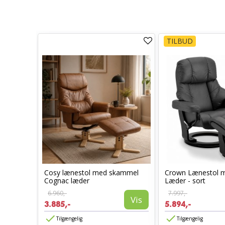
TILBUD
Cosy lænestol med skammel
Crown Lænestol 
stol
Cognac læder
Læder - sort
6.960,-
7.997,-
Vis
3.885,-
5.894,-
Vis
Tilgængelig
Tilgængelig