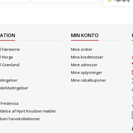
Tilgængelig
MATION
MIN KONTO
il Færøerne
Mine ordrer
il Norge
Mine kreditnotaer
il Grønland
Mine adresser
Mine oplysninger
tingelser
Mine rabatkuponer
delsbetingelser
 Fredericia
ldelse af Hjort Knudsen møbler
dsen Farvekollektioner