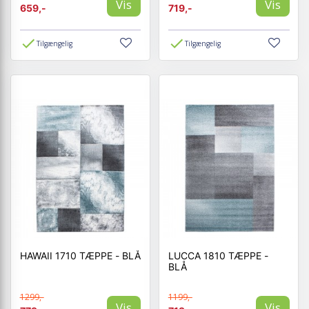
Vis
Vis
659,-
719,-
Tilgængelig
Tilgængelig
HAWAII 1710 TÆPPE - BLÅ
LUCCA 1810 TÆPPE -
BLÅ
1299,-
1199,-
Vis
Vis