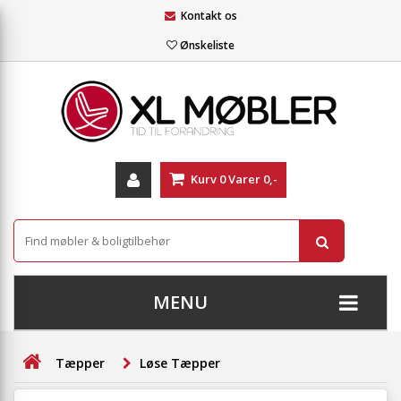
Kontakt os
Ønskeliste
Kurv
0
Varer
0,-
MENU
+
SOFAER
Tæpper
Løse Tæpper
+
STUE