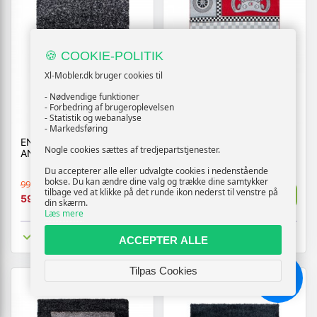
🍪 COOKIE-POLITIK
Xl-Mobler.dk bruger cookies til
- Nødvendige funktioner
- Forbedring af brugeroplevelsen
- Statistik og webanalyse
- Markedsføring
ENJOY 4500 TÆPPE -
BØRNETÆPPE KIDS 460
Nogle cookies sættes af tredjepartstjenester.
ANTRACIT
TÆPPE - RØD
Du accepterer alle eller udvalgte cookies i nedenstående
bokse. Du kan ændre dine valg og trække dine samtykker
999,-
1299,-
tilbage ved at klikke på det runde ikon nederst til venstre på
Vis
Vis
599,-
779,-
din skærm.
Læs mere
Tilgængelig
Tilgængelig
ACCEPTER ALLE
Tilpas Cookies