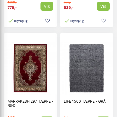
1299,-
899,-
Vis
Vis
779,-
539,-
Tilgængelig
Tilgængelig
MARRAKESH 297 TÆPPE -
LIFE 1500 TÆPPE - GRÅ
RØD
1299,-
899,-