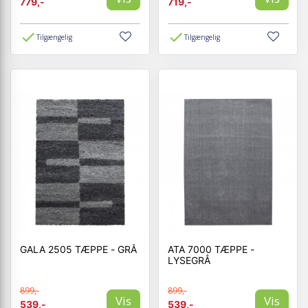
779,-
719,-
Tilgængelig
Tilgængelig
GALA 2505 TÆPPE - GRÅ
ATA 7000 TÆPPE -
LYSEGRÅ
899,-
899,-
Vis
Vis
539,-
539,-