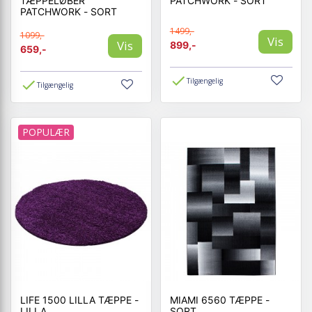
TÆPPELØBER
PATCHWORK - SORT
PATCHWORK - SORT
1499,-
1099,-
Vis
Vis
899,-
659,-
Tilgængelig
Tilgængelig
POPULÆR
LIFE 1500 LILLA TÆPPE -
MIAMI 6560 TÆPPE -
LILLA
SORT