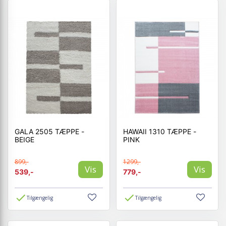
GALA 2505 TÆPPE -
HAWAII 1310 TÆPPE -
BEIGE
PINK
899,-
1299,-
Vis
Vis
539,-
779,-
Tilgængelig
Tilgængelig