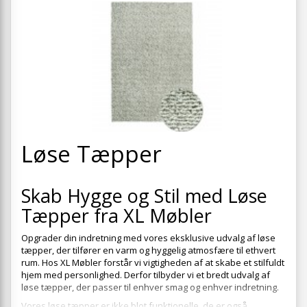
+
SPISESTUE
+
SOVEVÆRELSE
+
KONTORMØBLER
+
OPBEVARING
+
TÆPPER
+
Løse Tæpper
LAMPER
+
ENTREMØBLER
Skab Hygge og Stil med Løse
+
HAVEMØBLER
Tæpper fra XL Møbler
OUTLET
Opgrader din indretning med vores eksklusive udvalg af løse
tæpper, der tilfører en varm og hyggelig atmosfære til ethvert
rum. Hos XL Møbler forstår vi vigtigheden af at skabe et stilfuldt
hjem med personlighed. Derfor tilbyder vi et bredt udvalg af
løse tæpper, der passer til enhver smag og enhver indretning.
Vores løse tæpper er ikke blot funktionelle, de er også