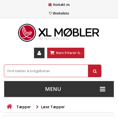
Kontakt os
Ønskeliste
Kurv
0
Varer
0,-
MENU
+
SOFAER
Tæpper
Løse Tæpper
+
STUE