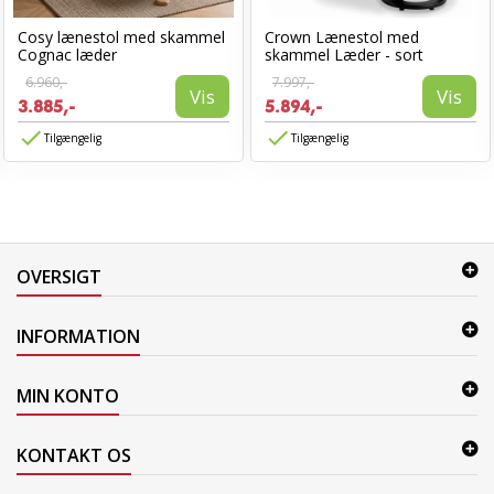
Cosy lænestol med skammel
Crown Lænestol med
Cognac læder
skammel Læder - sort
6.960,-
7.997,-
Vis
Vis
3.885,-
5.894,-
Tilgængelig
Tilgængelig
OVERSIGT
INFORMATION
MIN KONTO
KONTAKT OS