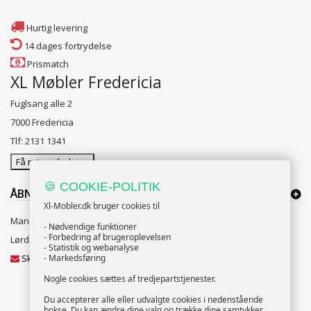
Hurtig levering
14 dages fortrydelse
Prismatch
XL Møbler Fredericia
Fuglsang alle 2
7000 Fredericia
Tlf: 2131 1341
Få rutevejledning
🍪 COOKIE-POLITIK
ÅBNINGSTIDER:
Xl-Mobler.dk bruger cookies til
Mandag til Fredag 10:00 til 18:00
- Nødvendige funktioner
- Forbedring af brugeroplevelsen
Lørdag og Søndag 10:00 til 16:00
- Statistik og webanalyse
Skriv til vores kundeservice
- Markedsføring
Nogle cookies sættes af tredjepartstjenester.
Du accepterer alle eller udvalgte cookies i nedenstående
bokse. Du kan ændre dine valg og trække dine samtykker