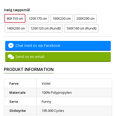
Vælg tæppemål
80X150 cm
120X170 cm
160X230 cm
200X290 cm
140X200 cm
120X120 cm (Rundt)
160X160 cm (Rundt)
Chat med os via Facebook
Send os en email
PRODUKT INFORMATION
Farve
Violet
Materiale
100% Polypropylen
Serie
Funny
Slidstyrke
195.000 Cycles