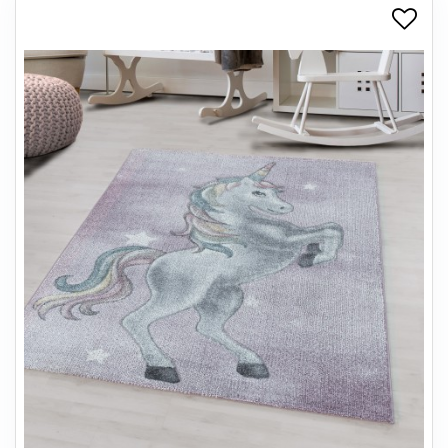
+
SPISESTUE
+
SOVEVÆRELSE
+
KONTORMØBLER
+
OPBEVARING
+
TÆPPER
+
LAMPER
+
ENTREMØBLER
+
HAVEMØBLER
OUTLET