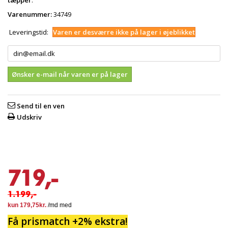
tæpper
.
Varenummer:
34749
Leveringstid:
Varen er desværre ikke på lager i øjeblikket
Ønsker e-mail når varen er på lager
Send til en ven
Udskriv
719,-
1.199,-
Få prismatch +2% ekstra!