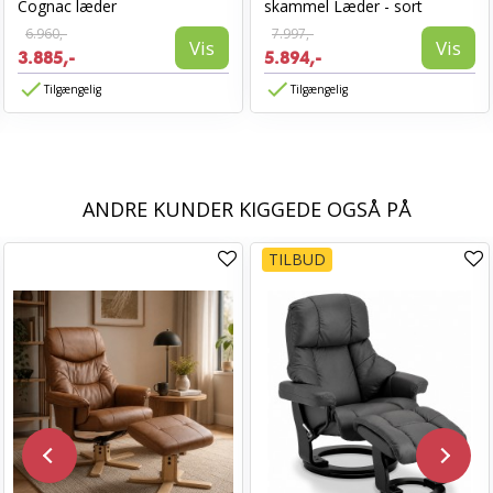
Cognac læder
skammel Læder - sort
6.960,-
7.997,-
Vis
Vis
3.885,-
5.894,-
Tilgængelig
Tilgængelig
ANDRE KUNDER KIGGEDE OGSÅ PÅ
TILBUD