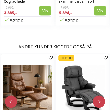
Cognac læder
skammel Læder - sort
6.960,-
7.997,-
Vis
Vis
3.885,-
5.894,-
Tilgængelig
Tilgængelig
ANDRE KUNDER KIGGEDE OGSÅ PÅ
TILBUD