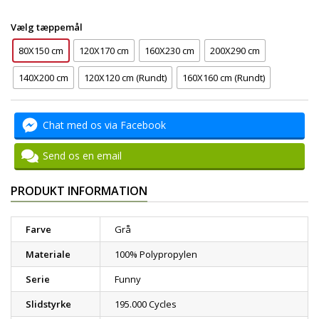
Vælg tæppemål
80X150 cm
120X170 cm
160X230 cm
200X290 cm
140X200 cm
120X120 cm (Rundt)
160X160 cm (Rundt)
Chat med os via Facebook
Send os en email
PRODUKT INFORMATION
Farve
Grå
Materiale
100% Polypropylen
Serie
Funny
Slidstyrke
195.000 Cycles