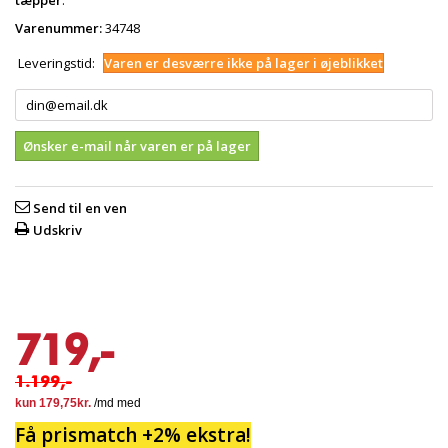
tæpper
.
Varenummer:
34748
Leveringstid:
Varen er desværre ikke på lager i øjeblikket
Ønsker e-mail når varen er på lager
Send til en ven
Udskriv
719,-
1.199,-
Få prismatch +2% ekstra!