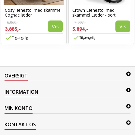
Cosy lænestol med skammel
Crown Lænestol med
Cognac læder
skammel Læder - sort
6.960,-
7.997,-
Vis
Vis
3.885,-
5.894,-
Tilgængelig
Tilgængelig
OVERSIGT
INFORMATION
MIN KONTO
KONTAKT OS