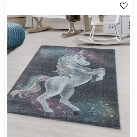
+
SPISESTUE
+
SOVEVÆRELSE
+
KONTORMØBLER
+
OPBEVARING
+
TÆPPER
+
LAMPER
+
ENTREMØBLER
+
HAVEMØBLER
OUTLET