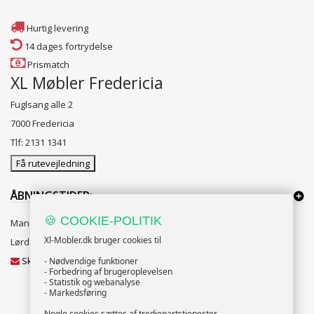
Hurtig levering
14 dages fortrydelse
Prismatch
XL Møbler Fredericia
Fuglsang alle 2
7000 Fredericia
Tlf: 2131 1341
Få rutevejledning
ÅBNINGSTIDER:
🍪 COOKIE-POLITIK
Mandag til Fredag 10:00 til 18:00
Xl-Mobler.dk bruger cookies til
Lørdag og Søndag 10:00 til 16:00
Skriv til vores kundeservice
- Nødvendige funktioner
- Forbedring af brugeroplevelsen
- Statistik og webanalyse
- Markedsføring
Nogle cookies sættes af tredjepartstjenester.