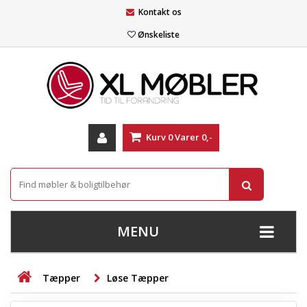
Kontakt os
Ønskeliste
Kurv
0
Varer
0,-
MENU
+
SOFAER
Tæpper
Løse Tæpper
+
STUE