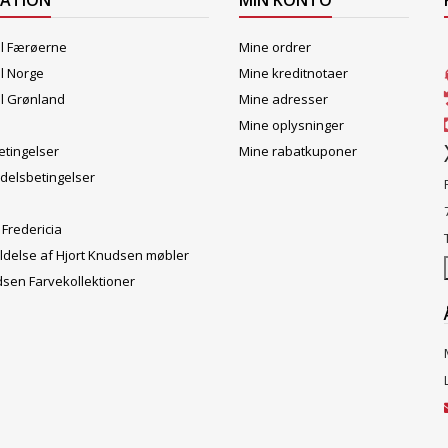
MATION
MIN KONTO
il Færøerne
Mine ordrer
il Norge
Mine kreditnotaer
il Grønland
Mine adresser
Mine oplysninger
tingelser
Mine rabatkuponer
delsbetingelser
 Fredericia
ldelse af Hjort Knudsen møbler
dsen Farvekollektioner