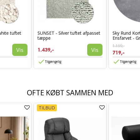
hite tuftet
SUNSET - Silver tuftet afpasset
Sky Rund Kor
tæppe
Ensfarvet - G
1.199,-
Vis
Vis
1.439,-
719,-
Tilgængelig
Tilgængelig
OFTE KØBT SAMMEN MED
TILBUD