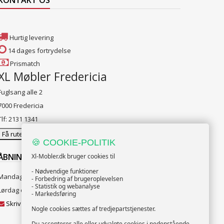
KONTAKT OS
Hurtig levering
14 dages fortrydelse
Prismatch
XL Møbler Fredericia
Fuglsang alle 2
7000 Fredericia
Tlf: 2131 1341
Få rutevejledning
🍪 COOKIE-POLITIK
ÅBNINGSTIDER:
Xl-Mobler.dk bruger cookies til
- Nødvendige funktioner
Mandag til Fredag 10:00 til 18:00
- Forbedring af brugeroplevelsen
- Statistik og webanalyse
Lørdag og Søndag 10:00 til 16:00
- Markedsføring
Skriv til vores kundeservice
Nogle cookies sættes af tredjepartstjenester.
Du accepterer alle eller udvalgte cookies i nedenstående