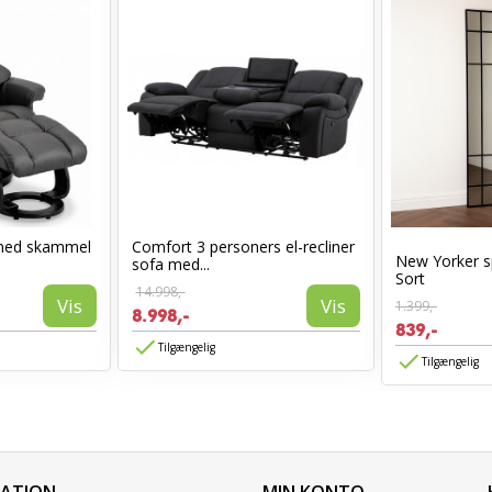
med skammel
Comfort 3 personers el-recliner
New Yorker s
sofa med...
Sort
14.998,-
Vis
Vis
1.399,-
8.998,-
839,-
Tilgængelig
Tilgængelig