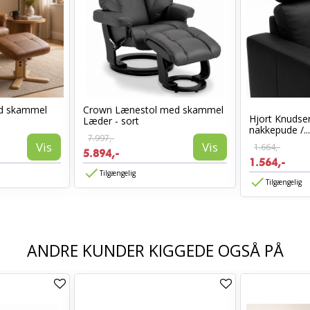
ed skammel
Crown Lænestol med skammel
Hjort Knudsen
Læder - sort
nakkepude /...
7.997,-
Vis
Vis
1.664,-
5.894,-
1.564,-
Tilgængelig
Tilgængelig
ANDRE KUNDER KIGGEDE OGSÅ PÅ