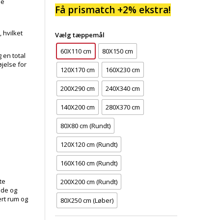
ne
Få prismatch +2% ekstra!
 hvilket
Vælg tæppemål
60X110 cm
80X150 cm
 en total
jelse for
120X170 cm
160X230 cm
200X290 cm
240X340 cm
140X200 cm
280X370 cm
80X80 cm (Rundt)
120X120 cm (Rundt)
160X160 cm (Rundt)
te
200X200 cm (Rundt)
øde og
ert rum og
80X250 cm (Løber)