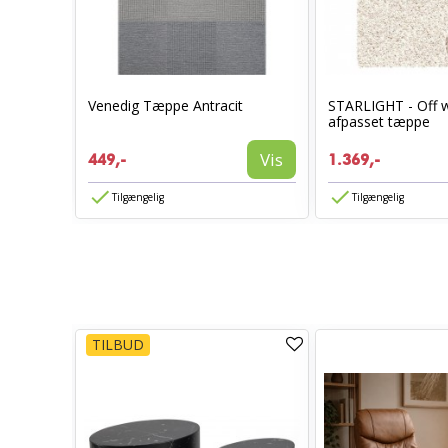
grå
Venedig Tæppe Antracit
STARLIGHT - Off w
afpasset tæppe
Vis
Vis
449,-
1.369,-
Tilgængelig
Tilgængelig
TILBUD