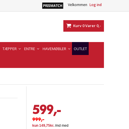
Velkommen
Log ind
Kurv
0
Varer
0,-
TÆPPER
ENTRE
HAVEMØBLER
OUTLET
599,-
999,-