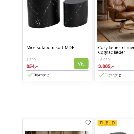
Mice sofabord sort MDF
Cosy lænestol m
l -
Cognac læder
1.399,-
6.960,-
Vis
854,-
3.885,-
Vis
Tilgængelig
Tilgængelig
TILBUD