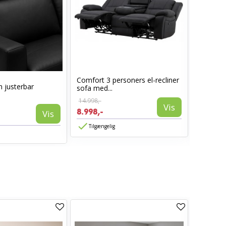
Comfort 3 personers el-recliner
 justerbar
Lotus S
sofa med...
armlæn -
14.998,-
Vis
1.850,-
8.998,-
Vis
1.480,-
Tilgængelig
Tilgæn