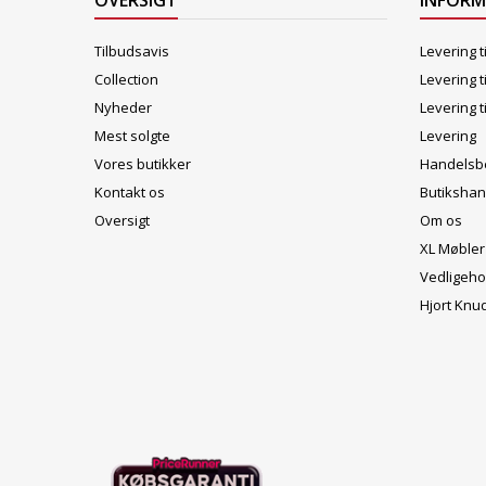
OVERSIGT
INFOR
Tilbudsavis
Levering t
Collection
Levering t
Nyheder
Levering t
Mest solgte
Levering
Vores butikker
Handelsbe
Kontakt os
Butikshan
Oversigt
Om os
XL Møbler
Vedligeho
Hjort Knu