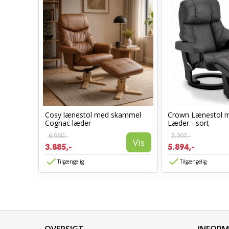
Cosy lænestol med skammel
Crown Lænestol 
stol
Cognac læder
Læder - sort
6.960,-
7.997,-
Vis
3.885,-
5.894,-
Vis
Tilgængelig
Tilgængelig