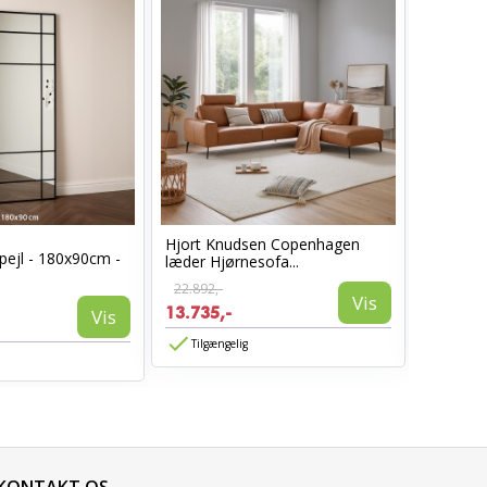
Hjort Knudsen Copenhagen
Cosy læ
pejl - 180x90cm -
læder Hjørnesofa...
Sort læd
22.892,-
6.960,-
Vis
13.735,-
3.885,-
Vis
Tilgængelig
Tilgæn