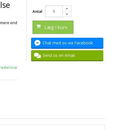
lse
Antal
r mere end
Læg i kurv
Chat med os via Facebook
Send os en email
redericia