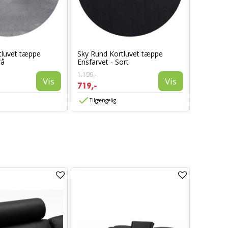
tluvet tæppe
Sky Rund Kortluvet tæppe
Sky Kort
rå
Ensfarvet - Sort
Beige
1.199,-
1.399,-
Vis
Vis
719,-
839,-
Tilgængelig
Tilgæn