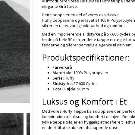
Vi introducere vores luksuriøse Fluffy tæppe i den
elegante Grå farve.
Dette tæppe er en del af vores eksklusive
Fluffy tæppeserie
og er lavet af 100% Polypropylen,
sikrer en usædvanlig holdbarhed og komfort.
Med en imponerende slidstyrke på 57.600 cycles og
højde på hele 50 mm, er dette tæppe en ægte fornø
fødderne og tilfører samtidig elegance til dit hjem.
Produktspecifikationer:
Farve:
Grå
Materiale:
100% Polypropylen
Serie:
Fluffy
Slidstyrke:
57.600 Cycles
Total Højde:
50 mm
Luksus og Komfort i Et
Med vores Fluffy Tæppe kan du opleve den perfek
kombination af luksus og komfort i dit hjem. Det bl
tykke tæppe tilføjer en hyggelig atmosfære til ethv
er ideelt til at skabe en afslappende oase.