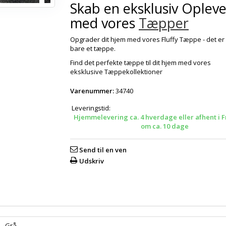
Skab en eksklusiv Opleve
med vores
Tæpper
Opgrader dit hjem med vores Fluffy Tæppe - det e
bare et tæppe.
Find det perfekte tæppe til dit hjem med vores
eksklusive Tæppekollektioner
Varenummer:
34740
Leveringstid:
Hjemmelevering ca. 4 hverdage eller afhent i F
om ca. 10 dage
Send til en ven
Udskriv
Grå