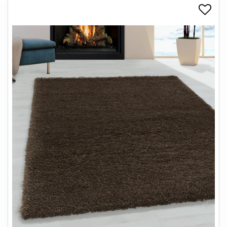
+
SPISESTUE
+
SOVEVÆRELSE
+
KONTORMØBLER
+
OPBEVARING
+
TÆPPER
+
LAMPER
+
ENTREMØBLER
+
HAVEMØBLER
OUTLET