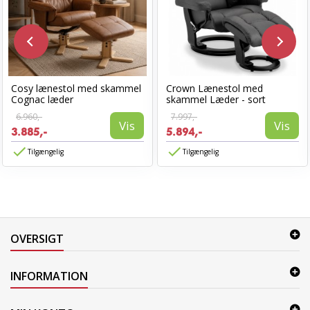
Cosy lænestol med skammel
Crown Lænestol med
Cognac læder
skammel Læder - sort
6.960,-
7.997,-
Vis
Vis
3.885,-
5.894,-
Tilgængelig
Tilgængelig
OVERSIGT
INFORMATION