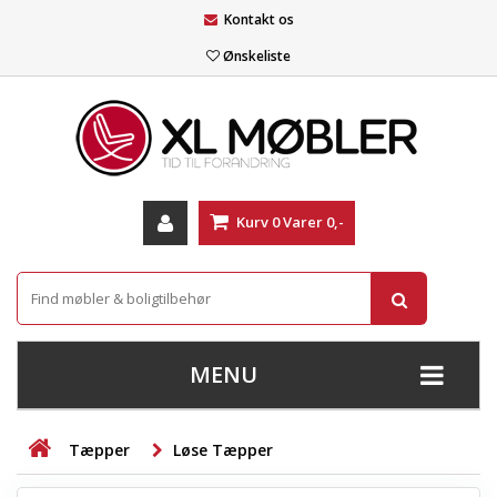
Kontakt os
Ønskeliste
Kurv
0
Varer
0,-
MENU
+
SOFAER
Tæpper
Løse Tæpper
+
STUE