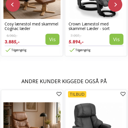
Cosy lænestol med skammel
Crown Lænestol med
Cognac læder
skammel Læder - sort
6.960,-
7.997,-
Vis
Vis
3.885,-
5.894,-
Tilgængelig
Tilgængelig
ANDRE KUNDER KIGGEDE OGSÅ PÅ
TILBUD