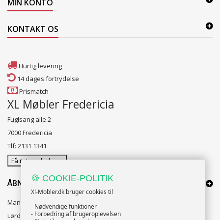
MIN KONTO
KONTAKT OS
Hurtig levering
14 dages fortrydelse
Prismatch
XL Møbler Fredericia
Fuglsang alle 2
7000 Fredericia
Tlf: 2131 1341
Få rutevejledning
🍪 COOKIE-POLITIK
ÅBNINGSTIDER:
Xl-Mobler.dk bruger cookies til
Mandag til Fredag 10:00 til 18:00
- Nødvendige funktioner
- Forbedring af brugeroplevelsen
Lørdag og Søndag 10:00 til 16:00