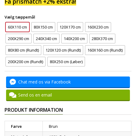
Få prismatch +2% ekstra!
Vælg tæppemål
60X110 cm
80X150 cm
120X170 cm
160X230 cm
200X290 cm
240X340 cm
140X200 cm
280X370 cm
80X80 cm (Rundt)
120X120 cm (Rundt)
160X160 cm (Rundt)
200X200 cm (Rundt)
80X250 cm (Løber)
Chat med os via Facebook
Send os en email
PRODUKT INFORMATION
Farve
Brun