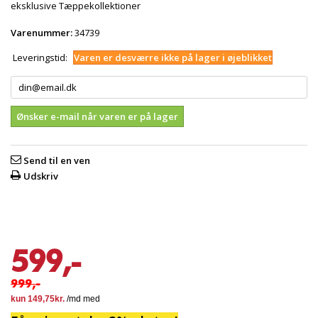
eksklusive Tæppekollektioner
Varenummer:
34739
Leveringstid:
Varen er desværre ikke på lager i øjeblikket
Ønsker e-mail når varen er på lager
Send til en ven
Udskriv
599,-
999,-