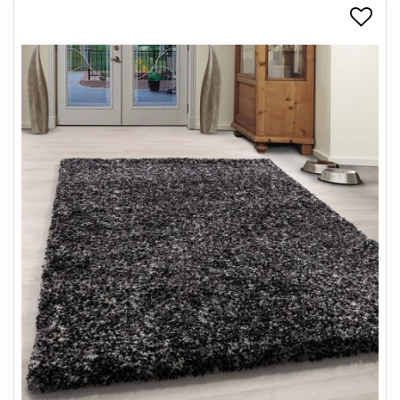
+
SPISESTUE
+
SOVEVÆRELSE
+
KONTORMØBLER
+
OPBEVARING
+
TÆPPER
+
LAMPER
+
ENTREMØBLER
+
HAVEMØBLER
OUTLET