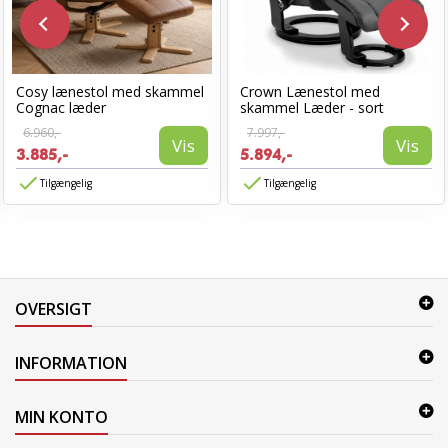
Cosy lænestol med skammel
Crown Lænestol med
Cognac læder
skammel Læder - sort
6.960,-
7.997,-
Vis
Vis
3.885,-
5.894,-
Tilgængelig
Tilgængelig
OVERSIGT
INFORMATION
MIN KONTO