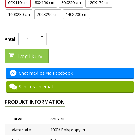
60X110 cm
80X150 cm
80X250 cm
120X170 cm
160X230 cm
200X290 cm
140X200 cm
Antal
Læg i kurv
Chat med os via Facebook
Send os en email
PRODUKT INFORMATION
Farve
Antracit
Materiale
100% Polypropylen