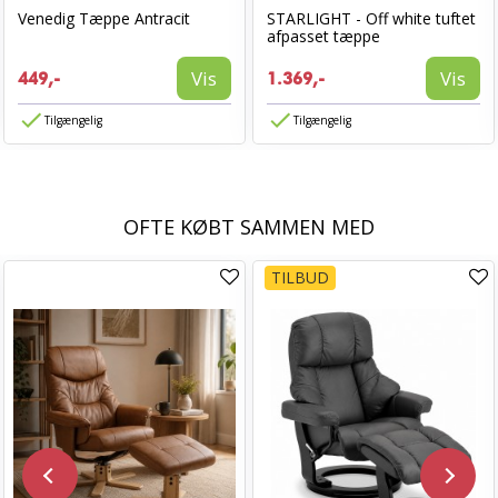
Venedig Tæppe Antracit
STARLIGHT - Off white tuftet
afpasset tæppe
Vis
Vis
449,-
1.369,-
Tilgængelig
Tilgængelig
OFTE KØBT SAMMEN MED
TILBUD