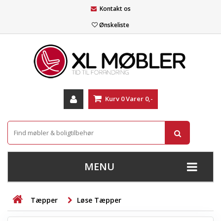
Kontakt os
Ønskeliste
Kurv
0
Varer
0,-
MENU
+
SOFAER
Tæpper
Løse Tæpper
+
STUE