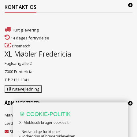
KONTAKT OS
Hurtig levering
14 dages fortrydelse
Prismatch
XL Møbler Fredericia
Fuglsang alle 2
7000 Fredericia
Tlf: 2131 1341
Få rutevejledning
ÅBNINGSTIDER:
🍪 COOKIE-POLITIK
Mandag til Fredag 10:00 til 18:00
Xl-Mobler.dk bruger cookies til
Lørdag og Søndag 10:00 til 16:00
Skriv til vores kundeservice
- Nødvendige funktioner
- Forbedring af brugeroplevelsen