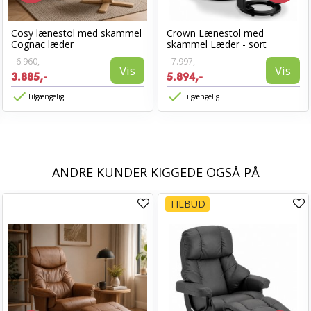
Cosy lænestol med skammel
Crown Lænestol med
Cognac læder
skammel Læder - sort
6.960,-
7.997,-
Vis
Vis
3.885,-
5.894,-
Tilgængelig
Tilgængelig
ANDRE KUNDER KIGGEDE OGSÅ PÅ
TILBUD