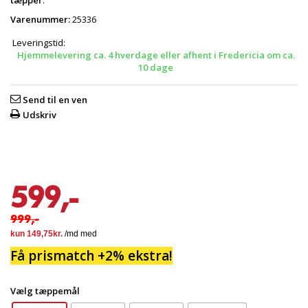
tæpper
.
Varenummer:
25336
Leveringstid:
Hjemmelevering ca. 4 hverdage eller afhent i Fredericia om ca.
10 dage
Send til en ven
Udskriv
599,-
999,-
Få prismatch +2% ekstra!
Vælg tæppemål