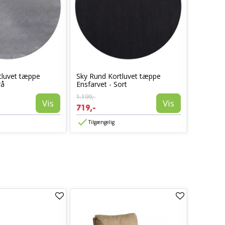
tluvet tæppe
Sky Rund Kortluvet tæppe
Sky Kort
rå
Ensfarvet - Sort
Beige
1.199,-
1.399,-
Vis
Vis
719,-
839,-
Tilgængelig
Tilgæn