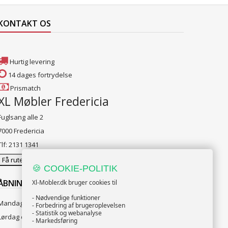
KONTAKT OS
Hurtig levering
14 dages fortrydelse
Prismatch
XL Møbler Fredericia
Fuglsang alle 2
7000 Fredericia
Tlf: 2131 1341
Få rutevejledning
🍪 COOKIE-POLITIK
ÅBNINGSTIDER:
Xl-Mobler.dk bruger cookies til
- Nødvendige funktioner
Mandag til Fredag 10:00 til 18:00
- Forbedring af brugeroplevelsen
- Statistik og webanalyse
Lørdag og Søndag 10:00 til 16:00
- Markedsføring