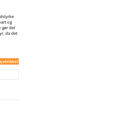
dstyrke
bart og
e gør det
yr, da det
øjeblikket