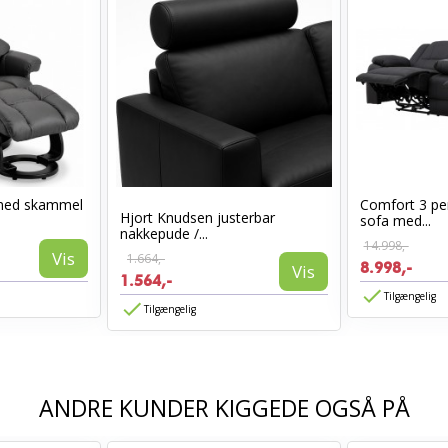
med skammel
Comfort 3 per
Hjort Knudsen justerbar
sofa med...
nakkepude /...
14.998,-
Vis
1.664,-
8.998,-
Vis
1.564,-
Tilgængelig
Tilgængelig
ANDRE KUNDER KIGGEDE OGSÅ PÅ