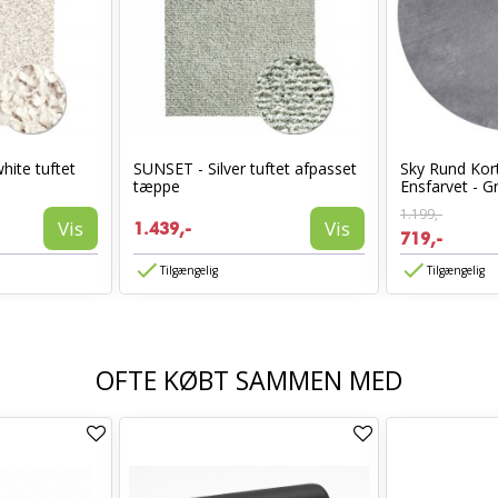
hite tuftet
SUNSET - Silver tuftet afpasset
Sky Rund Kor
tæppe
Ensfarvet - G
1.199,-
Vis
Vis
1.439,-
719,-
Tilgængelig
Tilgængelig
OFTE KØBT SAMMEN MED