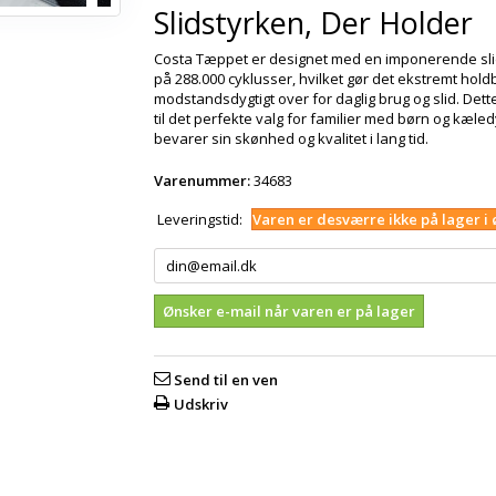
Slidstyrken, Der Holder
Costa Tæppet er designet med en imponerende sli
på 288.000 cyklusser, hvilket gør det ekstremt hold
modstandsdygtigt over for daglig brug og slid. Dett
til det perfekte valg for familier med børn og kæled
bevarer sin skønhed og kvalitet i lang tid.
Varenummer:
34683
Leveringstid:
Varen er desværre ikke på lager i 
Ønsker e-mail når varen er på lager
Send til en ven
Udskriv