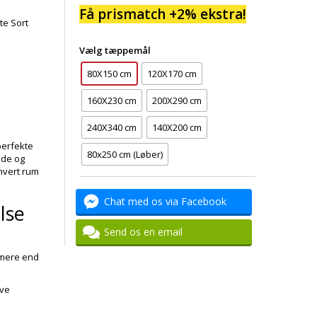
Få prismatch +2% ekstra!
te Sort
Vælg tæppemål
80X150 cm
120X170 cm
160X230 cm
200X290 cm
240X340 cm
140X200 cm
perfekte
80x250 cm (Løber)
øde og
thvert rum
Chat med os via Facebook
lse
Send os en email
 mere end
ive