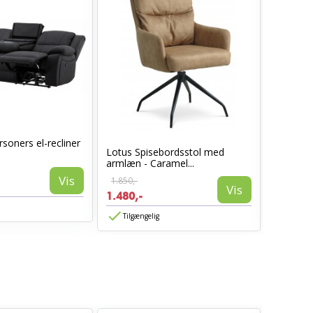
soners el-recliner
Lotus Spisebordsstol med
Sarasota
armlæn - Caramel...
Vis
1.850,-
1.399,-
Vis
1.480,-
839,-
Tilgængelig
Tilgæn