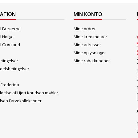
MATION
MIN KONTO
il Færøerne
Mine ordrer
il Norge
Mine kreditnotaer
il Grønland
Mine adresser
Mine oplysninger
tingelser
Mine rabatkuponer
delsbetingelser
 Fredericia
ldelse af Hjort Knudsen møbler
dsen Farvekollektioner