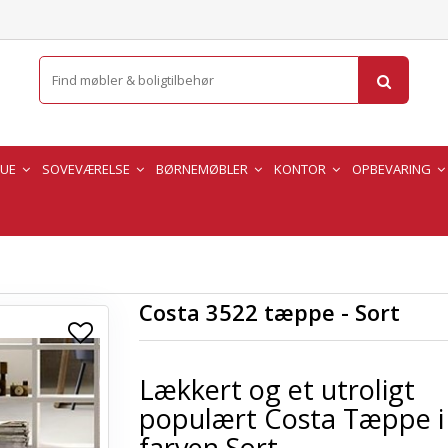
TUE
SOVEVÆRELSE
BØRNEMØBLER
KONTOR
OPBEVARING
Costa 3522 tæppe - Sort
Lækkert og et utroligt
populært Costa Tæppe i
farven Sort