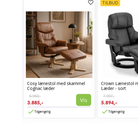
TILBUD
Cosy lænestol med skammel
Crown Lænestol 
stol
Cognac læder
Læder - sort
6.960,-
7.997,-
Vis
3.885,-
5.894,-
Vis
Tilgængelig
Tilgængelig