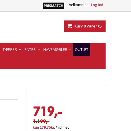
Velkommen
Log ind
Kurv
0
Varer
0,-
TÆPPER
ENTRE
HAVEMØBLER
OUTLET
719,-
1.199,-