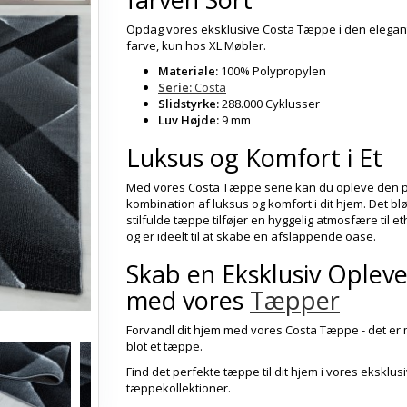
Opdag vores eksklusive Costa Tæppe i den elegan
farve, kun hos XL Møbler.
Materiale:
100% Polypropylen
Serie:
Costa
Slidstyrke:
288.000 Cyklusser
Luv Højde:
9 mm
Luksus og Komfort i Et
Med vores Costa Tæppe serie kan du opleve den 
kombination af luksus og komfort i dit hjem. Det bl
stilfulde tæppe tilføjer en hyggelig atmosfære til e
og er ideelt til at skabe en afslappende oase.
Skab en Eksklusiv Opleve
med vores
Tæpper
Forvandl dit hjem med vores Costa Tæppe - det er
blot et tæppe.
Find det perfekte tæppe til dit hjem i vores eksklus
tæppekollektioner.