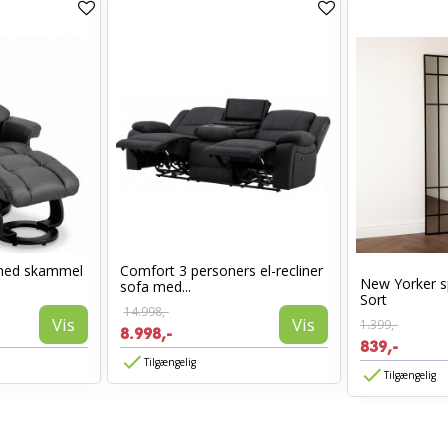
med skammel
Comfort 3 personers el-recliner
New Yorker s
sofa med...
Sort
14.998,-
Vis
Vis
1.399,-
8.998,-
839,-
Tilgængelig
Tilgængelig