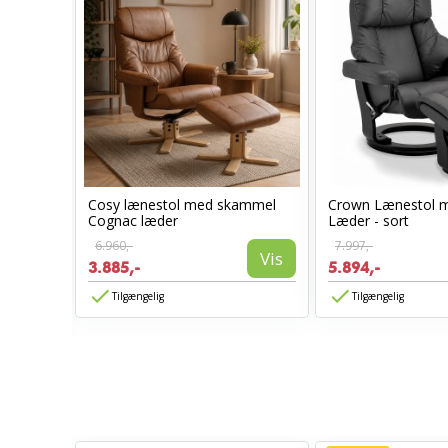
Cosy lænestol med skammel
Crown Lænestol 
l -
Cognac læder
Læder - sort
6.960,-
7.997,-
Vis
3.885,-
5.894,-
Vis
Tilgængelig
Tilgængelig