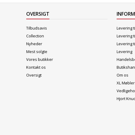
OVERSIGT
INFOR
Tilbudsavis
Levering t
Collection
Levering t
Nyheder
Levering t
Mest solgte
Levering
Vores butikker
Handelsbe
Kontakt os
Butikshan
Oversigt
Om os
XL Møbler
Vedligeho
Hjort Knu