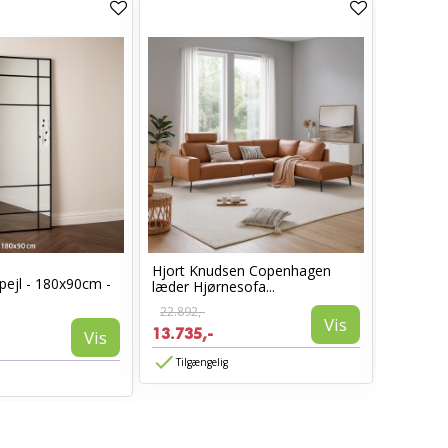
Hjort Knudsen Copenhagen
Cosy læ
pejl - 180x90cm -
læder Hjørnesofa...
Sort læd
22.892,-
6.960,-
Vis
13.735,-
3.885,-
Vis
Tilgængelig
Tilgæn