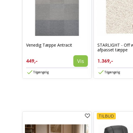
grå
Venedig Tæppe Antracit
STARLIGHT - Off w
afpasset tæppe
Vis
Vis
449,-
1.369,-
Tilgængelig
Tilgængelig
TILBUD