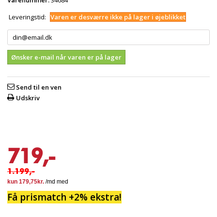
Varenummer:
34684
Leveringstid:
Varen er desværre ikke på lager i øjeblikket
Ønsker e-mail når varen er på lager
Send til en ven
Udskriv
719,-
1.199,-
Få prismatch +2% ekstra!