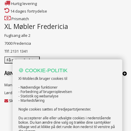
Hurtig levering
14 dages fortrydelse
Prismatch
XL Møbler Fredericia
Fuglsang alle 2
7000 Fredericia
Tlf: 2131 1341
Få rutevejledning
🍪 COOKIE-POLITIK
ÅBNINGSTIDER:
Xl-Mobler.dk bruger cookies til
Mandag til Fredag 10:00 til 18:00
- Nødvendige funktioner
- Forbedring af brugeroplevelsen
Lørdag og Søndag 10:00 til 16:00
- Statistik og webanalyse
Skriv til vores kundeservice
- Markedsføring
Nogle cookies sættes af tredjepartstjenester.
Du accepterer alle eller udvalgte cookies i nedenstående
bokse. Du kan ændre dine valg og trække dine samtykker
NYHEDSBREV
tilbage ved at klikke på det runde ikon nederst til venstre på