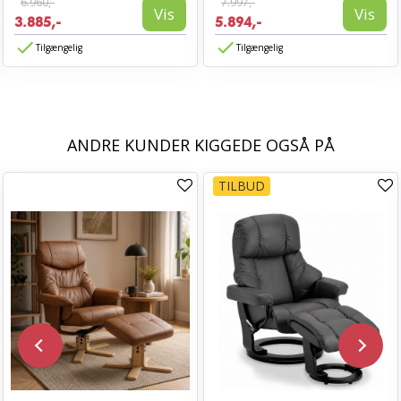
6.960,-
7.997,-
Vis
Vis
3.885,-
5.894,-
Tilgængelig
Tilgængelig
ANDRE KUNDER KIGGEDE OGSÅ PÅ
TILBUD