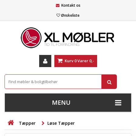
Kontakt os
Ønskeliste
Kurv
0
Varer
0,-
MENU
+
SOFAER
Tæpper
Løse Tæpper
+
STUE