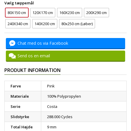
Vælg tæppemål
80X150 cm
120X170 cm
160X230 cm
200X290 cm
240X340 cm
140X200 cm
80x250 cm (Løber)
Chat med os via Facebook
Send os en email
PRODUKT INFORMATION
Farve
Pink
Materiale
100% Polypropylen
Serie
Costa
Slidstyrke
288.000 Cycles
Total Højde
9 mm