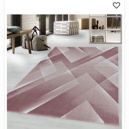
+
SPISESTUE
+
SOVEVÆRELSE
+
KONTORMØBLER
+
OPBEVARING
+
TÆPPER
+
LAMPER
+
ENTREMØBLER
+
HAVEMØBLER
OUTLET