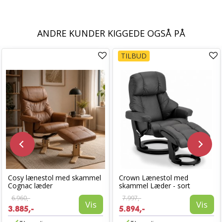
ANDRE KUNDER KIGGEDE OGSÅ PÅ
TILBUD
Cosy lænestol med skammel
Crown Lænestol med
Cognac læder
skammel Læder - sort
6.960,-
7.997,-
Vis
Vis
3.885,-
5.894,-