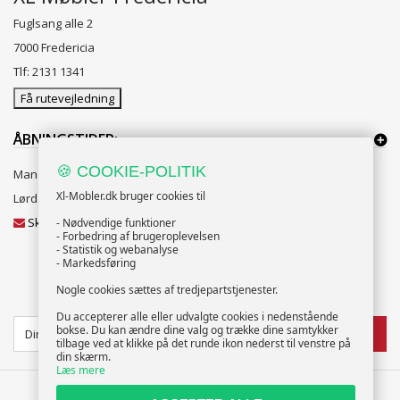
Fuglsang alle 2
7000 Fredericia
Tlf: 2131 1341
Få rutevejledning
ÅBNINGSTIDER:
🍪 COOKIE-POLITIK
Mandag til Fredag 10:00 til 18:00
Xl-Mobler.dk bruger cookies til
Lørdag og Søndag 10:00 til 16:00
Skriv til vores kundeservice
- Nødvendige funktioner
- Forbedring af brugeroplevelsen
- Statistik og webanalyse
- Markedsføring
Nogle cookies sættes af tredjepartstjenester.
NYHEDSBREV
Du accepterer alle eller udvalgte cookies i nedenstående
bokse. Du kan ændre dine valg og trække dine samtykker
TILMELD
tilbage ved at klikke på det runde ikon nederst til venstre på
din skærm.
Læs mere