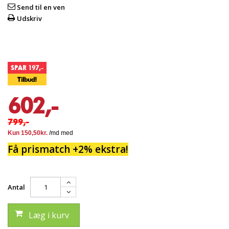
Send til en ven
Udskriv
SPAR 197,-
Tilbud!
602,-
799,-
Få prismatch +2% ekstra!
Antal
Læg i kurv