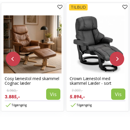
TILBUD
Cosy lænestol med skammel
Crown Lænestol med
Cognac læder
skammel Læder - sort
6.960,-
7.997,-
Vis
Vis
3.885,-
5.894,-
Tilgængelig
Tilgængelig