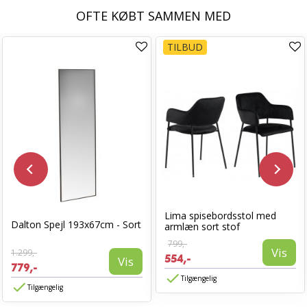
OFTE KØBT SAMMEN MED
TILBUD
Lima spisebordsstol med
Dalton Spejl 193x67cm - Sort
armlæn sort stof
799,-
Vis
1.299,-
554,-
Vis
779,-
Tilgængelig
Tilgængelig