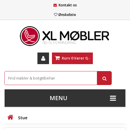
Kontakt os
Ønskeliste
Kurv
0
Varer
0,-
MENU
+
SOFAER
Stue
+
STUE