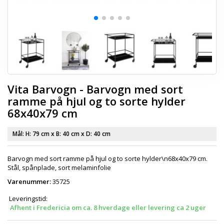
Vita Barvogn - Barvogn med sort
ramme på hjul og to sorte hylder
68x40x79 cm
Mål: H:
79 cm
x B:
40 cm
x D:
40 cm
Barvogn med sort ramme på hjul og to sorte hylder\n68x40x79 cm.
Stål, spånplade, sort melaminfolie
Varenummer:
35725
Leveringstid:
Afhent i Fredericia om ca. 8 hverdage eller levering ca 2 uger