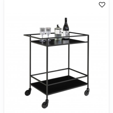
+
SPISESTUE
+
SOVEVÆRELSE
+
KONTORMØBLER
+
OPBEVARING
+
TÆPPER
+
LAMPER
+
ENTREMØBLER
+
HAVEMØBLER
OUTLET