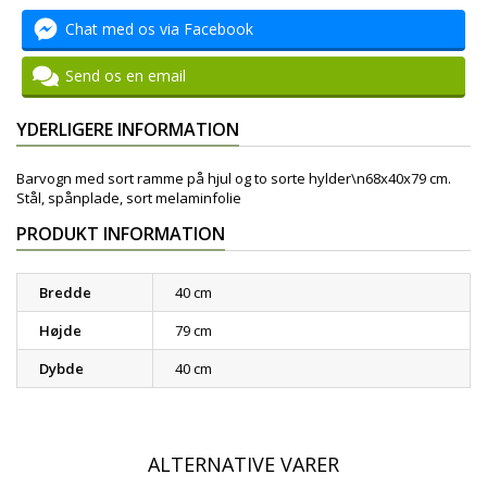
Chat med os via Facebook
Send os en email
YDERLIGERE INFORMATION
Barvogn med sort ramme på hjul og to sorte hylder\n68x40x79 cm.
Stål, spånplade, sort melaminfolie
PRODUKT INFORMATION
Bredde
40 cm
Højde
79 cm
Dybde
40 cm
ALTERNATIVE VARER