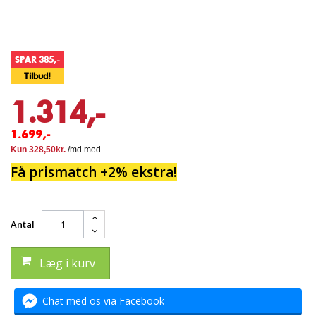
SPAR 385,-
Tilbud!
1.314,-
1.699,-
Få prismatch +2% ekstra!
Antal
Læg i kurv
Chat med os via Facebook