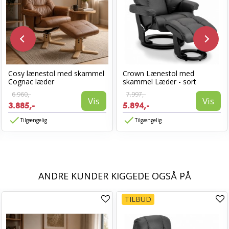
Cosy lænestol med skammel
Crown Lænestol med
Cognac læder
skammel Læder - sort
6.960,-
7.997,-
Vis
Vis
3.885,-
5.894,-
Tilgængelig
Tilgængelig
ANDRE KUNDER KIGGEDE OGSÅ PÅ
TILBUD