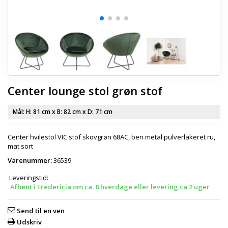
Center lounge stol grøn stof
Mål: H:
81 cm
x B:
82 cm
x D:
71 cm
Center hvilestol VIC stof skovgrøn 68AC, ben metal pulverlakeret ru,
mat sort
Varenummer:
36539
Leveringstid:
Afhent i Fredericia om ca. 8 hverdage eller levering ca 2 uger
Send til en ven
Udskriv