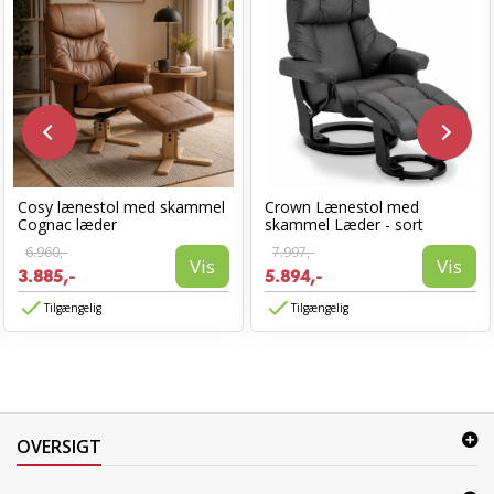
Cosy lænestol med skammel
Crown Lænestol med
Cognac læder
skammel Læder - sort
6.960,-
7.997,-
Vis
Vis
3.885,-
5.894,-
Tilgængelig
Tilgængelig
OVERSIGT