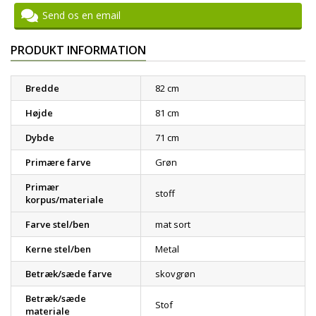
Send os en email
PRODUKT INFORMATION
Bredde
82 cm
Højde
81 cm
Dybde
71 cm
Primære farve
Grøn
Primær
stoff
korpus/materiale
Farve stel/ben
mat sort
Kerne stel/ben
Metal
Betræk/sæde farve
skovgrøn
Betræk/sæde
Stof
materiale