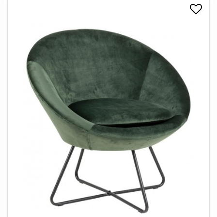
+
SPISESTUE
+
SOVEVÆRELSE
+
KONTORMØBLER
+
OPBEVARING
+
TÆPPER
+
LAMPER
+
ENTREMØBLER
+
HAVEMØBLER
OUTLET