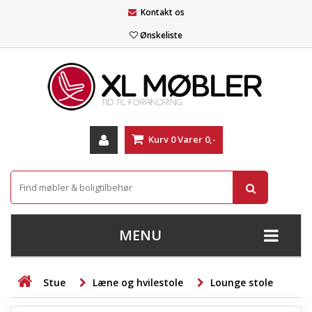
Kontakt os
Ønskeliste
Kurv
0
Varer
0,-
MENU
+
SOFAER
Stue
Læne og hvilestole
Lounge stole
+
STUE