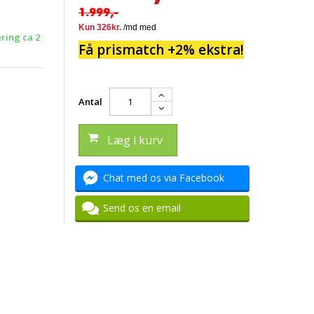
1.999,-
ering ca 2
Få prismatch +2% ekstra!
Antal
Læg i kurv
Chat med os via Facebook
Send os en email