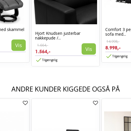
med skammel
Comfort 3 per
Hjort Knudsen justerbar
sofa med...
nakkepude /...
14.998,-
Vis
1.664,-
8.998,-
Vis
1.564,-
Tilgængelig
Tilgængelig
ANDRE KUNDER KIGGEDE OGSÅ PÅ