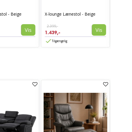
tol - Beige
X-lounge Lænestol - Beige
Madison 
2.399,-
2.299,-
Vis
Vis
1.439,-
1.379,-
Tilgængelig
Tilgæn