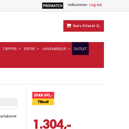
Velkommen
Log ind
Kurv
0
Varer
0,-
TÆPPER
ENTRE
HAVEMØBLER
OUTLET
SPAR 695,-
Tilbud!
verlakeret
1.304,-