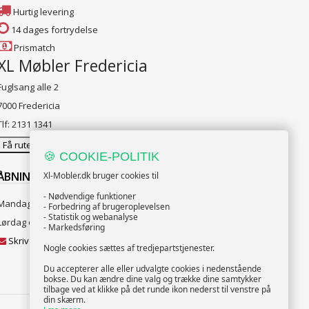
Hurtig levering
14 dages fortrydelse
Prismatch
XL Møbler Fredericia
Fuglsang alle 2
7000 Fredericia
Tlf: 2131 1341
Få rutevejledning
🍪 COOKIE-POLITIK
ÅBNINGSTIDER:
Xl-Mobler.dk bruger cookies til
- Nødvendige funktioner
Mandag til Fredag 10:00 til 18:00
- Forbedring af brugeroplevelsen
- Statistik og webanalyse
Lørdag og Søndag 10:00 til 16:00
- Markedsføring
Skriv til vores kundeservice
Nogle cookies sættes af tredjepartstjenester.
Du accepterer alle eller udvalgte cookies i nedenstående
bokse. Du kan ændre dine valg og trække dine samtykker
tilbage ved at klikke på det runde ikon nederst til venstre på
din skærm.