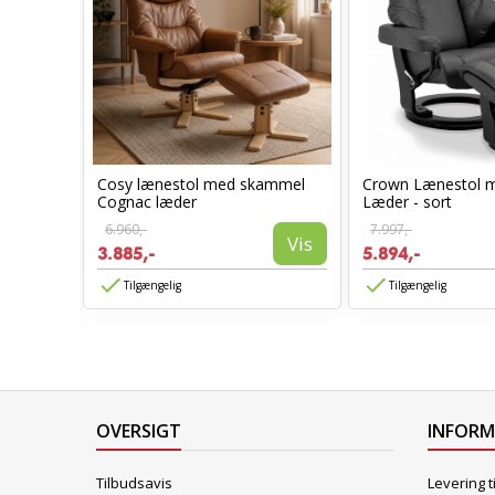
Cosy lænestol med skammel
Crown Lænestol 
stol
Cognac læder
Læder - sort
6.960,-
7.997,-
Vis
3.885,-
5.894,-
Vis
Tilgængelig
Tilgængelig
OVERSIGT
INFOR
Tilbudsavis
Levering t