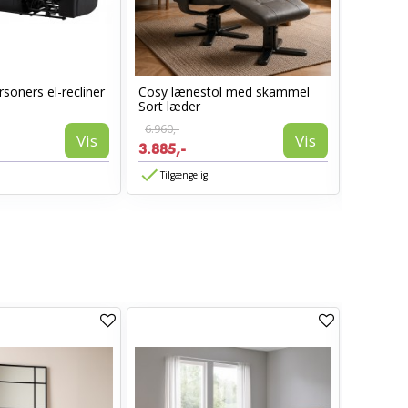
soners el-recliner
Cosy lænestol med skammel
Lotus S
Sort læder
armlæn -
6.960,-
Vis
Vis
1.850,-
3.885,-
1.480,-
Tilgængelig
Tilgæn