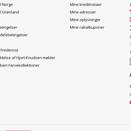
il Norge
Mine kreditnotaer
il Grønland
Mine adresser
Mine oplysninger
tingelser
Mine rabatkuponer
delsbetingelser
 Fredericia
ldelse af Hjort Knudsen møbler
dsen Farvekollektioner