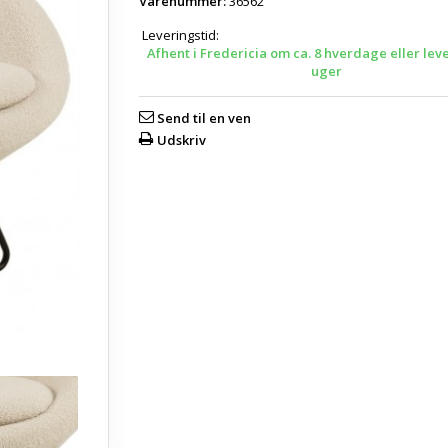
Varenummer:
36562
Leveringstid:
Afhent i Fredericia om ca. 8 hverdage eller lev
uger
Send til en ven
Udskriv