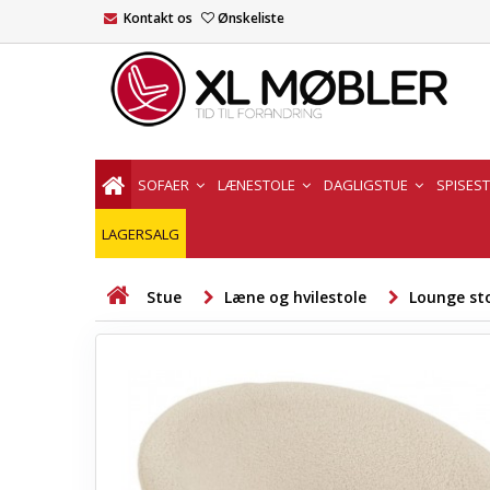
Kontakt os
Ønskeliste
SOFAER
LÆNESTOLE
DAGLIGSTUE
SPISES
LAGERSALG
Stue
Læne og hvilestole
Lounge st