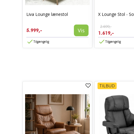
tof
Liva Lounge lænestol
X Lounge Stol - So
Vis
2.699,-
Vis
5.999,-
1.619,-
Tilgængelig
Tilgængelig
TILBUD