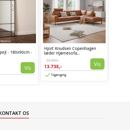
Hjort Knudsen Copenhagen
Cosy læ
pejl - 180x90cm -
læder Hjørnesofa...
Sort læd
22.892,-
6.960,-
Vis
13.735,-
3.885,-
Vis
Tilgængelig
Tilgæn
KONTAKT OS