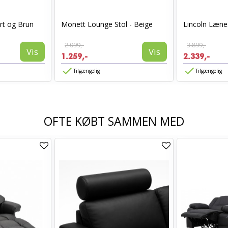
rt og Brun
Monett Lounge Stol - Beige
Lincoln Lænes
2.099,-
3.899,-
Vis
Vis
1.259,-
2.339,-
Tilgængelig
Tilgængelig
OFTE KØBT SAMMEN MED