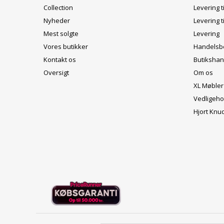
Collection
Levering t
Nyheder
Levering t
Mest solgte
Levering
Vores butikker
Handelsbe
Kontakt os
Butikshan
Oversigt
Om os
XL Møbler
Vedligeho
Hjort Knu