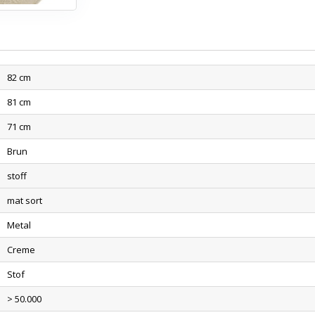
82 cm
81 cm
71 cm
Brun
stoff
mat sort
Metal
Creme
Stof
> 50.000