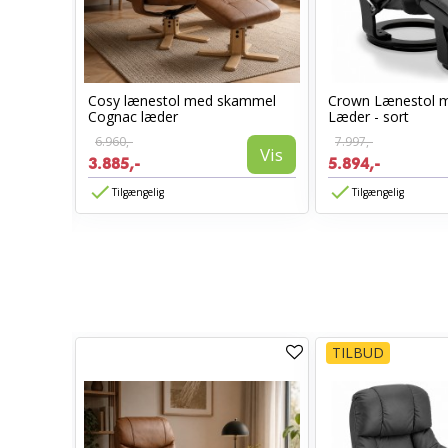
Cosy lænestol med skammel
Crown Lænestol 
l -
Cognac læder
Læder - sort
6.960,-
7.997,-
Vis
3.885,-
5.894,-
Vis
Tilgængelig
Tilgængelig
TILBUD