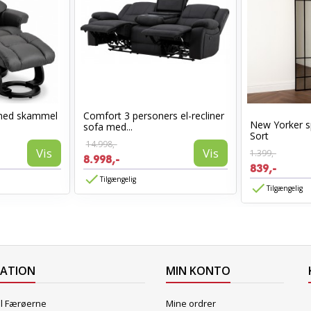
med skammel
Comfort 3 personers el-recliner
New Yorker s
sofa med...
Sort
14.998,-
Vis
Vis
1.399,-
8.998,-
839,-
Tilgængelig
Tilgængelig
MATION
MIN KONTO
il Færøerne
Mine ordrer