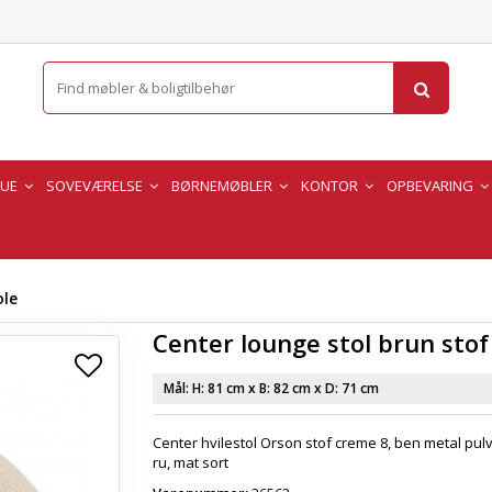
TUE
SOVEVÆRELSE
BØRNEMØBLER
KONTOR
OPBEVARING
ole
Center lounge stol brun stof
Mål: H:
81 cm
x B:
82 cm
x D:
71 cm
Center hvilestol Orson stof creme 8, ben metal pul
ru, mat sort