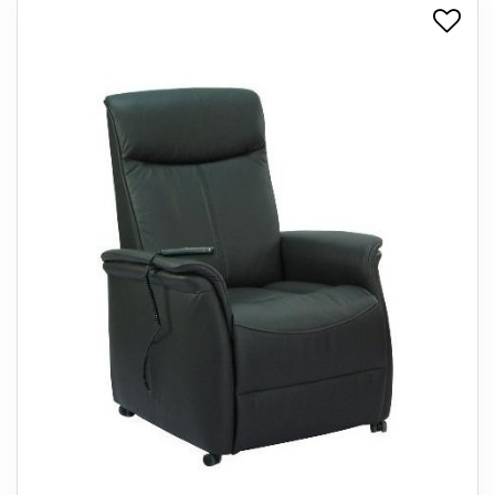
+
SPISESTUE
+
SOVEVÆRELSE
+
KONTORMØBLER
+
OPBEVARING
+
TÆPPER
+
LAMPER
+
ENTREMØBLER
+
HAVEMØBLER
OUTLET