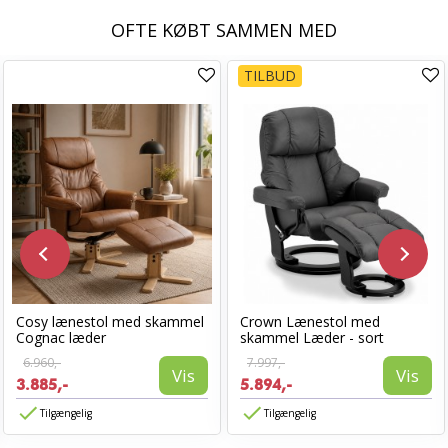
OFTE KØBT SAMMEN MED
TILBUD
Cosy lænestol med skammel
Crown Lænestol med
Cognac læder
skammel Læder - sort
6.960,-
7.997,-
Vis
Vis
3.885,-
5.894,-
Tilgængelig
Tilgængelig