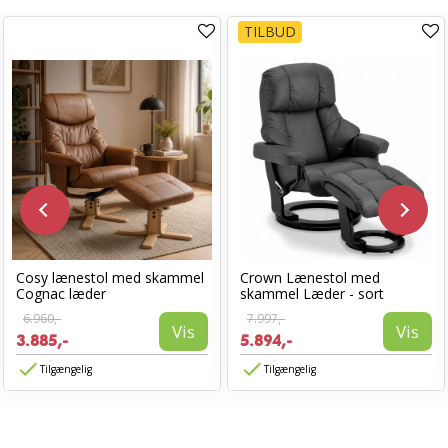
TILBUD
Cosy lænestol med skammel
Crown Lænestol med
Cognac læder
skammel Læder - sort
6.960,-
7.997,-
Vis
Vis
3.885,-
5.894,-
Tilgængelig
Tilgængelig