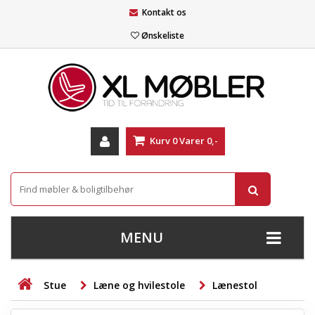
Kontakt os
Ønskeliste
Kurv
0
Varer
0,-
MENU
+
SOFAER
Stue
Læne og hvilestole
Lænestol
+
STUE