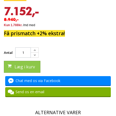
7.152,-
8.940,-
Få prismatch +2% ekstra!
Antal
Læg i kurv
Chat med os via Facebook
Send os en email
ALTERNATIVE VARER