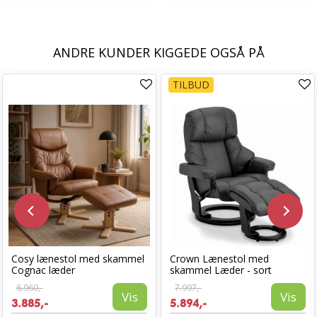
ANDRE KUNDER KIGGEDE OGSÅ PÅ
TILBUD
Cosy lænestol med skammel
Crown Lænestol med
Cognac læder
skammel Læder - sort
6.960,-
7.997,-
Vis
Vis
3.885,-
5.894,-