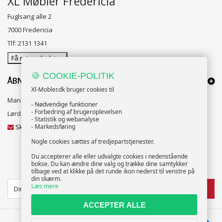
XL Møbler Fredericia
Fuglsang alle 2
7000 Fredericia
Tlf: 2131 1341
Få rutevejledning
🍪 COOKIE-POLITIK
ÅBNINGSTIDER:
Xl-Mobler.dk bruger cookies til
Mandag til Fredag 10:00 til 18:00
- Nødvendige funktioner
- Forbedring af brugeroplevelsen
Lørdag og Søndag 10:00 til 16:00
- Statistik og webanalyse
Skriv til vores kundeservice
- Markedsføring
Nogle cookies sættes af tredjepartstjenester.
Du accepterer alle eller udvalgte cookies i nedenstående
bokse. Du kan ændre dine valg og trække dine samtykker
NYHEDSBREV
tilbage ved at klikke på det runde ikon nederst til venstre på
din skærm.
Læs mere
TILMELD
ACCEPTER ALLE