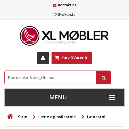
Kontakt os
Ønskeliste
Kurv
0
Varer
0,-
MENU
+
SOFAER
Stue
Læne og hvilestole
Lænestol
+
STUE