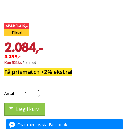
SPAR 1.315,-
Tilbud!
2.084,-
3.399,-
Få prismatch +2% ekstra!
Antal
Læg i kurv
Chat med os via Facebook