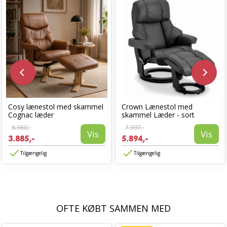
Cosy lænestol med skammel
Crown Lænestol med
Cognac læder
skammel Læder - sort
6.960,-
7.997,-
Vis
Vis
3.885,-
5.894,-
Tilgængelig
Tilgængelig
OFTE KØBT SAMMEN MED