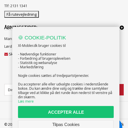
Tlf: 2131 1341
Få rutevejledning
ÅBNINGSTIDER:
🍪 COOKIE-POLITIK
Mandag til Fredag 10:00 til 18:00
Xl-Mobler.dk bruger cookies til
Lørdag og Søndag 10:00 til 16:00
Skriv til vores kundeservice
- Nødvendige funktioner
- Forbedring af brugeroplevelsen
- Statistik og webanalyse
- Markedsføring
Nogle cookies sættes af tredjepartstjenester.
NYHEDSBREV
Du accepterer alle eller udvalgte cookies i nedenstående
bokse. Du kan ændre dine valg og trække dine samtykker
TILMELD
tilbage ved at klikke på det runde ikon nederst til venstre på
din skærm.
Læs mere
ACCEPTER ALLE
© 2025 XL-Møbler ApS | CVR: 39586207 | FREDERICIA | info@xl-mobler.dk
Tilpas Cookies