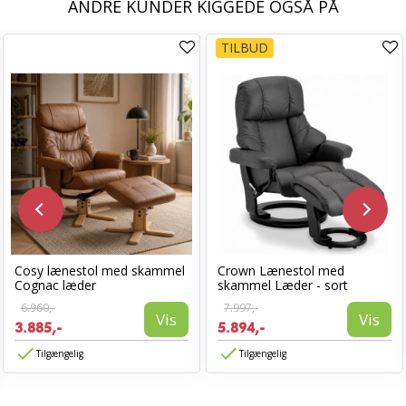
ANDRE KUNDER KIGGEDE OGSÅ PÅ
TILBUD
Cosy lænestol med skammel
Crown Lænestol med
Cognac læder
skammel Læder - sort
6.960,-
7.997,-
Vis
Vis
3.885,-
5.894,-
Tilgængelig
Tilgængelig