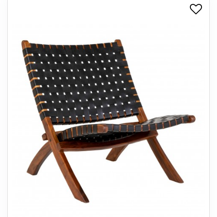
+
SPISESTUE
+
SOVEVÆRELSE
+
KONTORMØBLER
+
OPBEVARING
+
TÆPPER
+
LAMPER
+
ENTREMØBLER
+
HAVEMØBLER
OUTLET