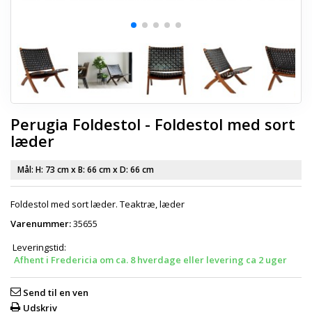
Perugia Foldestol - Foldestol med sort
læder
Mål: H:
73 cm
x B:
66 cm
x D:
66 cm
Foldestol med sort læder. Teaktræ, læder
Varenummer:
35655
Leveringstid:
Afhent i Fredericia om ca. 8 hverdage eller levering ca 2 uger
Send til en ven
Udskriv