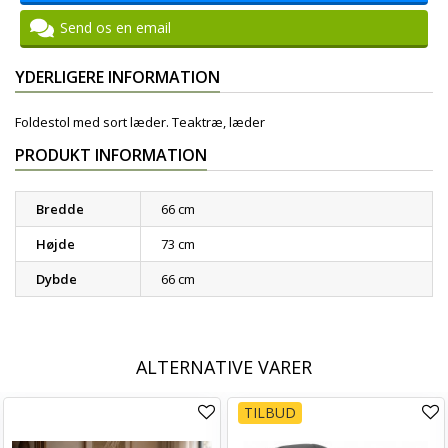
Send os en email
YDERLIGERE INFORMATION
Foldestol med sort læder. Teaktræ, læder
PRODUKT INFORMATION
Bredde
66 cm
Højde
73 cm
Dybde
66 cm
ALTERNATIVE VARER
TILBUD