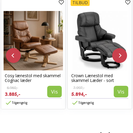
TILBUD
Cosy lænestol med skammel
Crown Lænestol med
Cognac læder
skammel Læder - sort
6.960,-
7.997,-
Vis
Vis
3.885,-
5.894,-
Tilgængelig
Tilgængelig