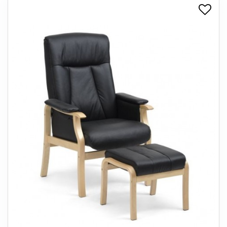
+
SPISESTUE
+
SOVEVÆRELSE
+
KONTORMØBLER
+
OPBEVARING
+
TÆPPER
+
LAMPER
+
ENTREMØBLER
+
HAVEMØBLER
OUTLET