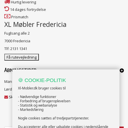
Hurtig levering
14 dages fortrydelse
Prismatch
XL Møbler Fredericia
Fuglsang alle 2
7000 Fredericia
Tlf: 2131 1341
Få rutevejledning
ÅBNINGSTIDER:
🍪 COOKIE-POLITIK
Mandag til Fredag 10:00 til 18:00
Xl-Mobler.dk bruger cookies til
Lørdag og Søndag 10:00 til 16:00
Skriv til vores kundeservice
- Nødvendige funktioner
- Forbedring af brugeroplevelsen
- Statistik og webanalyse
- Markedsføring
Nogle cookies sættes af tredjepartstjenester.
NYHEDSBREV
Du accepterer alle eller udvalgte cookies i nedenstående