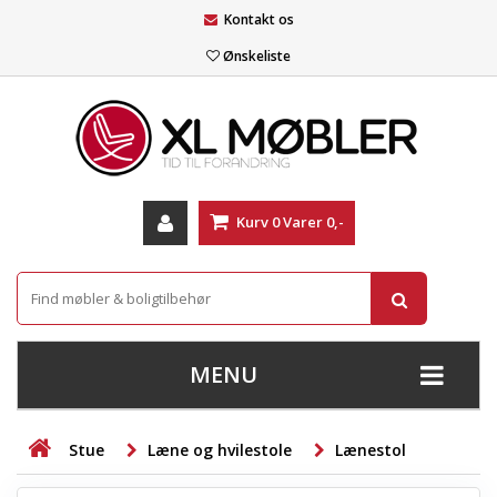
Kontakt os
Ønskeliste
Kurv
0
Varer
0,-
MENU
+
SOFAER
Stue
Læne og hvilestole
Lænestol
+
STUE