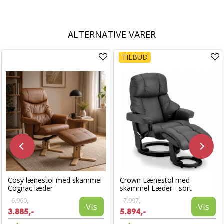
ALTERNATIVE VARER
TILBUD
Cosy lænestol med skammel
Crown Lænestol med
Cognac læder
skammel Læder - sort
6.960,-
7.997,-
Vis
Vis
3.885,-
5.894,-