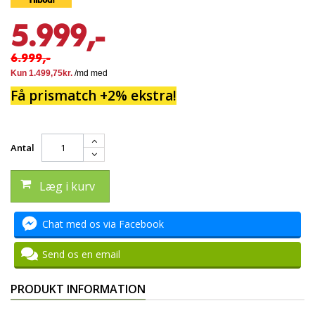
5.999,-
6.999,-
Få prismatch +2% ekstra!
Antal
Læg i kurv
Chat med os via Facebook
Send os en email
PRODUKT INFORMATION