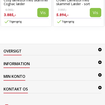
Cosy lænestol med skammel
Crown Lænestol med
Cognac læder
skammel Læder - sort
6.960,-
7.997,-
Vis
Vis
3.885,-
5.894,-
Tilgængelig
Tilgængelig
OVERSIGT
INFORMATION
MIN KONTO
KONTAKT OS