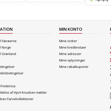
MATION
MIN KONTO
il Færøerne
Mine ordrer
il Norge
Mine kreditnotaer
il Grønland
Mine adresser
Mine oplysninger
tingelser
Mine rabatkuponer
delsbetingelser
 Fredericia
ldelse af Hjort Knudsen møbler
dsen Farvekollektioner