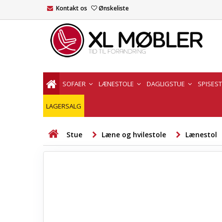
Kontakt os
Ønskeliste
SOFAER
LÆNESTOLE
DAGLIGSTUE
SPISES
LAGERSALG
Stue
Læne og hvilestole
Lænestol