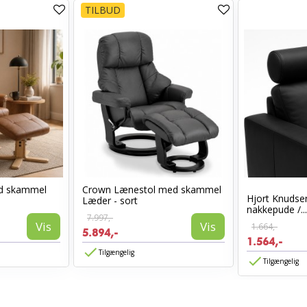
TILBUD
ed skammel
Crown Lænestol med skammel
Hjort Knudsen
Læder - sort
nakkepude /...
7.997,-
Vis
Vis
1.664,-
5.894,-
1.564,-
Tilgængelig
Tilgængelig