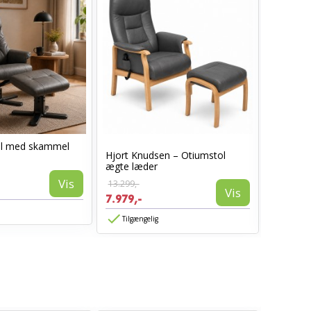
ol med skammel
Hjort Knudsen – Otiumstol
Hjort K
ægte læder
lænestol
Vis
13.299,-
18.896,-
Vis
7.979,-
8.598,-
Tilgængelig
Tilgæn