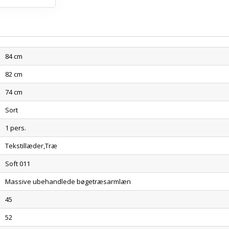
84 cm
82 cm
74 cm
Sort
1 pers.
Tekstillæder,Træ
Soft 011
Massive ubehandlede bøgetræsarmlæn
45
52