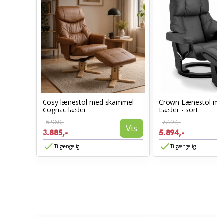
Cosy lænestol med skammel
Crown Lænestol 
Cognac læder
Læder - sort
6.960,-
7.997,-
Vis
Vis
3.885,-
5.894,-
Tilgængelig
Tilgængelig