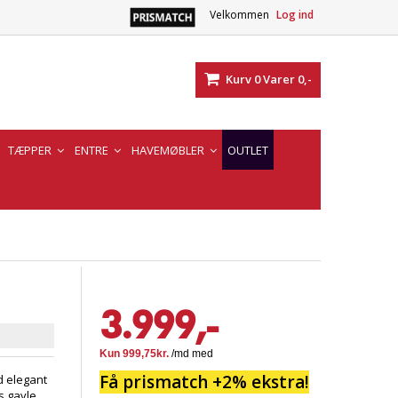
Velkommen
Log ind
Kurv
0
Varer
0,-
TÆPPER
ENTRE
HAVEMØBLER
OUTLET
3.999,-
Få prismatch +2% ekstra!
d elegant
s gavle.