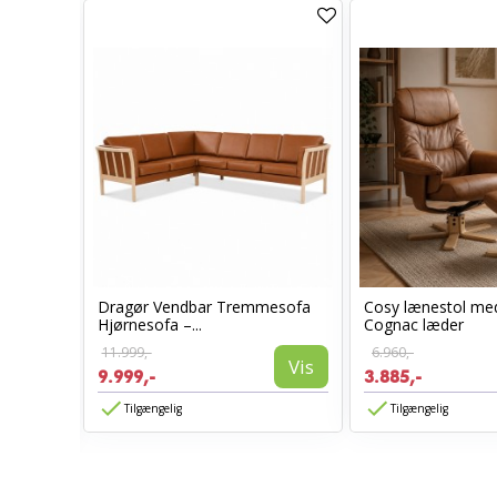
Dragør Vendbar Tremmesofa
Cosy lænestol m
l -
Hjørnesofa –...
Cognac læder
11.999,-
6.960,-
Vis
9.999,-
3.885,-
Vis
Tilgængelig
Tilgængelig