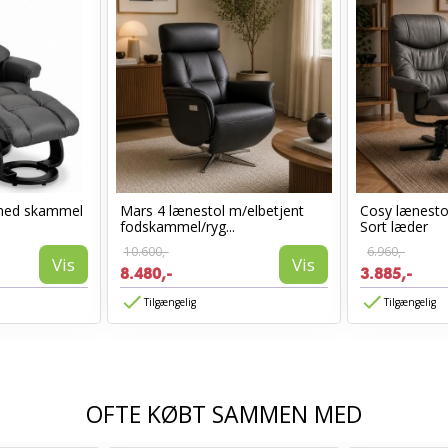
med skammel
Mars 4 lænestol m/elbetjent
Cosy lænest
fodskammel/ryg...
Sort læder
10.600,-
6.960,-
Vis
Vis
8.480,-
3.885,-
Tilgængelig
Tilgængelig
OFTE KØBT SAMMEN MED