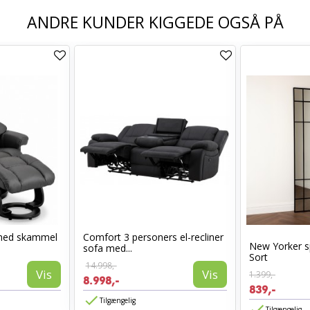
ANDRE KUNDER KIGGEDE OGSÅ PÅ
med skammel
Comfort 3 personers el-recliner
New Yorker s
sofa med...
Sort
14.998,-
Vis
Vis
1.399,-
8.998,-
839,-
Tilgængelig
Tilgængelig