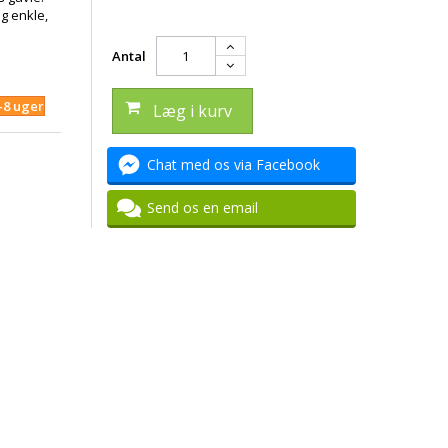
g enkle,
Antal
4-8 uger
Læg i kurv
Chat med os via Facebook
Send os en email