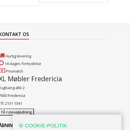
KONTAKT OS
Hurtig levering
14 dages fortrydelse
Prismatch
XL Møbler Fredericia
Fuglsang alle 2
7000 Fredericia
Tlf: 2131 1341
Få rutevejledning
ÅBNINGSTIDER:
🍪 COOKIE-POLITIK