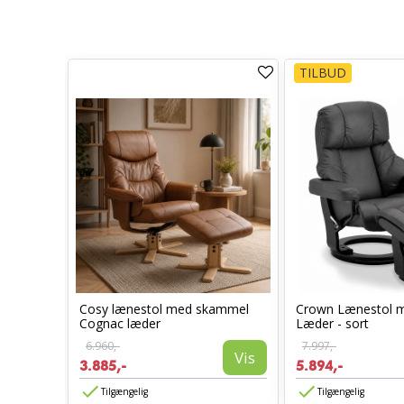
TILBUD
Cosy lænestol med skammel
Crown Lænestol 
stol
Cognac læder
Læder - sort
6.960,-
7.997,-
Vis
3.885,-
5.894,-
Vis
Tilgængelig
Tilgængelig