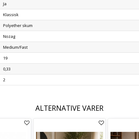
Ja
Klassisk
Polyether skum
Nozag
Medium/Fast
19
0,33
2
ALTERNATIVE VARER