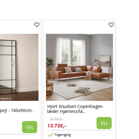
Hjort Knudsen Copenhagen
Cosy læ
pejl - 180x90cm -
læder Hjørnesofa...
Sort læd
22.892,-
6.960,-
Vis
13.735,-
3.885,-
Vis
Tilgængelig
Tilgæn