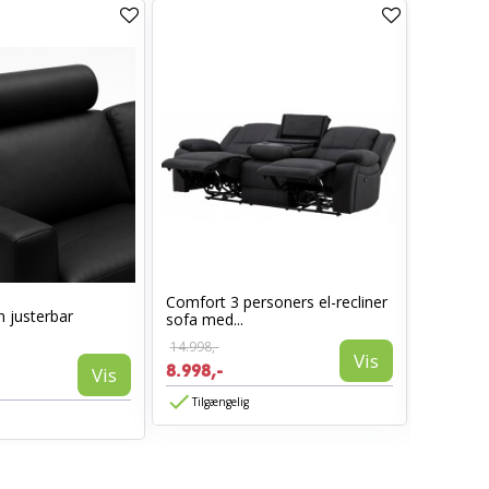
Comfort 3 personers el-recliner
 justerbar
Lotus S
sofa med...
armlæn -
14.998,-
Vis
1.850,-
8.998,-
Vis
1.480,-
Tilgængelig
Tilgæn