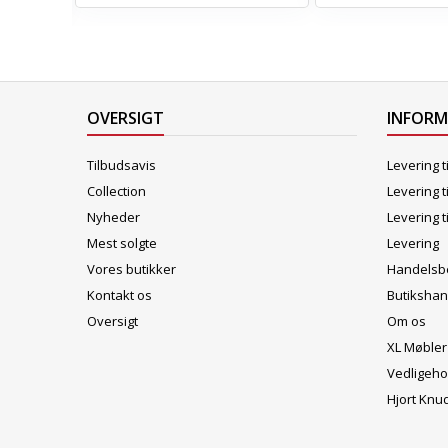
OVERSIGT
INFOR
Tilbudsavis
Levering t
Collection
Levering t
Nyheder
Levering t
Mest solgte
Levering
Vores butikker
Handelsbe
Kontakt os
Butikshan
Oversigt
Om os
XL Møbler
Vedligeho
Hjort Knu