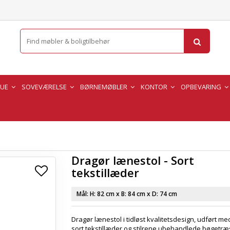
TUE
SOVEVÆRELSE
BØRNEMØBLER
KONTOR
OPBEVARING
Dragør lænestol - Sort
tekstillæder
Mål: H:
82 cm
x B:
84 cm
x D:
74 cm
Dragør lænestol i tidløst kvalitetsdesign, udført me
sort tekstillæder og stilrene ubehandlede bøgetræ