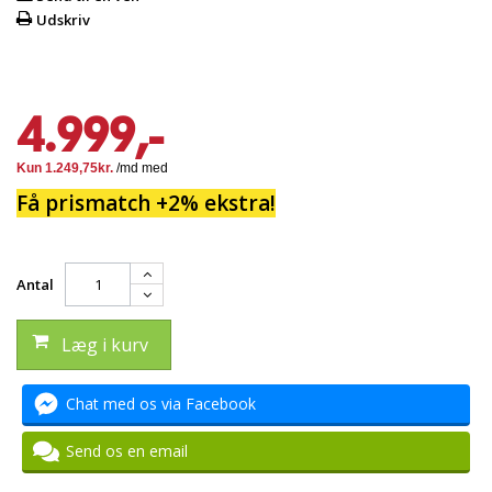
Udskriv
4.999,-
Få prismatch +2% ekstra!
Antal
Læg i kurv
Chat med os via Facebook
Send os en email