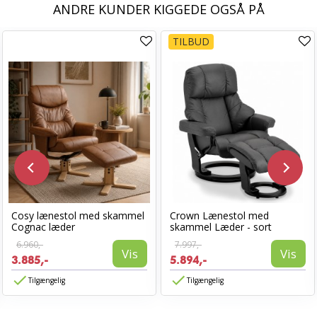
ANDRE KUNDER KIGGEDE OGSÅ PÅ
TILBUD
Cosy lænestol med skammel
Crown Lænestol med
Cognac læder
skammel Læder - sort
6.960,-
7.997,-
Vis
Vis
3.885,-
5.894,-
Tilgængelig
Tilgængelig