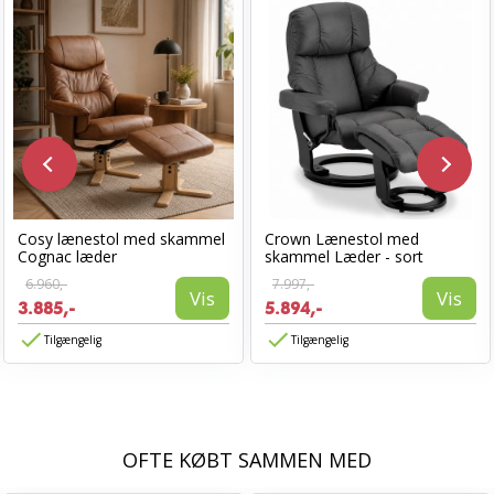
Cosy lænestol med skammel
Crown Lænestol med
Cognac læder
skammel Læder - sort
6.960,-
7.997,-
Vis
Vis
3.885,-
5.894,-
Tilgængelig
Tilgængelig
OFTE KØBT SAMMEN MED