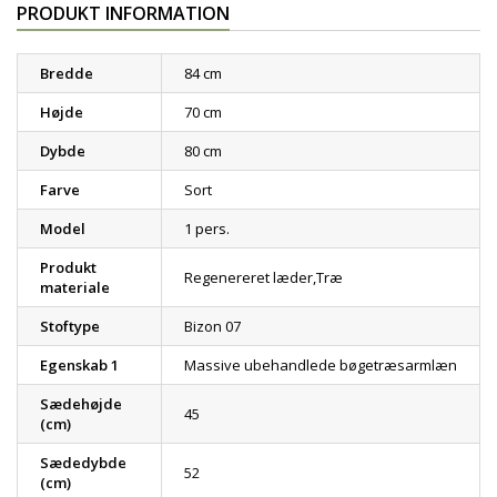
PRODUKT INFORMATION
Bredde
84 cm
Højde
70 cm
Dybde
80 cm
Farve
Sort
Model
1 pers.
Produkt
Regenereret læder,Træ
materiale
Stoftype
Bizon 07
Egenskab 1
Massive ubehandlede bøgetræsarmlæn
Sædehøjde
45
(cm)
Sædedybde
52
(cm)