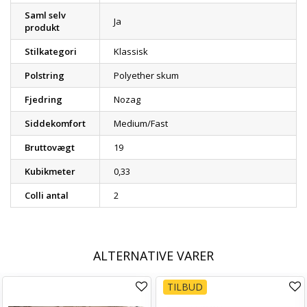
Saml selv
Ja
produkt
Stilkategori
Klassisk
Polstring
Polyether skum
Fjedring
Nozag
Siddekomfort
Medium/Fast
Bruttovægt
19
Kubikmeter
0,33
Colli antal
2
ALTERNATIVE VARER
TILBUD