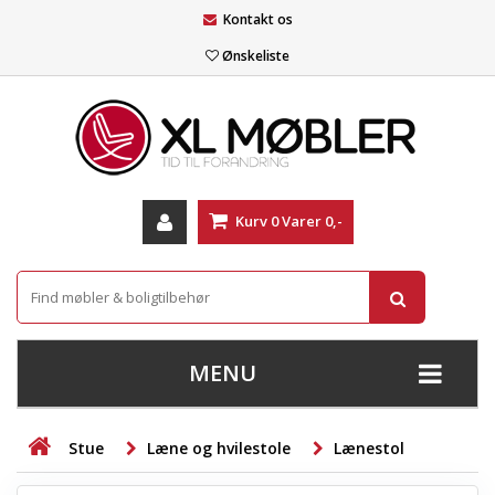
Kontakt os
Ønskeliste
Kurv
0
Varer
0,-
MENU
+
SOFAER
Stue
Læne og hvilestole
Lænestol
+
STUE