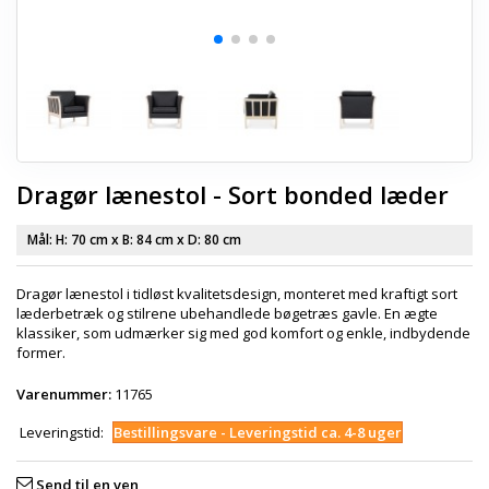
Dragør lænestol - Sort bonded læder
Mål: H:
70 cm
x B:
84 cm
x D:
80 cm
Dragør lænestol i tidløst kvalitetsdesign, monteret med kraftigt sort
læderbetræk og stilrene ubehandlede bøgetræs gavle. En ægte
klassiker, som udmærker sig med god komfort og enkle, indbydende
former.
Varenummer:
11765
Leveringstid:
Bestillingsvare - Leveringstid ca. 4-8 uger
Send til en ven