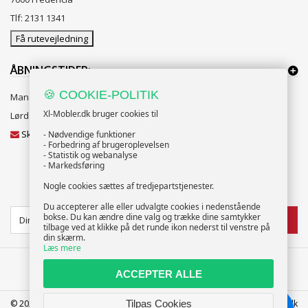
Tlf: 2131 1341
Få rutevejledning
ÅBNINGSTIDER:
🍪 COOKIE-POLITIK
Mandag til Fredag 10:00 til 18:00
Xl-Mobler.dk bruger cookies til
Lørdag og Søndag 10:00 til 16:00
Skriv til vores kundeservice
- Nødvendige funktioner
- Forbedring af brugeroplevelsen
- Statistik og webanalyse
- Markedsføring
Nogle cookies sættes af tredjepartstjenester.
NYHEDSBREV
Du accepterer alle eller udvalgte cookies i nedenstående
bokse. Du kan ændre dine valg og trække dine samtykker
TILMELD
tilbage ved at klikke på det runde ikon nederst til venstre på
din skærm.
Læs mere
ACCEPTER ALLE
© 2025 XL-Møbler ApS | CVR: 39586207 | FREDERICIA | info@xl-mobler.dk
Tilpas Cookies