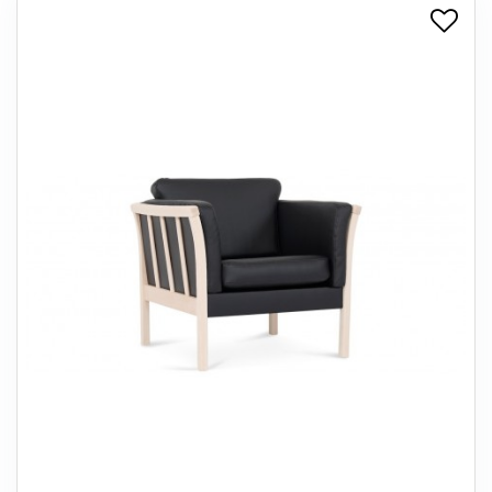
+
SPISESTUE
+
SOVEVÆRELSE
+
KONTORMØBLER
+
OPBEVARING
+
TÆPPER
+
LAMPER
+
ENTREMØBLER
+
HAVEMØBLER
OUTLET