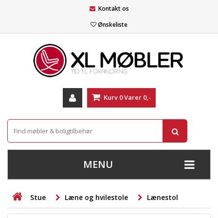
Kontakt os
Ønskeliste
Kurv
0
Varer
0,-
MENU
+
SOFAER
Stue
Læne og hvilestole
Lænestol
+
STUE