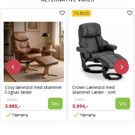
TILBUD
Cosy lænestol med skammel
Crown Lænestol med
Cognac læder
skammel Læder - sort
6.960,-
7.997,-
Vis
Vis
3.885,-
5.894,-
Tilgængelig
Tilgængelig