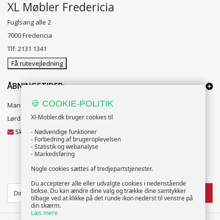
XL Møbler Fredericia
Fuglsang alle 2
7000 Fredericia
Tlf: 2131 1341
Få rutevejledning
ÅBNINGSTIDER:
🍪 COOKIE-POLITIK
Mandag til Fredag 10:00 til 18:00
Xl-Mobler.dk bruger cookies til
Lørdag og Søndag 10:00 til 16:00
Skriv til vores kundeservice
- Nødvendige funktioner
- Forbedring af brugeroplevelsen
- Statistik og webanalyse
- Markedsføring
Nogle cookies sættes af tredjepartstjenester.
NYHEDSBREV
Du accepterer alle eller udvalgte cookies i nedenstående
bokse. Du kan ændre dine valg og trække dine samtykker
TILMELD
tilbage ved at klikke på det runde ikon nederst til venstre på
din skærm.
Læs mere