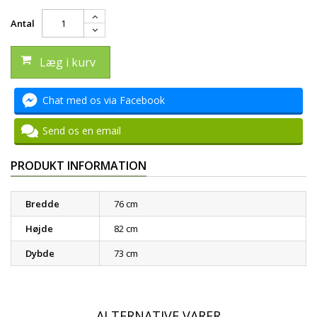
Antal
Læg i kurv
Chat med os via Facebook
Send os en email
PRODUKT INFORMATION
Bredde
76 cm
Højde
82 cm
Dybde
73 cm
ALTERNATIVE VARER