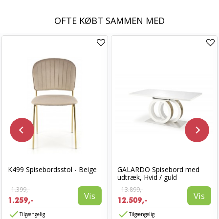
OFTE KØBT SAMMEN MED
K499 Spisebordsstol - Beige
GALARDO Spisebord med
udtræk, Hvid / guld
1.399,-
13.899,-
Vis
Vis
1.259,-
12.509,-
Tilgængelig
Tilgængelig