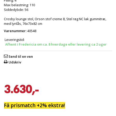
Pilling: 4
Max belastning: 110
Siddedybde: 56
Crosby lounge stol, Orson stof creme 8, Stel røg NC lak gummitræ,
med lynlås, 76x73x82 cm
Varenummer:
40548
Leveringstid:
Afhent i Fredericia om ca. 8 hverdage eller levering ca 2 uger
Send til en ven
Udskriv
3.630,-
Få prismatch +2% ekstra!