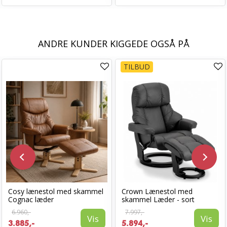
ANDRE KUNDER KIGGEDE OGSÅ PÅ
TILBUD
Cosy lænestol med skammel
Crown Lænestol med
Cognac læder
skammel Læder - sort
6.960,-
7.997,-
Vis
Vis
3.885,-
5.894,-