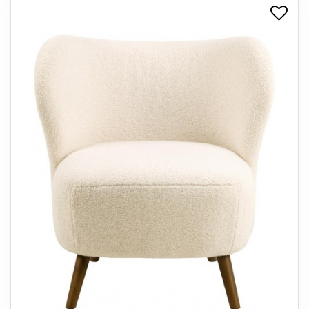
+
SPISESTUE
+
SOVEVÆRELSE
+
KONTORMØBLER
+
OPBEVARING
+
TÆPPER
+
LAMPER
+
ENTREMØBLER
+
HAVEMØBLER
OUTLET